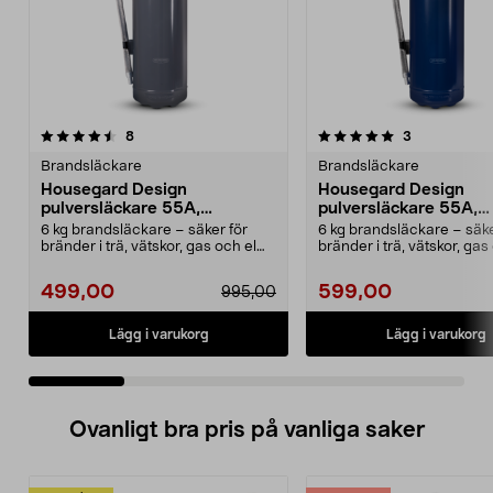
5.0 av 5 stjärnor
recensioner
4.5 av 5 stjärnor
recensioner
8
3
Brandsläckare
Brandsläckare
Housegard Design
Housegard Design
pulversläckare 55A,
pulversläckare 55A,
grå/silver, 6 kg
blå/silver, 6 kg
6 kg brandsläckare – säker för
6 kg brandsläckare – säke
bränder i trä, vätskor, gas och el
bränder i trä, vätskor, gas
upp till 1000 ...
upp till 1000 ...
499,00
599,00
995,00
Lägg i varukorg
Lägg i varukorg
Ovanligt bra pris på vanliga saker