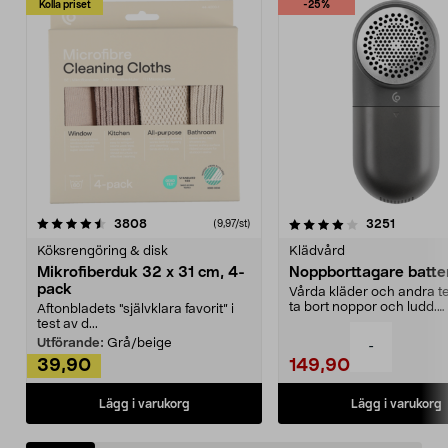
Kolla priset
-25%
4.0av 5 stjärnor
recensioner
4.5av 5 stjärnor
recensio
3808
3251
(9,97/st)
Köksrengöring & disk
Klädvård
Mikrofiberduk 32 x 31 cm, 4-
Noppborttagare batter
pack
Vårda kläder och andra tex
ta bort noppor och ludd.
Aftonbladets "självklara favorit” i
Noppborttagaren fräs...
test av d...
Utförande:
Grå/beige
-
39,90
149,90
Lägg i varukorg
Lägg i varukorg