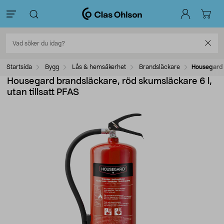
Startsida
Bygg
Lås & hemsäkerhet
Brandsläckare
Housegard b
Housegard brandsläckare, röd skumsläckare 6 l,
utan tillsatt PFAS