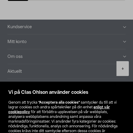
Sidfot
Kundservice
Mitt konto
Om oss
Product
+
Aktuellt
quantity
Våra bolag
Vi på Clas Ohlson använder cookies
Hitta butik
Genom att trycka
”Acceptera alla cookies”
samtycker du till att vi
lagrar cookies och andra spårtekniker på din enhet
enligt vår
cookiepolicy
för att förbättra upplevelsen på vår webbplats,
SE
NO
FI
analysera webbplatsens användning samt anpassa våra
marknadsföringsinsatser. Vi använder fyra kategorier av cookies:
nödvändiga, funktionella, analys och annonsering. För nödvändiga
cookies krävs inte ditt samtycke eftersom dessa cookies är