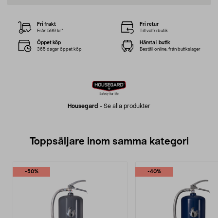
Fri frakt
Fri retur
Från 599 kr*
Till valfri butik
Öppet köp
Hämta i butik
365 dagar öppet köp
Beställ online, från butikslager
Housegard
-
Se alla produkter
Toppsäljare inom samma kategori
-50%
-40%