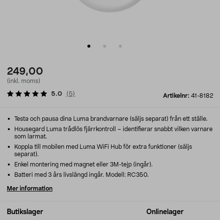
249,00
(inkl. moms)
5.0
(
5
)
Artikelnr:
41-8182
Testa och pausa dina Luma brandvarnare (säljs separat) från ett ställe.
Housegard Luma trådlös fjärrkontroll – identifierar snabbt vilken varnare
som larmat.
Koppla till mobilen med Luma WiFi Hub för extra funktioner (säljs
separat).
Enkel montering med magnet eller 3M-tejp (ingår).
Batteri med 3 års livslängd ingår. Modell: RC350.
Mer information
Butikslager
Onlinelager