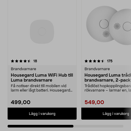
4.5av 5 stjärnor
recensioner
recensione
18
175
0.0 av 5 stjärnor
Brandvarnare
Brandvarnare
Housegard Luma WiFi Hub till
Housegard Luma tråd
Luma brandvarnare
brandvarnare, 2-pack
Få notiser direkt till mobilen vid
Trådlöst hopkopplingsbar
larm eller lågt batteri. Housegard
rökvarnare – larmar en, 
Luma Hub –...
alla. Housegard Luma tr...
499,00
549,00
Lägg i varukorg
Lägg i varukorg