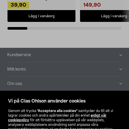
39,90
149,90
Lägg i varukorg
Lägg i varukorg
Sidfot
Kundservice
Mitt konto
Om oss
Aktuellt
Vi på Clas Ohlson använder cookies
Genom att trycka
”Acceptera alla cookies”
samtycker du till att vi
Våra bolag
lagrar cookies och andra spårtekniker på din enhet
enligt vår
cookiepolicy
för att förbättra upplevelsen på vår webbplats,
analysera webbplatsens användning samt anpassa våra
Hitta butik