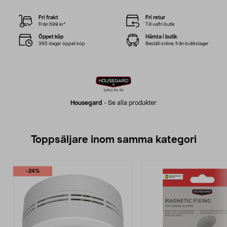
Fri frakt
Fri retur
Från 599 kr*
Till valfri butik
Öppet köp
Hämta i butik
365 dagar öppet köp
Beställ online, från butikslager
Housegard
-
Se alla produkter
Toppsäljare inom samma kategori
-24%