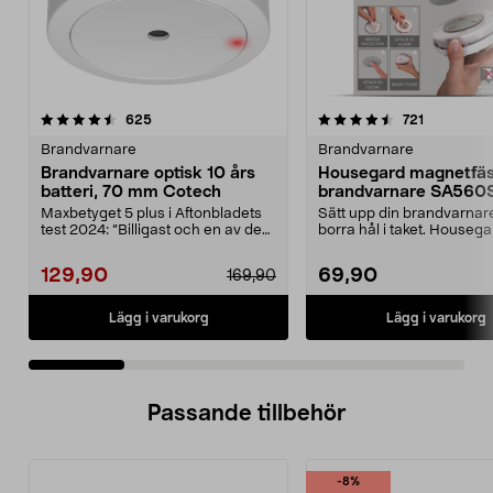
4.5 av 5 stjärnor
recensioner
4.5 av 5 stjärnor
recensione
625
721
Brandvarnare
Brandvarnare
Brandvarnare optisk 10 års
Housegard magnetfäs
batteri, 70 mm Cotech
brandvarnare SA560
Maxbetyget 5 plus i Aftonbladets
Sätt upp din brandvarnare
test 2024: ”Billigast och en av de
borra hål i taket. Housega
bästa”. Cote...
magnetfäste för ...
129,90
69,90
169,90
Lägg i varukorg
Lägg i varukorg
Passande tillbehör
-8%