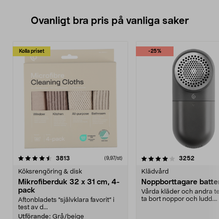
Ovanligt bra pris på vanliga saker
Kolla priset
-25%
4.0av 5 stjärnor
recensioner
4.5av 5 stjärnor
recensio
3813
3252
(9,97/st)
Köksrengöring & disk
Klädvård
Mikrofiberduk 32 x 31 cm, 4-
Noppborttagare batter
pack
Vårda kläder och andra tex
ta bort noppor och ludd.
Aftonbladets "självklara favorit” i
Noppborttagaren fräs...
test av d...
Utförande:
Grå/beige