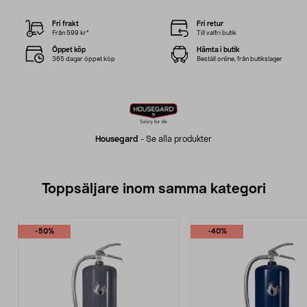
Fri frakt
Fri retur
Från 599 kr*
Till valfri butik
Öppet köp
Hämta i butik
365 dagar öppet köp
Beställ online, från butikslager
Housegard
-
Se alla produkter
Toppsäljare inom samma kategori
-50%
-40%