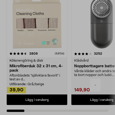
4.0av 5 stjärnor
recensioner
4.5av 5 stjärnor
recensio
3809
3252
(9,97/st)
Köksrengöring & disk
Klädvård
Mikrofiberduk 32 x 31 cm, 4-
Noppborttagare batter
pack
Vårda kläder och andra tex
ta bort noppor och ludd.
Aftonbladets "självklara favorit” i
Noppborttagaren fräs...
test av d...
Utförande:
Grå/beige
-
39,90
149,90
Lägg i varukorg
Lägg i varukorg