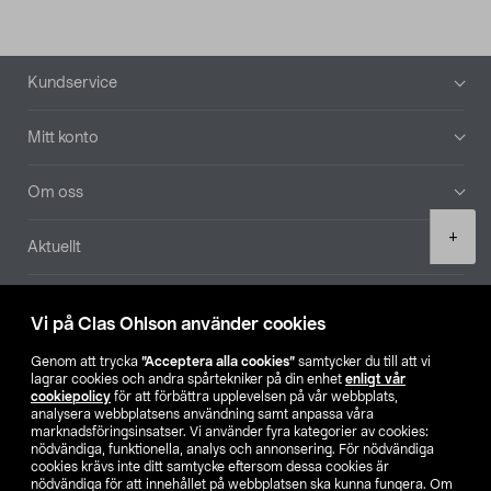
Sidfot
Kundservice
Mitt konto
Om oss
Product
+
Aktuellt
quantity
Våra bolag
Vi på Clas Ohlson använder cookies
Hitta butik
Genom att trycka
”Acceptera alla cookies”
samtycker du till att vi
lagrar cookies och andra spårtekniker på din enhet
enligt vår
cookiepolicy
för att förbättra upplevelsen på vår webbplats,
SE
NO
FI
analysera webbplatsens användning samt anpassa våra
marknadsföringsinsatser. Vi använder fyra kategorier av cookies:
nödvändiga, funktionella, analys och annonsering. För nödvändiga
cookies krävs inte ditt samtycke eftersom dessa cookies är
nödvändiga för att innehållet på webbplatsen ska kunna fungera. Om