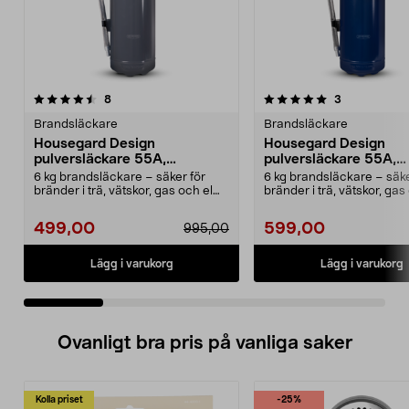
5.0 av 5 stjärnor
recensioner
4.5 av 5 stjärnor
recensioner
8
3
Brandsläckare
Brandsläckare
Housegard Design
Housegard Design
pulversläckare 55A,
pulversläckare 55A,
grå/silver, 6 kg
blå/silver, 6 kg
6 kg brandsläckare – säker för
6 kg brandsläckare – säke
bränder i trä, vätskor, gas och el
bränder i trä, vätskor, gas
upp till 1000 ...
upp till 1000 ...
499,00
599,00
995,00
Lägg i varukorg
Lägg i varukorg
Ovanligt bra pris på vanliga saker
Kolla priset
-25%