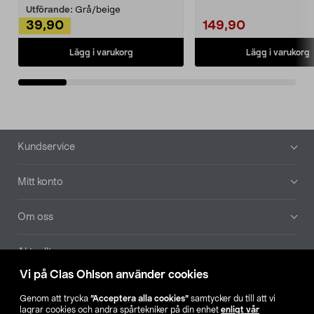
Utförande:
Grå/beige
39,90
149,90
Lägg i varukorg
Lägg i varukorg
Sidfot
Kundservice
Mitt konto
Om oss
Aktuellt
Vi på Clas Ohlson använder cookies
Våra bolag
Genom att trycka
”Acceptera alla cookies”
samtycker du till att vi
lagrar cookies och andra spårtekniker på din enhet
enligt vår