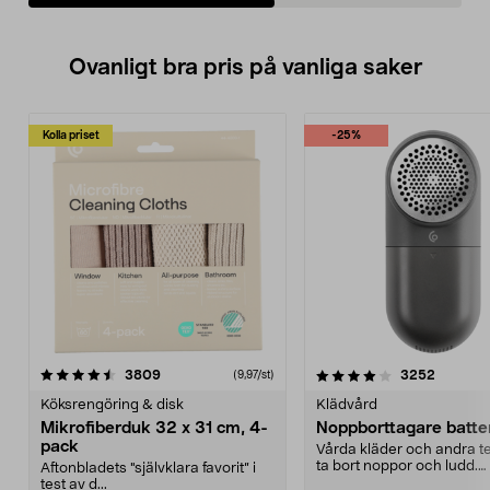
Ovanligt bra pris på vanliga saker
Kolla priset
-25%
4.0av 5 stjärnor
recensioner
4.5av 5 stjärnor
recensio
3809
3252
(9,97/st)
Köksrengöring & disk
Klädvård
Mikrofiberduk 32 x 31 cm, 4-
Noppborttagare batter
pack
Vårda kläder och andra tex
ta bort noppor och ludd.
Aftonbladets "självklara favorit” i
Noppborttagaren fräs...
test av d...