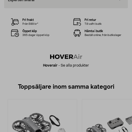
Experten svarar
Fri frakt
Fri retur
Från 599 kr*
Till valfri butik
Öppet köp
Hämta i butik
365 dagar öppet köp
Beställ online, från butikslager
Hoverair
-
Se alla produkter
Toppsäljare inom samma kategori