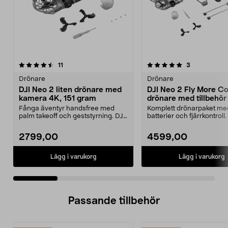
5.0 av 5 stjärnor
recensioner
5.0 av 5 stjärnor
recensioner
11
3
Drönare
Drönare
DJI Neo 2 liten drönare med
DJI Neo 2 Fly More 
kamera 4K, 151 gram
drönare med tillbehör
Fånga äventyr handsfree med
Komplett drönar­paket me
palm takeoff och geststyrning. DJI
batterier och fjärrkontroll
Neo 2 – ultralätt...
2 – ultralätt d...
2799,00
4599,00
Lägg i varukorg
Lägg i varukorg
Passande tillbehör