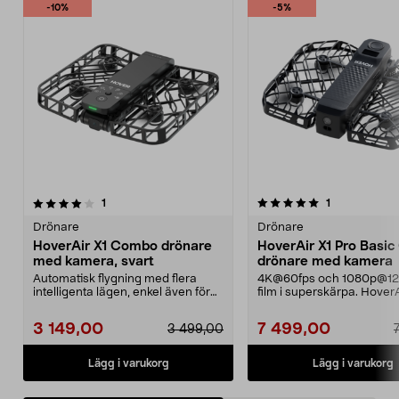
-10%
-5%
5.0av 5 stjärnor
recensioner
recensioner
1
1
0.0 av 5 stjärnor
Drönare
Drönare
HoverAir X1 Combo drönare
HoverAir X1 Pro Basi
med kamera, svart
drönare med kamera
Automatisk flygning med flera
4K@60fps och 1080p@12
intelligenta lägen, enkel även för
film i superskärpa. HoverA
nybörjare. Drön...
Basic Combo – vi...
3 149,00
7 499,00
3 499,00
Lägg i varukorg
Lägg i varukorg