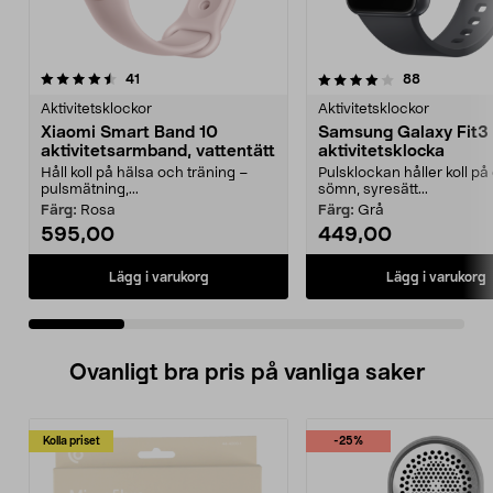
4.0 av 5 stjärnor
recensioner
4.5 av 5 stjärnor
recensione
41
88
Aktivitetsklockor
Aktivitetsklockor
Xiaomi Smart Band 10
Samsung Galaxy Fit3
aktivitetsarmband, vattentätt
aktivitetsklocka
Håll koll på hälsa och träning –
Pulsklockan håller koll på
pulsmätning,...
sömn, syresätt...
Färg:
Rosa
Färg:
Grå
595,00
449,00
Lägg i varukorg
Lägg i varukorg
Ovanligt bra pris på vanliga saker
Kolla priset
-25%