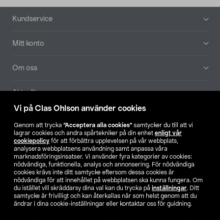
Sidfot
Kundservice
Mitt konto
Om oss
Aktuellt
Vi på Clas Ohlson använder cookies
Våra bolag
Genom att trycka
”Acceptera alla cookies”
samtycker du till att vi
lagrar cookies och andra spårtekniker på din enhet
enligt vår
Hitta butik
cookiepolicy
för att förbättra upplevelsen på vår webbplats,
analysera webbplatsens användning samt anpassa våra
marknadsföringsinsatser. Vi använder fyra kategorier av cookies:
nödvändiga, funktionella, analys och annonsering. För nödvändiga
SE
NO
FI
cookies krävs inte ditt samtycke eftersom dessa cookies är
nödvändiga för att innehållet på webbplatsen ska kunna fungera. Om
du istället vill skräddarsy dina val kan du trycka på
inställningar
. Ditt
samtycke är frivilligt och kan återkallas när som helst genom att du
ändrar i dina cookie-inställningar eller kontaktar oss för guidning.