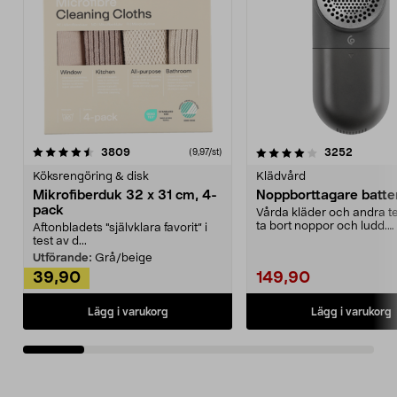
4.0av 5 stjärnor
recensioner
4.5av 5 stjärnor
recensio
3809
3252
(9,97/st)
Köksrengöring & disk
Klädvård
Mikrofiberduk 32 x 31 cm, 4-
Noppborttagare batter
pack
Vårda kläder och andra tex
ta bort noppor och ludd.
Aftonbladets "självklara favorit” i
Noppborttagaren fräs...
test av d...
Utförande:
Grå/beige
39,90
149,90
Lägg i varukorg
Lägg i varukorg