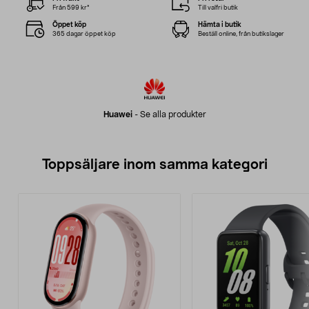
Från 599 kr*
Till valfri butik
Öppet köp
Hämta i butik
365 dagar öppet köp
Beställ online, från butikslager
Huawei
-
Se alla produkter
Toppsäljare inom samma kategori