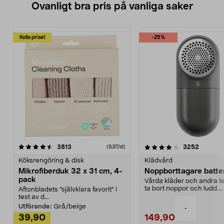
Ovanligt bra pris på vanliga saker
Kolla priset
-25%
4.0av 5 stjärnor
recensioner
4.5av 5 stjärnor
recensio
3813
3252
(9,97/st)
Köksrengöring & disk
Klädvård
Mikrofiberduk 32 x 31 cm, 4-
Noppborttagare batter
pack
Vårda kläder och andra tex
ta bort noppor och ludd.
Aftonbladets "självklara favorit” i
Noppborttagaren fräs...
test av d...
Utförande:
Grå/beige
-
39,90
149,90