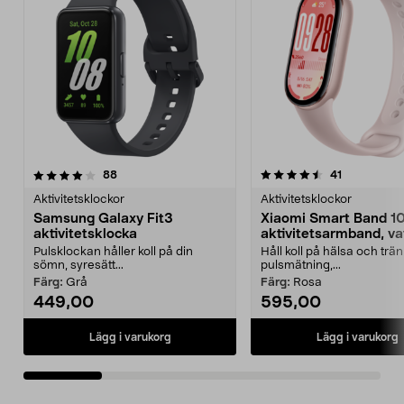
4.5 av 5 stjärnor
recensioner
4.5 av 5 stjärnor
recensioner
88
41
Aktivitetsklockor
Aktivitetsklockor
Samsung Galaxy Fit3
Xiaomi Smart Band 1
aktivitetsklocka
aktivitetsarmband, va
Pulsklockan håller koll på din
Håll koll på hälsa och trä
sömn, syresätt...
pulsmätning,...
Färg:
Grå
Färg:
Rosa
449,00
595,00
Lägg i varukorg
Lägg i varukorg