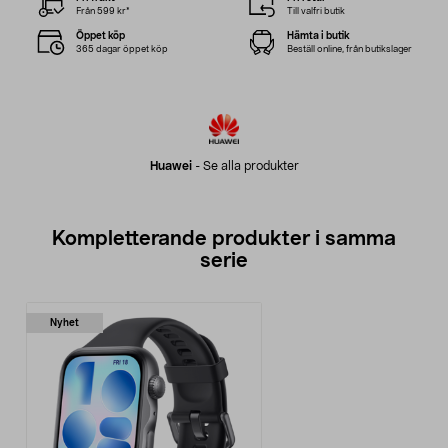
Från 599 kr*
Till valfri butik
Öppet köp
Hämta i butik
365 dagar öppet köp
Beställ online, från butikslager
Huawei
-
Se alla produkter
Kompletterande produkter i samma
serie
Nyhet