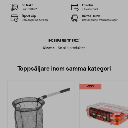
Fri frakt
Fri retur
Från 599 kr*
Till valfri butik
Öppet köp
Hämta i butik
365 dagar öppet köp
Beställ online, från butikslager
Kinetic
-
Se alla produkter
Toppsäljare inom samma kategori
-33%