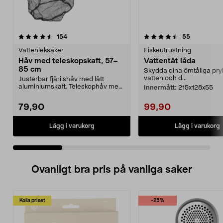
4.5 av 5 stjärnor
recensioner
4.5 av 5 stjärnor
recensione
154
55
Vattenleksaker
Fiskeutrustning
Håv med teleskopskaft, 57–
Vattentät låda
85 cm
Skydda dina ömtåliga pryl
vatten och d...
Justerbar fjärilshåv med lätt
aluminiumskaft. Teleskophåv med
Innermått:
215x128x55
lång räckvidd – ju...
79,90
99,90
Lägg i varukorg
Lägg i varukorg
Ovanligt bra pris på vanliga saker
Kolla priset
-25%