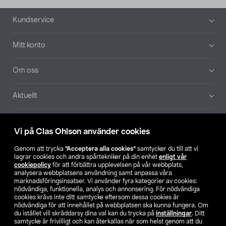
Sidfot
Kundservice
Mitt konto
Om oss
Aktuellt
Våra bolag
Vi på Clas Ohlson använder cookies
Hitta butik
Genom att trycka
”Acceptera alla cookies”
samtycker du till att vi
lagrar cookies och andra spårtekniker på din enhet
enligt vår
cookiepolicy
för att förbättra upplevelsen på vår webbplats,
SE
NO
FI
analysera webbplatsens användning samt anpassa våra
marknadsföringsinsatser. Vi använder fyra kategorier av cookies:
nödvändiga, funktionella, analys och annonsering. För nödvändiga
cookies krävs inte ditt samtycke eftersom dessa cookies är
nödvändiga för att innehållet på webbplatsen ska kunna fungera. Om
du istället vill skräddarsy dina val kan du trycka på
inställningar
. Ditt
samtycke är frivilligt och kan återkallas när som helst genom att du