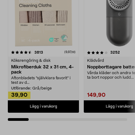
4.0av 5 stjärnor
recensioner
4.5av 5 stjärnor
recensio
3813
3252
(9,97/st)
Köksrengöring & disk
Klädvård
Mikrofiberduk 32 x 31 cm, 4-
Noppborttagare batter
pack
Vårda kläder och andra tex
ta bort noppor och ludd.
Aftonbladets "självklara favorit” i
Noppborttagaren fräs...
test av d...
Utförande:
Grå/beige
39,90
149,90
Lägg i varukorg
Lägg i varukorg