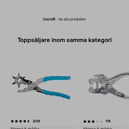
Cocraft
-
Se alla produkter
Toppsäljare inom samma kategori
3.5 av 5 stjärnor
recensioner
3.5 av 5 stjärnor
recensione
209
118