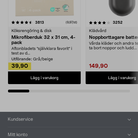
4.0av 5 stjärnor
recensioner
4.5av 5 stjärnor
recensio
3813
3252
(9,97/st)
Köksrengöring & disk
Klädvård
Mikrofiberduk 32 x 31 cm, 4-
Noppborttagare batter
pack
Vårda kläder och andra tex
ta bort noppor och ludd.
Aftonbladets "självklara favorit” i
Noppborttagaren fräs...
test av d...
Utförande:
Grå/beige
39,90
149,90
Lägg i varukorg
Lägg i varukorg
Sidfot
Kundservice
Mitt konto