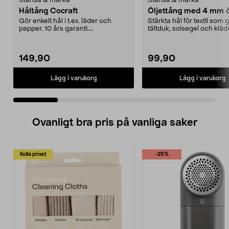
Stansa & märka
Stansa & märka
Håltång Cocraft
Öljettång med 4 mm ö
Gör enkelt hål i t.ex. läder och
Stärkta hål för textil som 
papper. 10 års garanti.
tältduk, solsegel och kläd
Tysktillverkad.
Komplett set ...
149,90
99,90
Lägg i varukorg
Lägg i varukorg
Ovanligt bra pris på vanliga saker
Kolla priset
-25%