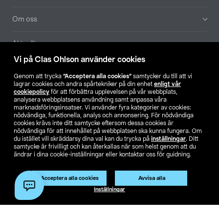
Om oss
Aktuellt
Vi på Clas Ohlson använder cookies
Våra bolag
Genom att trycka
”Acceptera alla cookies”
samtycker du till att vi
lagrar cookies och andra spårtekniker på din enhet
enligt vår
Hitta butik
cookiepolicy
för att förbättra upplevelsen på vår webbplats,
analysera webbplatsens användning samt anpassa våra
marknadsföringsinsatser. Vi använder fyra kategorier av cookies:
nödvändiga, funktionella, analys och annonsering. För nödvändiga
SE
NO
FI
cookies krävs inte ditt samtycke eftersom dessa cookies är
nödvändiga för att innehållet på webbplatsen ska kunna fungera. Om
du istället vill skräddarsy dina val kan du trycka på
inställningar
. Ditt
samtycke är frivilligt och kan återkallas när som helst genom att du
ändrar i dina cookie-inställningar eller kontaktar oss för guidning.
Acceptera alla cookies
Avvisa alla
Köpvillkor
Privacy statement
Klubbvillkor
För företag
Inställningar
Ändra till priser exklusive moms