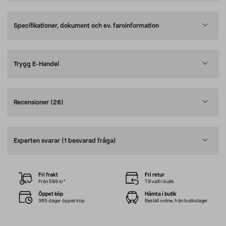
Specifikationer, dokument och ev. faroinformation
Trygg E-Handel
Recensioner
(26)
Experten svarar
(1 besvarad fråga)
Fri frakt
Fri retur
Från 599 kr*
Till valfri butik
Öppet köp
Hämta i butik
365 dagar öppet köp
Beställ online, från butikslager