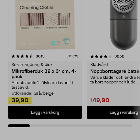
4.0av 5 stjärnor
recensioner
4.5av 5 stjärnor
recensio
3813
3252
(9,97/st)
Köksrengöring & disk
Klädvård
Mikrofiberduk 32 x 31 cm, 4-
Noppborttagare batter
pack
Vårda kläder och andra tex
ta bort noppor och ludd.
Aftonbladets "självklara favorit” i
Noppborttagaren fräs...
test av d...
Utförande:
Grå/beige
39,90
149,90
Lägg i varukorg
Lägg i varukorg