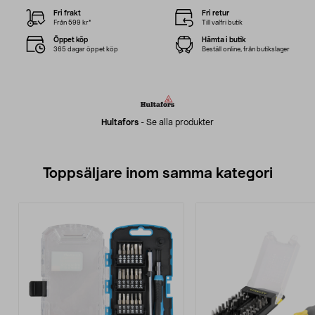
Fri frakt
Fri retur
Från 599 kr*
Till valfri butik
Öppet köp
Hämta i butik
365 dagar öppet köp
Beställ online, från butikslager
Hultafors
-
Se alla produkter
Toppsäljare inom samma kategori