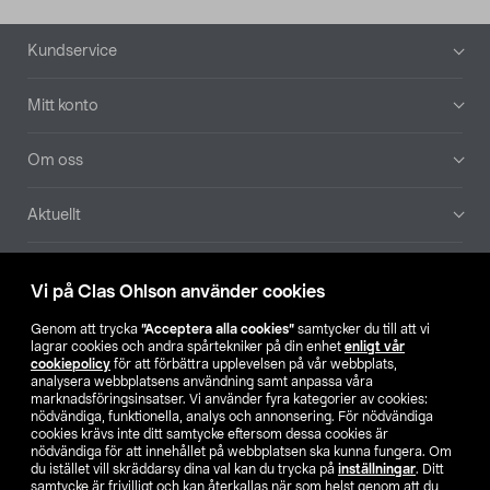
Sidfot
Kundservice
Mitt konto
Om oss
Aktuellt
Våra bolag
Vi på Clas Ohlson använder cookies
Hitta butik
Genom att trycka
”Acceptera alla cookies”
samtycker du till att vi
lagrar cookies och andra spårtekniker på din enhet
enligt vår
cookiepolicy
för att förbättra upplevelsen på vår webbplats,
SE
NO
FI
analysera webbplatsens användning samt anpassa våra
marknadsföringsinsatser. Vi använder fyra kategorier av cookies:
nödvändiga, funktionella, analys och annonsering. För nödvändiga
cookies krävs inte ditt samtycke eftersom dessa cookies är
nödvändiga för att innehållet på webbplatsen ska kunna fungera. Om
du istället vill skräddarsy dina val kan du trycka på
inställningar
. Ditt
samtycke är frivilligt och kan återkallas när som helst genom att du