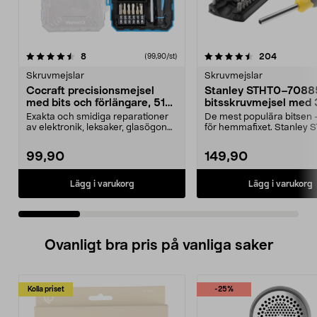
4.5 av 5 stjärnor
recensioner
5.0 av 5 stjärnor
recension
8
204
(99,90/st)
Skruvmejslar
Skruvmejslar
Cocraft precisionsmejsel
Stanley STHT0–7088
med bits och förlängare, 51
bitsskruvmejsel med 
delar
Exakta och smidiga reparationer
De mest populära bitsen 
av elektronik, leksaker, glasögon
för hemmafixet. Stanley
etc. Cocraft p...
70885 – skruvmej...
99,90
149,90
Lägg i varukorg
Lägg i varukorg
Ovanligt bra pris på vanliga saker
Kolla priset
-25%