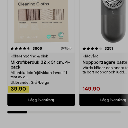
4.0av 5 stjärnor
recensioner
4.5av 5 stjärnor
recensio
3808
3251
(9,97/st)
Köksrengöring & disk
Klädvård
Mikrofiberduk 32 x 31 cm, 4-
Noppborttagare batter
pack
Vårda kläder och andra tex
ta bort noppor och ludd.
Aftonbladets "självklara favorit” i
Noppborttagaren fräs...
test av d...
Utförande:
Grå/beige
39,90
149,90
Lägg i varukorg
Lägg i varukorg