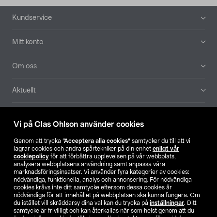
Sidfot
Kundservice
Mitt konto
Om oss
Aktuellt
Våra bolag
Vi på Clas Ohlson använder cookies
Hitta butik
Genom att trycka
”Acceptera alla cookies”
samtycker du till att vi
lagrar cookies och andra spårtekniker på din enhet
enligt vår
cookiepolicy
för att förbättra upplevelsen på vår webbplats,
SE
NO
FI
analysera webbplatsens användning samt anpassa våra
marknadsföringsinsatser. Vi använder fyra kategorier av cookies:
nödvändiga, funktionella, analys och annonsering. För nödvändiga
cookies krävs inte ditt samtycke eftersom dessa cookies är
nödvändiga för att innehållet på webbplatsen ska kunna fungera. Om
du istället vill skräddarsy dina val kan du trycka på
inställningar
. Ditt
samtycke är frivilligt och kan återkallas när som helst genom att du