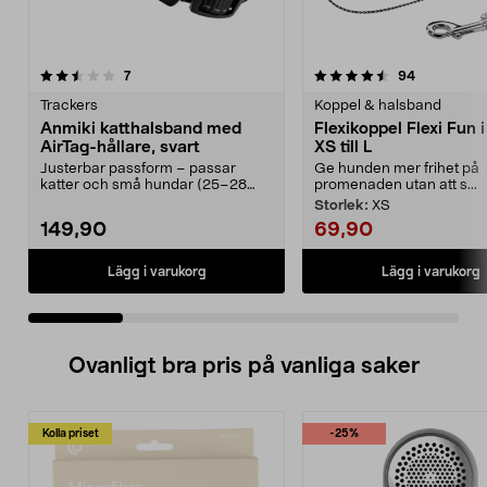
4.5 av 5 stjärnor
recensioner
3.5 av 5 stjärnor
recensione
7
94
Trackers
Koppel & halsband
Anmiki katthalsband med
Flexikoppel Flexi Fun i
AirTag-hållare, svart
XS till L
Justerbar passform – passar
Ge hunden mer frihet på
katter och små hundar (25–28
promenaden utan att s...
cm). Spåra enkelt din k...
Storlek:
XS
149,90
69,90
Lägg i varukorg
Lägg i varukorg
Ovanligt bra pris på vanliga saker
Kolla priset
-25%