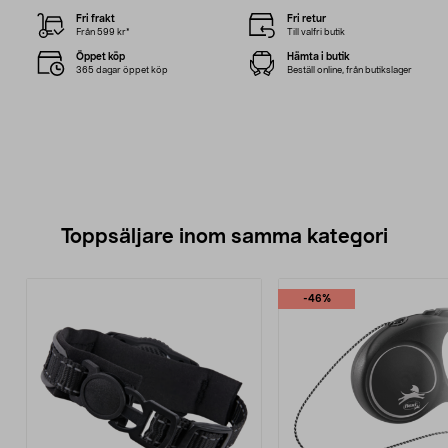
Fri frakt
Fri retur
Från 599 kr*
Till valfri butik
Öppet köp
Hämta i butik
365 dagar öppet köp
Beställ online, från butikslager
Toppsäljare inom samma kategori
-46%