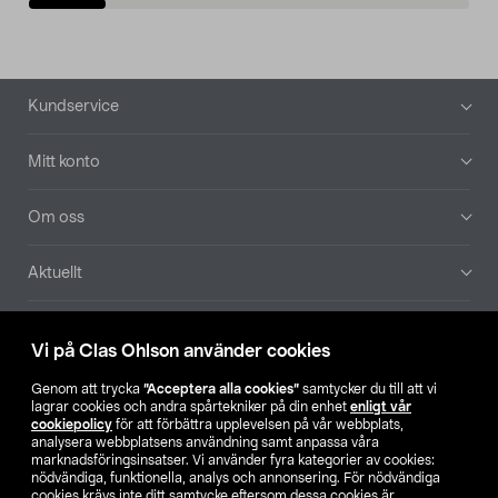
Sidfot
Kundservice
Mitt konto
Om oss
Aktuellt
Våra bolag
Vi på Clas Ohlson använder cookies
Hitta butik
Genom att trycka
”Acceptera alla cookies”
samtycker du till att vi
lagrar cookies och andra spårtekniker på din enhet
enligt vår
cookiepolicy
för att förbättra upplevelsen på vår webbplats,
SE
NO
FI
analysera webbplatsens användning samt anpassa våra
marknadsföringsinsatser. Vi använder fyra kategorier av cookies:
nödvändiga, funktionella, analys och annonsering. För nödvändiga
cookies krävs inte ditt samtycke eftersom dessa cookies är