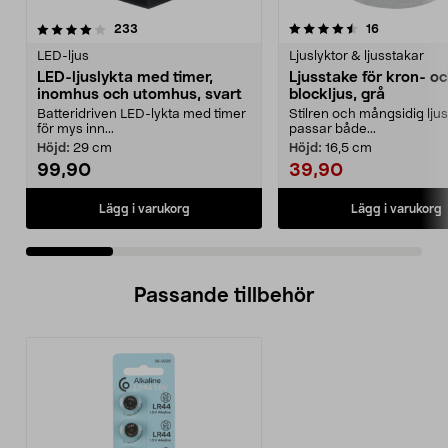
4.5 av 5 stjärnor
recensioner
recensioner
233
16
0.0 av 5 stjärnor
LED-ljus
Ljuslyktor & ljusstakar
LED-ljuslykta med timer,
Ljusstake för kron- o
inomhus och utomhus, svart
blockljus, grå
Batteridriven LED-lykta med timer
Stilren och mångsidig lju
för mys inn...
passar både...
Höjd:
29 cm
Höjd:
16,5 cm
99,90
39,90
Lägg i varukorg
Lägg i varukorg
Passande tillbehör