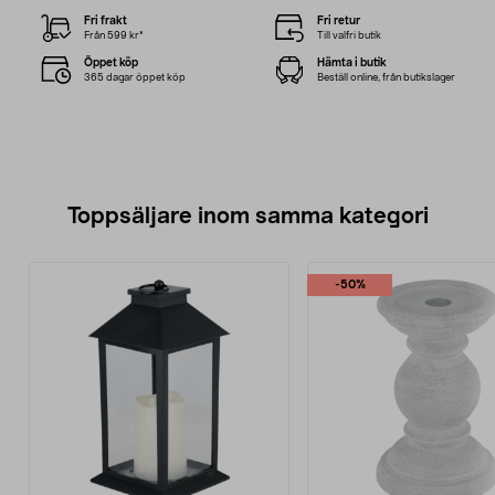
Fri frakt
Fri retur
Från 599 kr*
Till valfri butik
Öppet köp
Hämta i butik
365 dagar öppet köp
Beställ online, från butikslager
Toppsäljare inom samma kategori
-50%