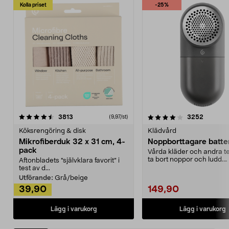
Kolla priset
-25%
4.0av 5 stjärnor
recensioner
4.5av 5 stjärnor
recensio
3813
3252
(9,97/st)
Köksrengöring & disk
Klädvård
Mikrofiberduk 32 x 31 cm, 4-
Noppborttagare batter
pack
Vårda kläder och andra tex
ta bort noppor och ludd.
Aftonbladets "självklara favorit” i
Noppborttagaren fräs...
test av d...
Utförande:
Grå/beige
39,90
149,90
Lägg i varukorg
Lägg i varukorg