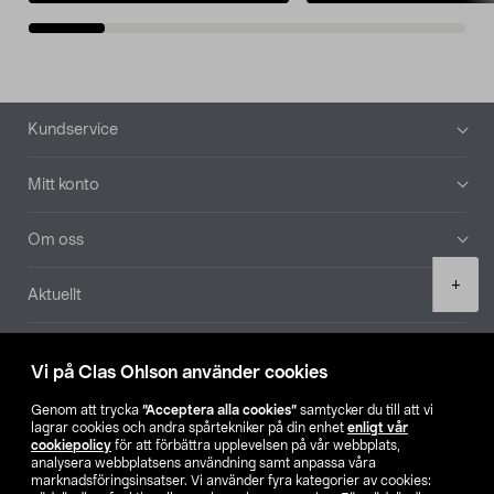
Sidfot
Kundservice
Mitt konto
Om oss
Product
+
Aktuellt
quantity
Våra bolag
Vi på Clas Ohlson använder cookies
Hitta butik
Genom att trycka
”Acceptera alla cookies”
samtycker du till att vi
lagrar cookies och andra spårtekniker på din enhet
enligt vår
cookiepolicy
för att förbättra upplevelsen på vår webbplats,
SE
NO
FI
analysera webbplatsens användning samt anpassa våra
marknadsföringsinsatser. Vi använder fyra kategorier av cookies: