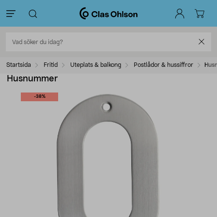
Startsida
Fritid
Uteplats & balkong
Postlådor & hussiffror
Hus
Husnummer
-38%