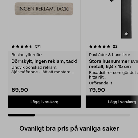
5.0 av 5 stjärnor
recensioner
4.5 av 5 stjärnor
recensione
571
22
Beslag ytterdörr
Postlådor & hussiffror
Dörrskylt, Ingen reklam, tack!
Stora husnummer sva
metall, 6,8 x 15 cm
Undvik oönskad reklam.
Självhäftande - lätt att montera.
Fasadsiffror som gör det e
Borstat rostfritt stål ...
hitta rät...
Utförande:
1
69,90
79,90
Lägg i varukorg
Lägg i varukorg
Ovanligt bra pris på vanliga saker