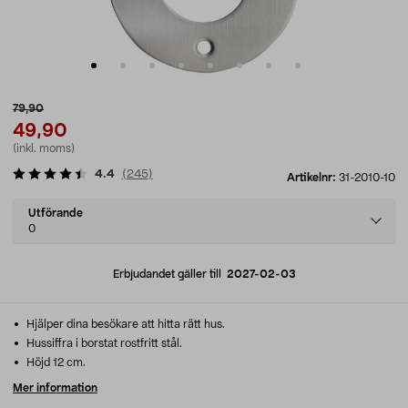
79,90
49,90
(inkl. moms)
4.4
(
245
)
Artikelnr:
31-2010-10
Select
Utförande
variant
0
Erbjudandet gäller till
2027-02-03
Hjälper dina besökare att hitta rätt hus.
Hussiffra i borstat rostfritt stål.
Höjd 12 cm.
Mer information