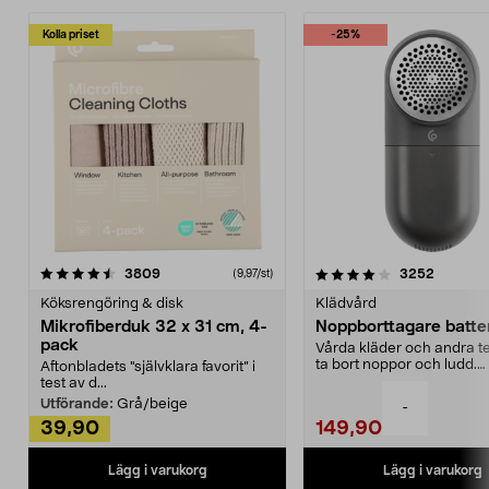
Kolla priset
-25%
4.0av 5 stjärnor
recensioner
4.5av 5 stjärnor
recensio
3809
3252
(9,97/st)
Köksrengöring & disk
Klädvård
Mikrofiberduk 32 x 31 cm, 4-
Noppborttagare batter
pack
Vårda kläder och andra tex
ta bort noppor och ludd.
Aftonbladets "självklara favorit” i
Noppborttagaren fräs...
test av d...
Utförande:
Grå/beige
-
39,90
149,90
Lägg i varukorg
Lägg i varukorg