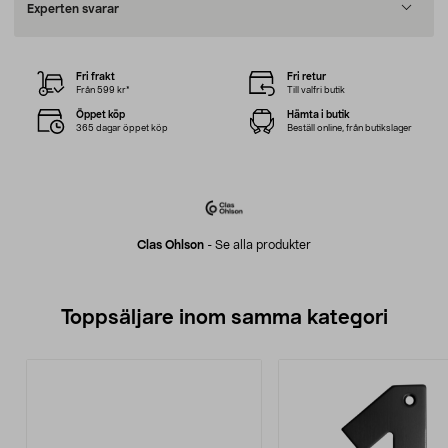
Experten svarar
Fri frakt
Fri retur
Från 599 kr*
Till valfri butik
Öppet köp
Hämta i butik
365 dagar öppet köp
Beställ online, från butikslager
Clas Ohlson
-
Se alla produkter
Toppsäljare inom samma kategori