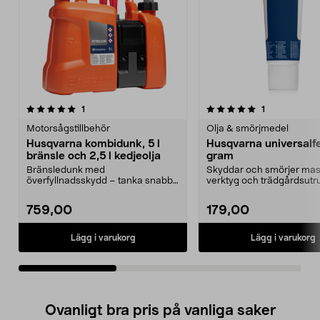
5.0av 5 stjärnor
recensioner
recensioner
1
1
0.0 av 5 stjärnor
Motorsågstillbehör
Olja & smörjmedel
Husqvarna kombidunk, 5 l
Husqvarna universalf
bränsle och 2,5 l kedjeolja
gram
Bränsledunk med
Skyddar och smörjer mas
överfyllnadsskydd – tanka snabbt
verktyg och trädgårdsutru
och säkert utan spill. Husqvarn...
Husqvarna univers...
759,00
179,00
Lägg i varukorg
Lägg i varukorg
Ovanligt bra pris på vanliga saker