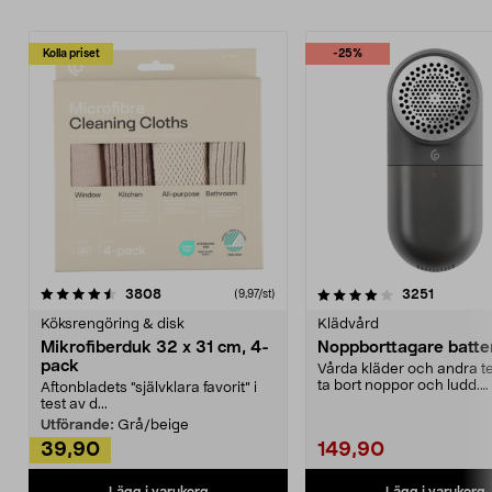
Kolla priset
-25%
4.0av 5 stjärnor
recensioner
4.5av 5 stjärnor
recensio
3808
3251
(9,97/st)
Köksrengöring & disk
Klädvård
Mikrofiberduk 32 x 31 cm, 4-
Noppborttagare batter
pack
Vårda kläder och andra tex
ta bort noppor och ludd.
Aftonbladets "självklara favorit” i
Noppborttagaren fräs...
test av d...
Utförande:
Grå/beige
39,90
149,90
Lägg i varukorg
Lägg i varukorg