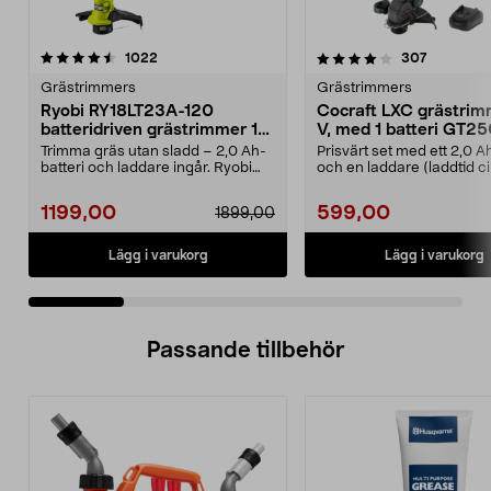
4.0 av 5 stjärnor
recensioner
4.5 av 5 stjärnor
recension
1022
307
Grästrimmers
Grästrimmers
Ryobi RY18LT23A-120
Cocraft LXC grästrim
batteridriven grästrimmer 18
V, med 1 batteri GT2
V
Trimma gräs utan sladd – 2,0 Ah-
Prisvärt set med ett 2,0 A
batteri och laddare ingår. Ryobi
och en laddare (laddtid c
RY18LT23A-120 –...
minuter). C...
1199,00
599,00
1899,00
Lägg i varukorg
Lägg i varukorg
Passande tillbehör