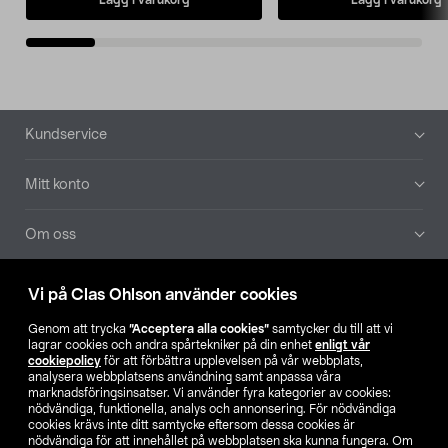
Sidfot
Kundservice
Mitt konto
Om oss
Aktuellt
Vi på Clas Ohlson använder cookies
Genom att trycka
”Acceptera alla cookies”
samtycker du till att vi
Våra bolag
lagrar cookies och andra spårtekniker på din enhet
enligt vår
cookiepolicy
för att förbättra upplevelsen på vår webbplats,
analysera webbplatsens användning samt anpassa våra
Hitta butik
marknadsföringsinsatser. Vi använder fyra kategorier av cookies:
nödvändiga, funktionella, analys och annonsering. För nödvändiga
cookies krävs inte ditt samtycke eftersom dessa cookies är
SE
NO
FI
nödvändiga för att innehållet på webbplatsen ska kunna fungera. Om