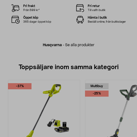
Fri frakt
Fri retur
Från 599 kr*
Till valfri butik
Öppet köp
Hämta i butik
365 dagar öppet köp
Beställ online, från butikslager
Husqvarna
-
Se alla produkter
Toppsäljare inom samma kategori
-37%
Multibuy
-25%