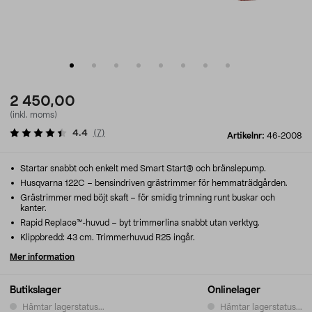
2 450,00
(inkl. moms)
4.4
(
7
)
Artikelnr:
46-2008
Startar snabbt och enkelt med Smart Start® och bränslepump.
Husqvarna 122C – bensindriven grästrimmer för hemmaträdgården.
Grästrimmer med böjt skaft – för smidig trimning runt buskar och
kanter.
Rapid Replace™-huvud – byt trimmerlina snabbt utan verktyg.
Klippbredd: 43 cm. Trimmerhuvud R25 ingår.
Mer information
Butikslager
Onlinelager
Hämtar lagerstatus...
Hämtar lagerstatus...