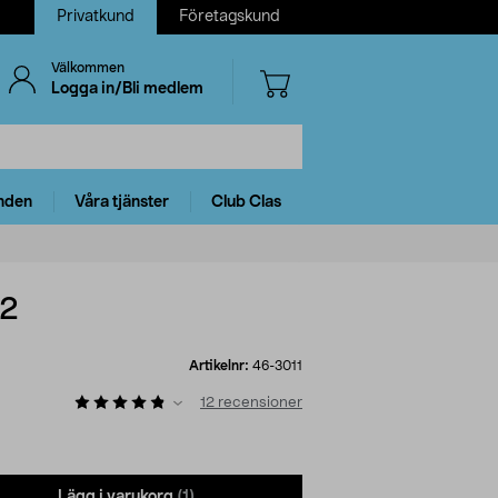
Privatkund
Företagskund
Välkommen
Logga in/Bli medlem
nden
Våra tjänster
Club Clas
m2
Artikelnr:
46-3011
12
recensioner
Lägg i varukorg
(1)