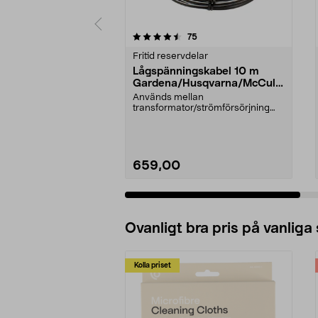
5av 5 stjärnor
4.5av 5 stjärnor
recensioner
75
Fritid reservdelar
Lågspänningskabel 10 m
Gardena/Husqvarna/McCullo
ch/Flymo
Används mellan
transformator/strömförsörjning
och laddstation.Till bl.a. robotgr...
659,00
Lägg i varukorg
Ovanligt bra pris på vanliga
Kolla priset