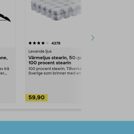
4.5av 5 stjärnor
recensioner
4.5
4378
2
Levande ljus
Rengöringsm
nne,
Värmeljus stearin, 50-pack,
Bikarbonat
100 procent stearin
Ett allsidigt 
städning och 
v trä
100 procent stearin. Tillverkade i
ute. Städa med
er.
Sverige som brinner med en
vacker och sotfri ...
59,90
49,90
Lägg i varukorg
Lägg