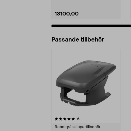
13100,00
Passande tillbehör
0av 5 stjärnor
recensioner
6
Robotgräsklippartillbehör