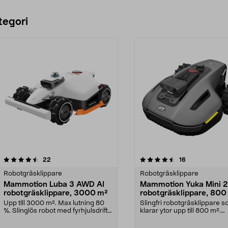
tegori
4.5 av 5 stjärnor
recensioner
3.5 av 5 stjärnor
recensioner
22
16
Robotgräsklippare
Robotgräsklippare
Mammotion Luba 3 AWD AI
Mammotion Yuka Mini 2
robotgräsklippare, 3000 m²
robotgräsklippare, 800
Upp till 3000 m². Max lutning 80
Slingfri robotgräsklippare 
%. Slinglös robot med fyrhjulsdrift.
klarar ytor upp till 800 m².
Mammotion ...
Mammotion YUKA Mini ...