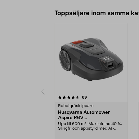
Toppsäljare inom samma ka
5 av 5 stjärnor
4.5 av 5 stjärnor
recensioner
69
Robotgräsklippare
Husqvarna Automower
Aspire R6V
robotgräsklippare, 600 m2
Upp till 600 m². Max lutning 40 %.
Slingfri och appstyrd med AI-
kamera. Husqvarn...