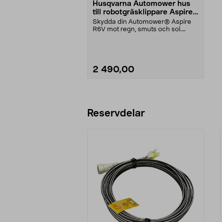
Husqvarna Automower hus
till robotgräsklippare Aspire
R6V
Skydda din Automower® Aspire
R6V mot regn, smuts och sol.
Husqvarna hus till rob...
2 490,00
Lägg i varukorg
Reservdelar