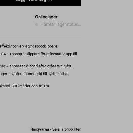
Onlinelager
Hämtar lagerstatus...
effektiv och appstyrd robotklippare.
 – robotgräsklippare för gräsmattor upp till
 – anpassar klipptid efter gräsets tillväxt.
er – växlar automatiskt till systematisk
mkabel, 300 märlor och 150 m
Husqvarna
-
Se alla produkter