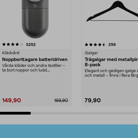
4.5av 5 stjärnor
recensioner
4.0av 5 stjärnor
recensioner
3252
256
Klädvård
Galgar
Noppborttagare batteridriven
Trägalgar med metallpi
8-pack
Vårda kläder och andra textilier –
ta bort noppor och ludd.
Elegant och gedigen galge a
Noppborttagaren fräs...
och metall – finns i flera färg
Galge med sv...
149,90
79,90
199,90
Lägg i varukorg
Lägg i varukorg