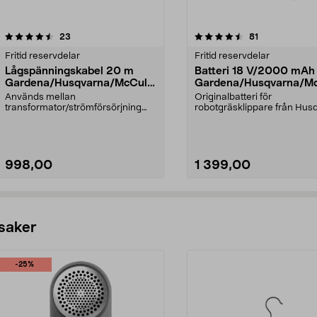
4.5av 5 stjärnor
recensioner
5.0av 5 stjärnor
recensioner
23
81
Fritid reservdelar
Fritid reservdelar
Lågspänningskabel 20 m
Batteri 18 V/2000 mAh
Gardena/Husqvarna/McCullo
Gardena/Husqvarna/Mc
ch/Flymo
ch/Flymo
Används mellan
Originalbatteri för
transformator/strömförsörjning
robotgräsklippare från Hus
och laddstation.Till bl.a. robotgr...
Gardena, Flymo och McCullo
998,00
1 399,00
Lägg i varukorg
Lägg i varukorg
 saker
-25%