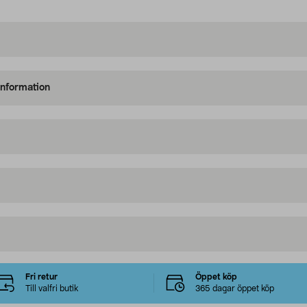
information
Fri retur
Öppet köp
Till valfri butik
365 dagar öppet köp