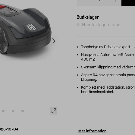
quantity
Butikslager
Hämtar lagerstatus...
Toppbetyg av Prisjakts expert – 
Husqvarna Automower® Aspire R4
400 m2.
Skonsam klippning med vädertimer
Aspire R4 navigerar smala passag
klippning.
Komplett med laddstation, strö
begränsningskabel.
026-10-04
Mer information