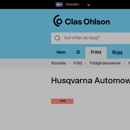
Select
Sweden
market
Hem
El
Fritid
Bygg
Startsida
Fritid
Trädgårdsmaskiner
Husqvarna Automowe
-13%