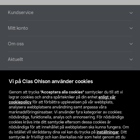
Sidfot
Kundservice
Mitt konto
Om oss
Aktuellt
Våra bolag
Vi på Clas Ohlson använder cookies
Hitta butik
Genom att trycka
”Acceptera alla cookies”
samtycker du till att vi
lagrar cookies och andra spårtekniker på din enhet
enligt vår
cookiepolicy
för att förbättra upplevelsen på vår webbplats,
SE
NO
FI
analysera webbplatsens användning samt anpassa våra
marknadsföringsinsatser. Vi använder fyra kategorier av cookies:
nödvändiga, funktionella, analys och annonsering. För nödvändiga
cookies krävs inte ditt samtycke eftersom dessa cookies är
nödvändiga för att innehållet på webbplatsen ska kunna fungera. Om
du istället vill skräddarsy dina val kan du trycka på
inställningar
. Ditt
samtycke är frivilligt och kan återkallas när som helst genom att du