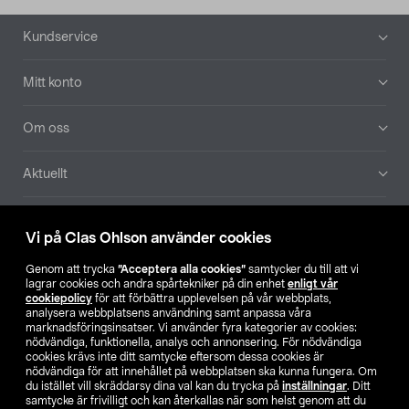
Sidfot
Kundservice
Mitt konto
Om oss
Aktuellt
Våra bolag
Vi på Clas Ohlson använder cookies
Hitta butik
Genom att trycka
”Acceptera alla cookies”
samtycker du till att vi
lagrar cookies och andra spårtekniker på din enhet
enligt vår
cookiepolicy
för att förbättra upplevelsen på vår webbplats,
SE
NO
FI
analysera webbplatsens användning samt anpassa våra
marknadsföringsinsatser. Vi använder fyra kategorier av cookies:
nödvändiga, funktionella, analys och annonsering. För nödvändiga
cookies krävs inte ditt samtycke eftersom dessa cookies är
nödvändiga för att innehållet på webbplatsen ska kunna fungera. Om
du istället vill skräddarsy dina val kan du trycka på
inställningar
. Ditt
samtycke är frivilligt och kan återkallas när som helst genom att du