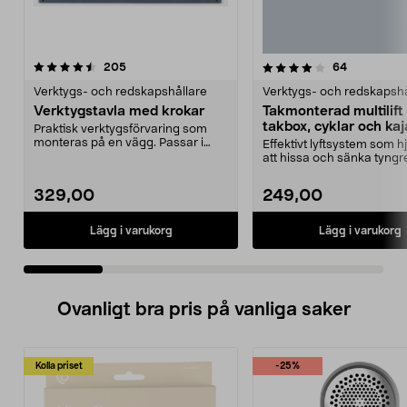
4.0 av 5 stjärnor
recensioner
4.5 av 5 stjärnor
recensione
205
64
Verktygs- och redskapshållare
Verktygs- och redskapshå
Verktygstavla med krokar
Takmonterad multilift 
takbox, cyklar och ka
Praktisk verktygsförvaring som
monteras på en vägg. Passar i
Effektivt lyftsystem som hjä
garaget, verkstaden...
att hissa och sänka tyngr
föremål. Takmon...
329,00
249,00
Lägg i varukorg
Lägg i varukorg
Ovanligt bra pris på vanliga saker
Kolla priset
-25%