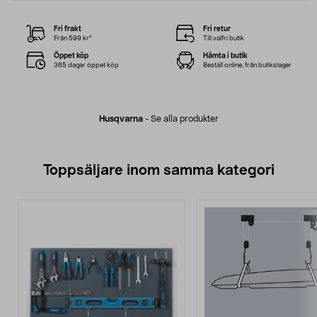
Fri frakt
Fri retur
Från 599 kr*
Till valfri butik
Öppet köp
Hämta i butik
365 dagar öppet köp
Beställ online, från butikslager
Husqvarna
-
Se alla produkter
Toppsäljare inom samma kategori