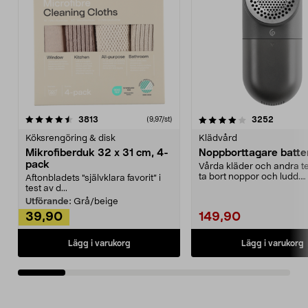
4.0av 5 stjärnor
recensioner
4.5av 5 stjärnor
recensio
3813
3252
(9,97/st)
Köksrengöring & disk
Klädvård
Mikrofiberduk 32 x 31 cm, 4-
Noppborttagare batter
pack
Vårda kläder och andra tex
ta bort noppor och ludd.
Aftonbladets "självklara favorit” i
Noppborttagaren fräs...
test av d...
Utförande:
Grå/beige
39,90
149,90
Lägg i varukorg
Lägg i varukorg