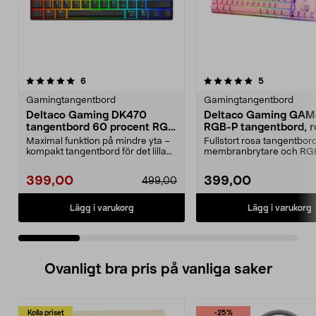
5.0 av 5 stjärnor
recensioner
4.5 av 5 stjärnor
recensioner
6
5
Gamingtangentbord
Gamingtangentbord
Deltaco Gaming DK470
Deltaco Gaming GAM
tangentbord 60 procent RGB
RGB-P tangentbord, r
svart
Maximal funktion på mindre yta –
Fullstort rosa tangentbo
kompakt tangentbord för det lilla
membranbrytare och RG
skrivbordet. ...
belysning. Deltaco GAM-0
399,00
399,00
499,00
Lägg i varukorg
Lägg i varukorg
Ovanligt bra pris på vanliga saker
Kolla priset
-25%