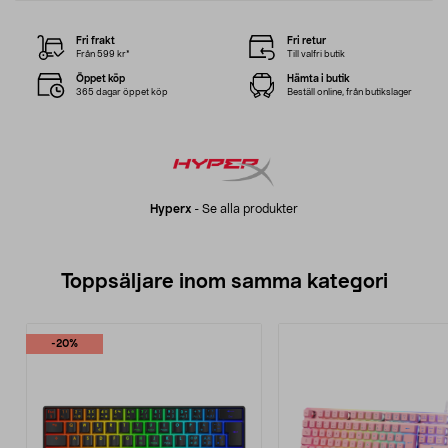
Fri frakt
Fri retur
Från 599 kr*
Till valfri butik
Öppet köp
Hämta i butik
365 dagar öppet köp
Beställ online, från butikslager
Hyperx
-
Se alla produkter
Toppsäljare inom samma kategori
-20%