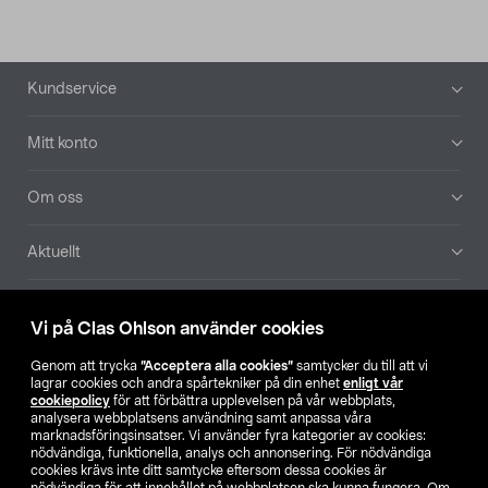
Sidfot
Kundservice
Mitt konto
Om oss
Aktuellt
Våra bolag
Vi på Clas Ohlson använder cookies
Hitta butik
Genom att trycka
”Acceptera alla cookies”
samtycker du till att vi
lagrar cookies och andra spårtekniker på din enhet
enligt vår
cookiepolicy
för att förbättra upplevelsen på vår webbplats,
SE
NO
FI
analysera webbplatsens användning samt anpassa våra
marknadsföringsinsatser. Vi använder fyra kategorier av cookies:
nödvändiga, funktionella, analys och annonsering. För nödvändiga
cookies krävs inte ditt samtycke eftersom dessa cookies är