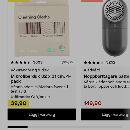
4.0av 5 stjärnor
recensioner
4.5av 5 stjärnor
recensio
3809
3252
(9,97/st)
Köksrengöring & disk
Klädvård
Mikrofiberduk 32 x 31 cm, 4-
Noppborttagare batter
pack
Vårda kläder och andra tex
ta bort noppor och ludd.
Aftonbladets "självklara favorit” i
Noppborttagaren fräs...
test av d...
Utförande:
Grå/beige
39,90
149,90
Lägg i varukorg
Lägg i varukorg