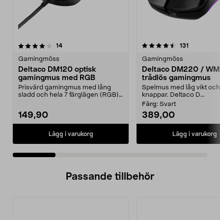
4.5 av 5 stjärnor
recensioner
4.5 av 5 stjärnor
recensione
14
131
Gamingmöss
Gamingmöss
Deltaco DM120 optisk
Deltaco DM220 / WM
gamingmus med RGB
trådlös gamingmus
Prisvärd gamingmus med lång
Spelmus med låg vikt och
sladd och hela 7 färglägen (RGB).
knappar. Deltaco D...
Deltaco DM120 – op...
Färg:
Svart
149,90
389,00
Lägg i varukorg
Lägg i varukorg
Passande tillbehör