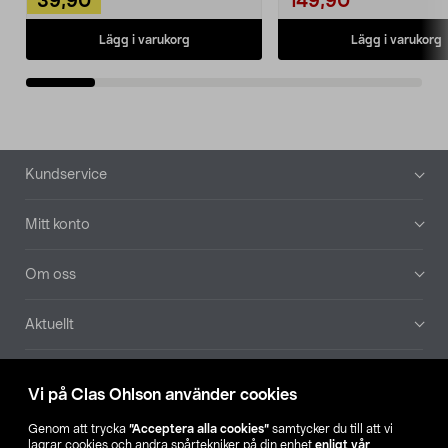
39,90
149,90
Lägg i varukorg
Lägg i varukorg
Sidfot
Kundservice
Mitt konto
Om oss
Aktuellt
Våra bolag
Vi på Clas Ohlson använder cookies
Hitta butik
Genom att trycka
”Acceptera alla cookies”
samtycker du till att vi
lagrar cookies och andra spårtekniker på din enhet
enligt vår