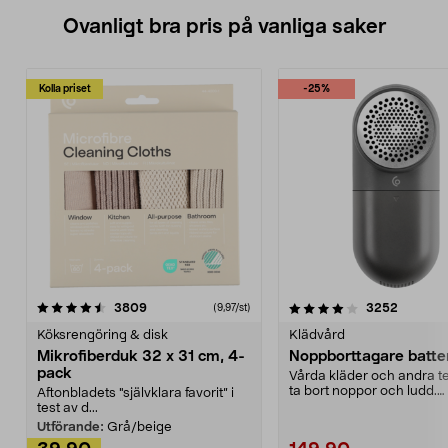
Ovanligt bra pris på vanliga saker
Kolla priset
-25%
4.0av 5 stjärnor
recensioner
4.5av 5 stjärnor
recensio
3809
3252
(9,97/st)
Köksrengöring & disk
Klädvård
Mikrofiberduk 32 x 31 cm, 4-
Noppborttagare batter
pack
Vårda kläder och andra tex
ta bort noppor och ludd.
Aftonbladets "självklara favorit” i
Noppborttagaren fräs...
test av d...
Utförande:
Grå/beige