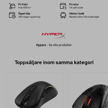
Fri frakt
Fri retur
Från 599 kr*
Till valfri butik
Öppet köp
Hämta i butik
365 dagar öppet köp
Beställ online, från butikslager
Hyperx
-
Se alla produkter
Toppsäljare inom samma kategori