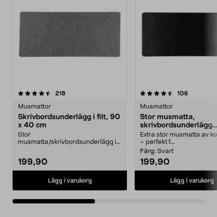
4.5av 5 stjärnor
recensioner
4.5av 5 stjärnor
recension
218
106
Musmattor
Musmattor
Skrivbordsunderlägg i filt, 90
Stor musmatta,
x 40 cm
skrivbordsunderlägg
konstläder 90 x 40 c
Stor
Extra stor musmatta av k
musmatta/skrivbordsunderlägg i
– perfekt f...
filtmaterial. Ger ett snyggt, stilrent,
Färg:
Svart
städ...
199,90
199,90
Lägg i varukorg
Lägg i varukorg