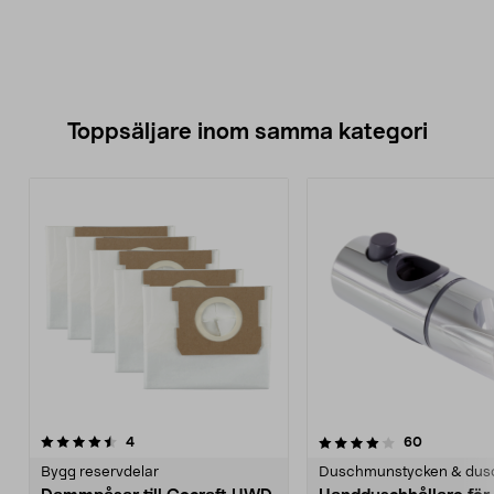
Toppsäljare inom samma kategori
4.0 av 5 stjärnor
recensioner
4.5 av 5 stjärnor
recensione
4
60
Bygg reservdelar
Duschmunstycken & dus