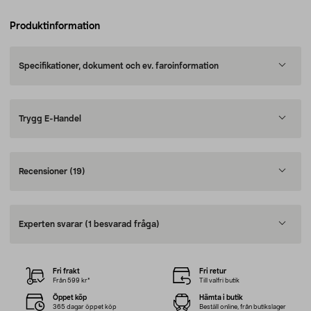
Produktinformation
Specifikationer, dokument och ev. faroinformation
Trygg E-Handel
Recensioner
(19)
Experten svarar
(1 besvarad fråga)
Fri frakt
Fri retur
Från 599 kr*
Till valfri butik
Öppet köp
Hämta i butik
365 dagar öppet köp
Beställ online, från butikslager