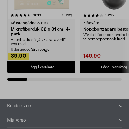
4.0av 5 stjärnor
recensioner
4.5av 5 stjärnor
recensio
3813
3252
(9,97/st)
Köksrengöring & disk
Klädvård
Mikrofiberduk 32 x 31 cm, 4-
Noppborttagare batter
pack
Vårda kläder och andra tex
ta bort noppor och ludd.
Aftonbladets "självklara favorit” i
Noppborttagaren fräs...
test av d...
Utförande:
Grå/beige
39,90
149,90
Lägg i varukorg
Lägg i varukorg
Sidfot
Kundservice
Mitt konto