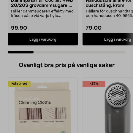
Dammpåsar till Cocraft HWD
Handduschhållare fö
20/20S grovdammsugare,
duschstång, krom
5-pack
Håller dammsugaren effektiv med
Hållare för duschhandtag t
fräsch påse vid varje byte.
och handdusch 40-9865.
Dammsugarpåsar för C...
22 mm stång och ...
99,90
79,00
Lägg i varukorg
Lägg i varukorg
Ovanligt bra pris på vanliga saker
Kolla priset
-25%