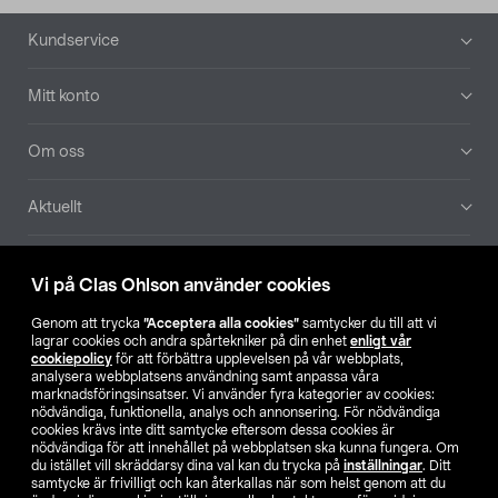
Sidfot
Kundservice
Mitt konto
Om oss
Aktuellt
Våra bolag
Vi på Clas Ohlson använder cookies
Hitta butik
Genom att trycka
”Acceptera alla cookies”
samtycker du till att vi
lagrar cookies och andra spårtekniker på din enhet
enligt vår
cookiepolicy
för att förbättra upplevelsen på vår webbplats,
SE
NO
FI
analysera webbplatsens användning samt anpassa våra
marknadsföringsinsatser. Vi använder fyra kategorier av cookies:
nödvändiga, funktionella, analys och annonsering. För nödvändiga
cookies krävs inte ditt samtycke eftersom dessa cookies är
nödvändiga för att innehållet på webbplatsen ska kunna fungera. Om
du istället vill skräddarsy dina val kan du trycka på
inställningar
. Ditt
samtycke är frivilligt och kan återkallas när som helst genom att du