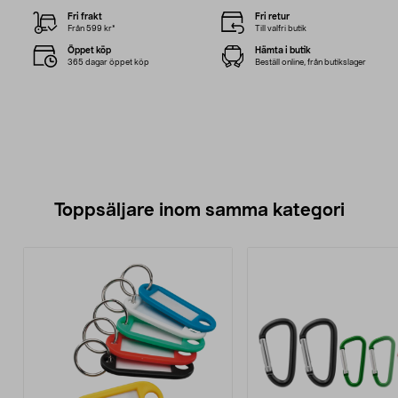
Fri frakt
Fri retur
Från 599 kr*
Till valfri butik
Öppet köp
Hämta i butik
365 dagar öppet köp
Beställ online, från butikslager
Toppsäljare inom samma kategori