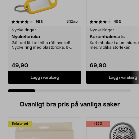
4.0 av 5 stjärnor
recensioner
4.5 av 5 stjärnor
recension
993
453
(8,32/st)
Nyckelringar
Nyckelringar
Nyckelbricka
Karbinhakesats
Gör det lätt att hitta rätt nyckel!
Karbinhakar i aluminium.
Nyckelring med plastbricka. 6-
med 3 olika storlekar.
pack med bland...
49,90
69,90
Lägg i varukorg
Lägg i varukorg
Ovanligt bra pris på vanliga saker
Kolla priset
-25%