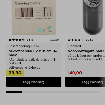
4.0av 5 stjärnor
recensioner
4.5av 5 stjärnor
recensio
3813
3252
(9,97/st)
Köksrengöring & disk
Klädvård
Mikrofiberduk 32 x 31 cm, 4-
Noppborttagare batter
pack
Vårda kläder och andra tex
ta bort noppor och ludd.
Aftonbladets "självklara favorit” i
Noppborttagaren fräs...
test av d...
Utförande:
Grå/beige
39,90
149,90
Lägg i varukorg
Lägg i varukorg