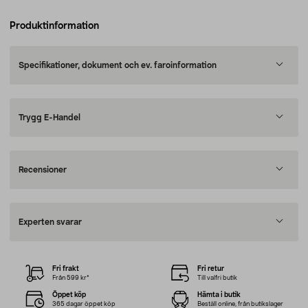
Produktinformation
Specifikationer, dokument och ev. faroinformation
Trygg E-Handel
Recensioner
Experten svarar
Fri frakt
Fri retur
Från 599 kr*
Till valfri butik
Öppet köp
Hämta i butik
365 dagar öppet köp
Beställ online, från butikslager