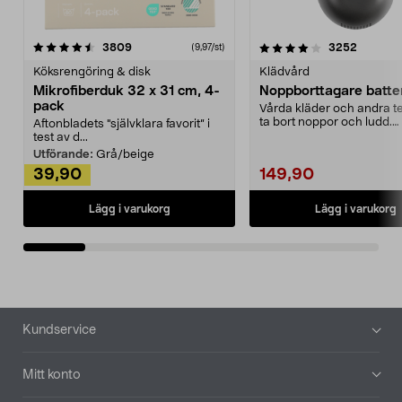
4.0av 5 stjärnor
recensioner
4.5av 5 stjärnor
recensio
3809
3252
(9,97/st)
Köksrengöring & disk
Klädvård
Mikrofiberduk 32 x 31 cm, 4-
Noppborttagare batter
pack
Vårda kläder och andra tex
ta bort noppor och ludd.
Aftonbladets "självklara favorit” i
Noppborttagaren fräs...
test av d...
Utförande:
Grå/beige
39,90
149,90
Lägg i varukorg
Lägg i varukorg
Sidfot
Kundservice
Mitt konto