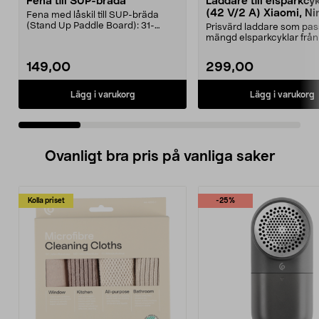
Fena till SUP-bräda
Laddare till elsparkcy
(42 V/2 A) Xiaomi, Ni
Fena med låskil till SUP-bräda
E-Way m.fl.
(Stand Up Paddle Board): 31-
Prisvärd laddare som pas
974331-2059, E11 Pass...
mängd elsparkcyklar från
Ninebot och E-Wa...
149,00
299,00
Lägg i varukorg
Lägg i varukorg
Ovanligt bra pris på vanliga saker
Kolla priset
-25%