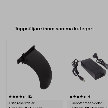
Toppsäljare inom samma kategori
4.5 av 5 stjärnor
recensioner
4.5 av 5 stjärnor
recensioner
112
61
Fritid reservdelar
Elscooter reservdelar