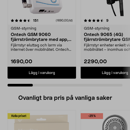
4.5 av 5 stjärnor
recensioner
4.5 av 5 stjärnor
recensioner
151
9
(1690,00/st)
GSM-styrning
GSM-styrning
Ontech GSM 9060
Ontech 9065 (4G)
fjärrströmbrytare med app,
fjärrströmbrytare GS
4G
Fjärrstyr eluttag och larm via
Fjärrstyr enheter enkelt v
internet över mobilnätet. Ontech
mobilnätet – inomhus oc
GSM 9060 – styr ...
utomhus. Ontech 9065 (4G
1690,00
2290,00
Lägg i varukorg
Lägg i varukorg
Ovanligt bra pris på vanliga saker
Kolla priset
-25%