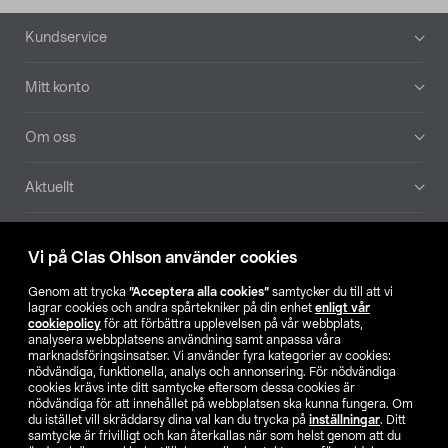
Sidfot
Kundservice
Mitt konto
Om oss
Aktuellt
Våra bolag
Vi på Clas Ohlson använder cookies
Hitta butik
Genom att trycka
”Acceptera alla cookies”
samtycker du till att vi
lagrar cookies och andra spårtekniker på din enhet
enligt vår
cookiepolicy
för att förbättra upplevelsen på vår webbplats,
SE
NO
FI
analysera webbplatsens användning samt anpassa våra
marknadsföringsinsatser. Vi använder fyra kategorier av cookies:
nödvändiga, funktionella, analys och annonsering. För nödvändiga
cookies krävs inte ditt samtycke eftersom dessa cookies är
nödvändiga för att innehållet på webbplatsen ska kunna fungera. Om
du istället vill skräddarsy dina val kan du trycka på
inställningar
. Ditt
samtycke är frivilligt och kan återkallas när som helst genom att du