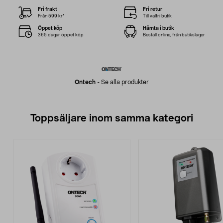
Fri frakt
Fri retur
Från 599 kr*
Till valfri butik
Öppet köp
Hämta i butik
365 dagar öppet köp
Beställ online, från butikslager
Ontech
-
Se alla produkter
Toppsäljare inom samma kategori