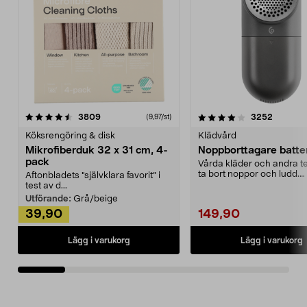
4.0av 5 stjärnor
recensioner
4.5av 5 stjärnor
recensio
3809
3252
(9,97/st)
Köksrengöring & disk
Klädvård
Mikrofiberduk 32 x 31 cm, 4-
Noppborttagare batter
pack
Vårda kläder och andra tex
ta bort noppor och ludd.
Aftonbladets "självklara favorit” i
Noppborttagaren fräs...
test av d...
Utförande:
Grå/beige
39,90
149,90
Lägg i varukorg
Lägg i varukorg