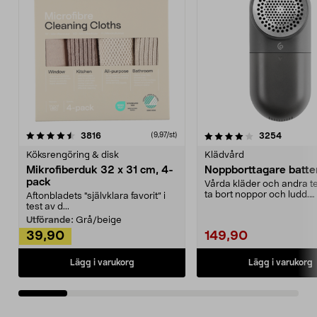
4.0av 5 stjärnor
recensioner
4.5av 5 stjärnor
recensio
3816
3254
(9,97/st)
Köksrengöring & disk
Klädvård
Mikrofiberduk 32 x 31 cm, 4-
Noppborttagare batter
pack
Vårda kläder och andra tex
ta bort noppor och ludd.
Aftonbladets "självklara favorit” i
Noppborttagaren fräs...
test av d...
Utförande:
Grå/beige
39,90
149,90
Lägg i varukorg
Lägg i varukorg