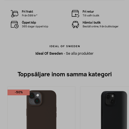
Fri frakt
Fri retur
Från 599 kr*
Till valfri butik
Öppet köp
Hämta i butik
365 dagar öppet köp
Beställ online, från butikslager
Ideal Of Sweden
-
Se alla produkter
Toppsäljare inom samma kategori
-50%