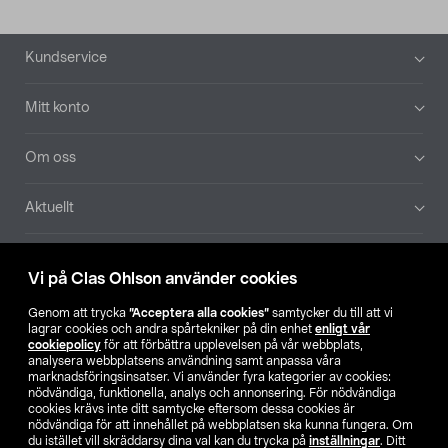
Sidfot
Kundservice
Mitt konto
Om oss
Aktuellt
Våra bolag
Vi på Clas Ohlson använder cookies
Hitta butik
Genom att trycka
”Acceptera alla cookies”
samtycker du till att vi
lagrar cookies och andra spårtekniker på din enhet
enligt vår
cookiepolicy
för att förbättra upplevelsen på vår webbplats,
SE
NO
FI
analysera webbplatsens användning samt anpassa våra
marknadsföringsinsatser. Vi använder fyra kategorier av cookies:
nödvändiga, funktionella, analys och annonsering. För nödvändiga
cookies krävs inte ditt samtycke eftersom dessa cookies är
nödvändiga för att innehållet på webbplatsen ska kunna fungera. Om
du istället vill skräddarsy dina val kan du trycka på
inställningar
. Ditt