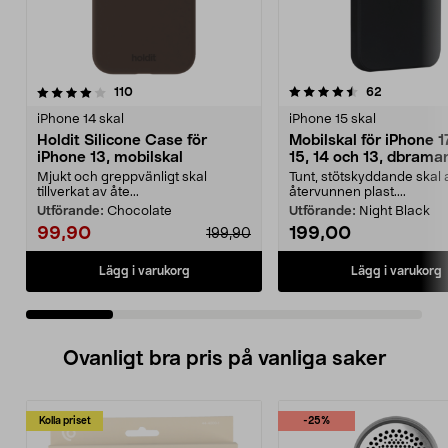
4.5 av 5 stjärnor
recensioner
4.5 av 5 stjärnor
recensione
110
62
iPhone 14 skal
iPhone 15 skal
Holdit Silicone Case för
Mobilskal för iPhone 1
iPhone 13, mobilskal
15, 14 och 13, dbram
Greenland
Mjukt och greppvänligt skal
Tunt, stötskyddande skal 
tillverkat av åte...
återvunnen plast....
Utförande:
Chocolate
Utförande:
Night Black
99,90
199,00
199,90
Lägg i varukorg
Lägg i varukorg
Ovanligt bra pris på vanliga saker
Kolla priset
-25%