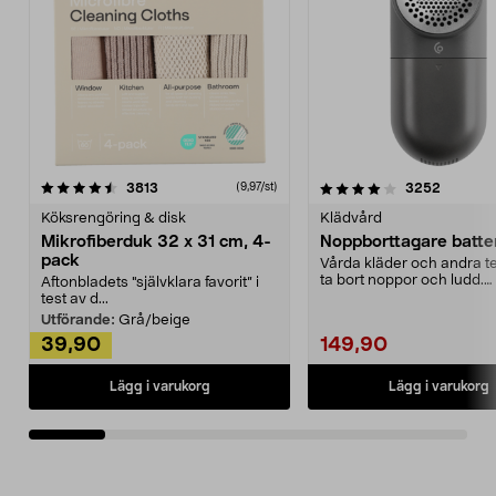
4.0av 5 stjärnor
recensioner
4.5av 5 stjärnor
recensio
3813
3252
(9,97/st)
Köksrengöring & disk
Klädvård
Mikrofiberduk 32 x 31 cm, 4-
Noppborttagare batter
pack
Vårda kläder och andra tex
ta bort noppor och ludd.
Aftonbladets "självklara favorit” i
Noppborttagaren fräs...
test av d...
Utförande:
Grå/beige
39,90
149,90
Lägg i varukorg
Lägg i varukorg