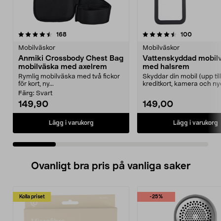
4.5 av 5 stjärnor
recensioner
4.5 av 5 stjärnor
recension
168
100
Mobilväskor
Mobilväskor
Anmiki Crossbody Chest Bag
Vattenskyddad mobil
mobilväska med axelrem
med halsrem
Rymlig mobilväska med två fickor
Skyddar din mobil (upp till 
för kort, ny...
kreditkort, kamera och ny
från vatten...
Färg:
Svart
149,90
149,00
Lägg i varukorg
Lägg i varukorg
Ovanligt bra pris på vanliga saker
Kolla priset
-25%