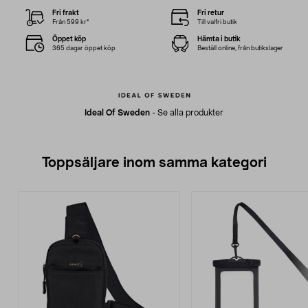
Fri frakt
Fri retur
Från 599 kr*
Till valfri butik
Öppet köp
Hämta i butik
365 dagar öppet köp
Beställ online, från butikslager
Ideal Of Sweden
-
Se alla produkter
Toppsäljare inom samma kategori