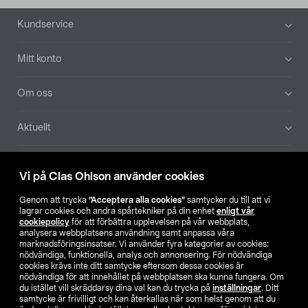
Sidfot
Kundservice
Mitt konto
Om oss
Aktuellt
Våra bolag
Vi på Clas Ohlson använder cookies
Hitta butik
Genom att trycka
”Acceptera alla cookies”
samtycker du till att vi
lagrar cookies och andra spårtekniker på din enhet
enligt vår
cookiepolicy
för att förbättra upplevelsen på vår webbplats,
SE
NO
FI
analysera webbplatsens användning samt anpassa våra
marknadsföringsinsatser. Vi använder fyra kategorier av cookies:
nödvändiga, funktionella, analys och annonsering. För nödvändiga
cookies krävs inte ditt samtycke eftersom dessa cookies är
nödvändiga för att innehållet på webbplatsen ska kunna fungera. Om
du istället vill skräddarsy dina val kan du trycka på
inställningar
. Ditt
samtycke är frivilligt och kan återkallas när som helst genom att du