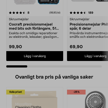
4.5 av 5 stjärnor
recensioner
4.5 av 5 stjärnor
recensione
8
189
(99,90/st)
Skruvmejslar
Skruvmejslar
Cocraft precisionsmejsel
Precisionsmejslar Phil
med bits och förlängare, 51
spår, 6 delar
delar
Exakta och smidiga reparationer
Prisvärda instrumentmejsl
av elektronik, leksaker, glasögon
småfix och elektronikarbe
etc. Cocraft p...
batteri i leks...
99,90
69,90
Lägg i varukorg
Lägg i varukorg
Ovanligt bra pris på vanliga saker
Kolla priset
-25%