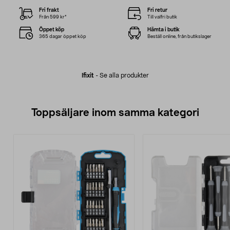
Fri frakt
Fri retur
Från 599 kr*
Till valfri butik
Öppet köp
Hämta i butik
365 dagar öppet köp
Beställ online, från butikslager
Ifixit
-
Se alla produkter
Toppsäljare inom samma kategori