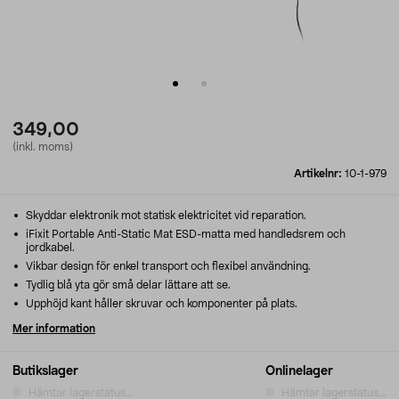
349,00
(inkl. moms)
Artikelnr:
10-1-979
Skyddar elektronik mot statisk elektricitet vid reparation.
iFixit Portable Anti-Static Mat ESD-matta med handledsrem och
jordkabel.
Vikbar design för enkel transport och flexibel användning.
Tydlig blå yta gör små delar lättare att se.
Upphöjd kant håller skruvar och komponenter på plats.
Mer information
Butikslager
Onlinelager
Hämtar lagerstatus...
Hämtar lagerstatus...