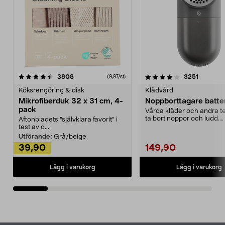
4.0av 5 stjärnor
recensioner
4.5av 5 stjärnor
recensio
3808
3251
(9,97/st)
Köksrengöring & disk
Klädvård
Mikrofiberduk 32 x 31 cm, 4-
Noppborttagare batter
pack
Vårda kläder och andra tex
ta bort noppor och ludd.
Aftonbladets "självklara favorit” i
Noppborttagaren fräs...
test av d...
Utförande:
Grå/beige
39,90
149,90
Lägg i varukorg
Lägg i varukorg