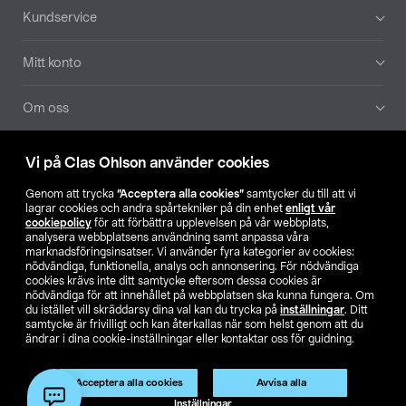
Sidfot
Kundservice
Mitt konto
Om oss
Aktuellt
Vi på Clas Ohlson använder cookies
Genom att trycka
”Acceptera alla cookies”
samtycker du till att vi
Våra bolag
lagrar cookies och andra spårtekniker på din enhet
enligt vår
cookiepolicy
för att förbättra upplevelsen på vår webbplats,
analysera webbplatsens användning samt anpassa våra
Hitta butik
marknadsföringsinsatser. Vi använder fyra kategorier av cookies:
nödvändiga, funktionella, analys och annonsering. För nödvändiga
cookies krävs inte ditt samtycke eftersom dessa cookies är
SE
NO
FI
nödvändiga för att innehållet på webbplatsen ska kunna fungera. Om
du istället vill skräddarsy dina val kan du trycka på
inställningar
. Ditt
samtycke är frivilligt och kan återkallas när som helst genom att du
ändrar i dina cookie-inställningar eller kontaktar oss för guidning.
Acceptera alla cookies
Avvisa alla
Inställningar
Köpvillkor
Privacy statement
Klubbvillkor
För företag