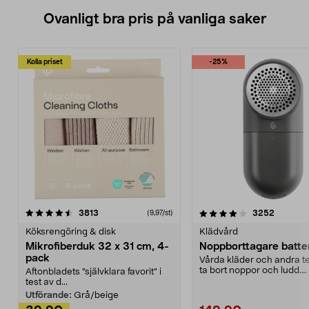
Ovanligt bra pris på vanliga saker
Kolla priset
-25%
4.0av 5 stjärnor
recensioner
4.5av 5 stjärnor
recensio
3813
3252
(9,97/st)
Köksrengöring & disk
Klädvård
Mikrofiberduk 32 x 31 cm, 4-
Noppborttagare batter
pack
Vårda kläder och andra tex
ta bort noppor och ludd.
Aftonbladets "självklara favorit” i
Noppborttagaren fräs...
test av d...
Utförande:
Grå/beige