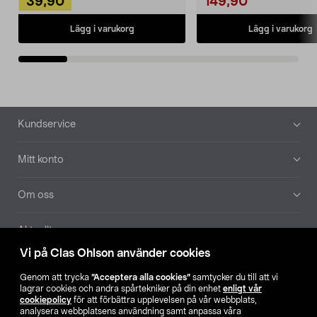
39,90
149,90
Lägg i varukorg
Lägg i varukorg
Sidfot
Kundservice
Mitt konto
Om oss
Aktuellt
Vi på Clas Ohlson använder cookies
Våra bolag
Genom att trycka
”Acceptera alla cookies”
samtycker du till att vi
lagrar cookies och andra spårtekniker på din enhet
enligt vår
Hitta butik
cookiepolicy
för att förbättra upplevelsen på vår webbplats,
analysera webbplatsens användning samt anpassa våra