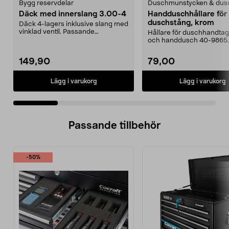
Bygg reservdelar
Duschmunstycken & dus
Däck med innerslang 3.00-4
Handduschhållare fö
duschstång, krom
Däck 4-lagers inklusive slang med
vinklad ventil. Passande
Hållare för duschhandtag t
luftgummihjul i dimen...
och handdusch 40-9865.
22 mm stång och ...
149,90
79,00
Lägg i varukorg
Lägg i varukorg
Passande tillbehör
-50%