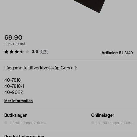
69,90
(inkl. moms)
3.6
(
12
)
Artikelnr:
51-3149
Iläggsmatta till verktygsskåp Cocraft:
40-7818
40-7818-1
40-9022
Mer information
Butikslager
Onlinelager
Hämtar lagerstatus...
Hämtar lagerstatus...