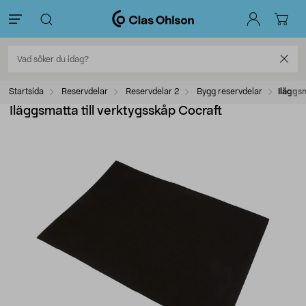
Startsida
Reservdelar
Reservdelar 2
Bygg reservdelar
Iläggsm
Iläggsmatta till verktygsskåp Cocraft