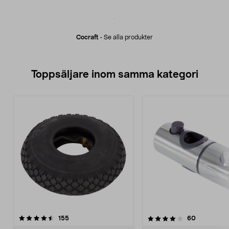
Cocraft
-
Se alla produkter
Toppsäljare inom samma kategori
4.0 av 5 stjärnor
recensioner
4.0 av 5 stjärnor
recensione
155
60