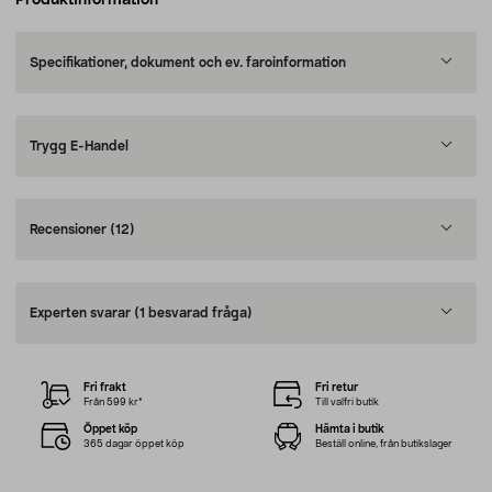
Produktinformation
Specifikationer, dokument och ev. faroinformation
Trygg E-Handel
Recensioner
(12)
Experten svarar
(1 besvarad fråga)
Fri frakt
Fri retur
Från 599 kr*
Till valfri butik
Öppet köp
Hämta i butik
365 dagar öppet köp
Beställ online, från butikslager