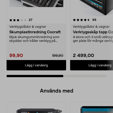
4.5av 5 stjärnor
recensioner
3.5av 5 stjärnor
recensione
27
95
Verktygslådor & vagnar
Verktygslådor & vagnar
Skumplastinredning Cocraft
Verktygsskåp topp Co
Mjuk skumgummiinredning som
4 stora och 3 små utdrag
skyddar och håller verktyg på
ger plats för många verkty
plats. Förskuret rutmö...
topplåda med...
99,90
2 499,00
199,90
Lägg i varukorg
Lägg i varukorg
Används med