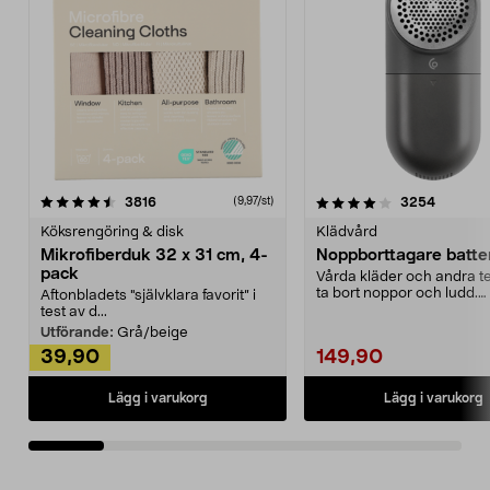
4.0av 5 stjärnor
recensioner
4.5av 5 stjärnor
recensio
3816
3254
(9,97/st)
Köksrengöring & disk
Klädvård
Mikrofiberduk 32 x 31 cm, 4-
Noppborttagare batter
pack
Vårda kläder och andra tex
ta bort noppor och ludd.
Aftonbladets "självklara favorit” i
Noppborttagaren fräs...
test av d...
Utförande:
Grå/beige
39,90
149,90
Lägg i varukorg
Lägg i varukorg