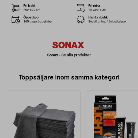
Fri frakt
Fri retur
Från 599 kr*
Till valfri butik
Öppet köp
Hämta i butik
365 dagar öppet köp
Beställ online, från butikslager
Sonax
-
Se alla produkter
Toppsäljare inom samma kategori