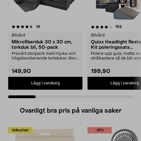
4.0 av 5 stjärnor
recensioner
4.5 av 5 stjärnor
recensione
19
153
Bilvård
Bilvård
Mikrofiberduk 30 x 30 cm,
Quixx Headlight Resto
torkduk bil, 50-pack
Kit poleringssats
strålkastare
Prisvärt storpack med mjuka och
Polera upp gula, matta oc
högabsorberande torkdukar. Stora
strålkastare så de blir so
mikrofiberdukar...
Quixx Headlig...
149,90
199,90
Lägg i varukorg
Lägg i varukorg
Ovanligt bra pris på vanliga saker
Kolla priset
-25%