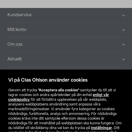
Sidfot
Kundservice
Mitt konto
Om oss
Aktuellt
Våra bolag
Vi på Clas Ohlson använder cookies
Hitta butik
Genom att trycka
”Acceptera alla cookies”
samtycker du till att vi
lagrar cookies och andra spårtekniker på din enhet
enligt vår
cookiepolicy
för att förbättra upplevelsen på vår webbplats,
SE
NO
FI
analysera webbplatsens användning samt anpassa våra
marknadsföringsinsatser. Vi använder fyra kategorier av cookies:
nödvändiga, funktionella, analys och annonsering. För nödvändiga
cookies krävs inte ditt samtycke eftersom dessa cookies är
nödvändiga för att innehållet på webbplatsen ska kunna fungera. Om
du istället vill skräddarsy dina val kan du trycka på
inställningar
. Ditt