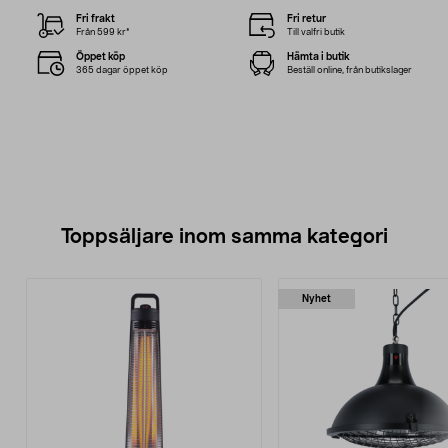
Fri frakt
Fri retur
Från 599 kr*
Till valfri butik
Öppet köp
Hämta i butik
365 dagar öppet köp
Beställ online, från butikslager
Toppsäljare inom samma kategori
Nyhet