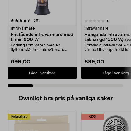
recensioner
4.5 av 5 stjärnor
301
recensioner
0
0.0 av 5 stjärnor
Infravärmare
Infravärmare
Fristående infravärmare med
Hängande infravärma
timer, 900 W
takhängd 1500 W, sva
Förläng sommaren med en
Kortvågig infravärme – di
flyttbar, stående infravärmare.
värme till kroppen istället 
Svepande rörelse för bät...
luften. Hängande i...
699,00
899,00
Lägg i varukorg
Lägg i varukorg
Ovanligt bra pris på vanliga saker
Kolla priset
-25%