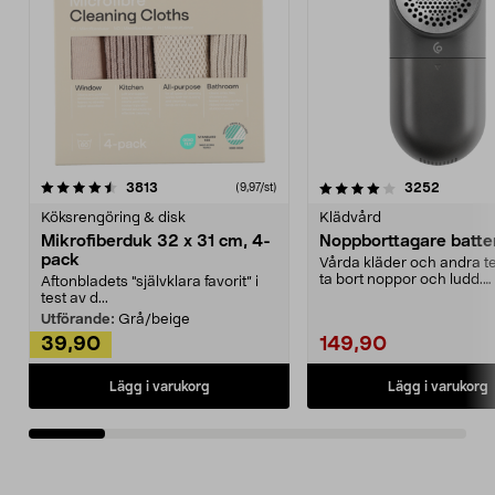
4.0av 5 stjärnor
recensioner
4.5av 5 stjärnor
recensio
3813
3252
(9,97/st)
Köksrengöring & disk
Klädvård
Mikrofiberduk 32 x 31 cm, 4-
Noppborttagare batter
pack
Vårda kläder och andra tex
ta bort noppor och ludd.
Aftonbladets "självklara favorit” i
Noppborttagaren fräs...
test av d...
Utförande:
Grå/beige
39,90
149,90
Lägg i varukorg
Lägg i varukorg