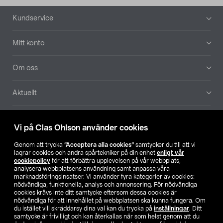
Sidfot
Kundservice
Mitt konto
Om oss
Aktuellt
Våra bolag
Vi på Clas Ohlson använder cookies
Hitta butik
Genom att trycka
”Acceptera alla cookies”
samtycker du till att vi
lagrar cookies och andra spårtekniker på din enhet
enligt vår
cookiepolicy
för att förbättra upplevelsen på vår webbplats,
SE
NO
FI
analysera webbplatsens användning samt anpassa våra
marknadsföringsinsatser. Vi använder fyra kategorier av cookies:
nödvändiga, funktionella, analys och annonsering. För nödvändiga
cookies krävs inte ditt samtycke eftersom dessa cookies är
nödvändiga för att innehållet på webbplatsen ska kunna fungera. Om
du istället vill skräddarsy dina val kan du trycka på
inställningar
. Ditt
samtycke är frivilligt och kan återkallas när som helst genom att du