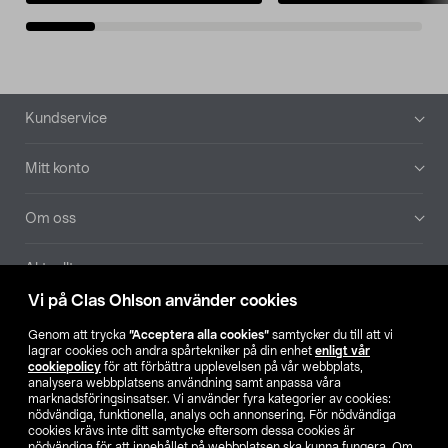
Sidfot
Kundservice
Mitt konto
Om oss
Aktuellt
Vi på Clas Ohlson använder cookies
Våra bolag
Genom att trycka
”Acceptera alla cookies”
samtycker du till att vi
lagrar cookies och andra spårtekniker på din enhet
enligt vår
Hitta butik
cookiepolicy
för att förbättra upplevelsen på vår webbplats,
analysera webbplatsens användning samt anpassa våra
marknadsföringsinsatser. Vi använder fyra kategorier av cookies:
nödvändiga, funktionella, analys och annonsering. För nödvändiga
SE
NO
FI
cookies krävs inte ditt samtycke eftersom dessa cookies är
nödvändiga för att innehållet på webbplatsen ska kunna fungera. Om