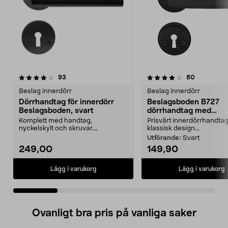
4.0 av 5 stjärnor
recensioner
5.0 av 5 stjärnor
recensione
93
80
Beslag innerdörr
Beslag innerdörr
Dörrhandtag för innerdörr
Beslagsboden B727
Beslagsboden, svart
dörrhandtag med
nyckelskylt, innerdörr
Komplett med handtag,
Prisvärt innerdörrhandta
nyckelskylt och skruvar.
klassisk design...
Beslagsboden dörrhandtag – lätt
Utförande:
Svart
a...
249,00
149,90
Lägg i varukorg
Lägg i varukorg
Ovanligt bra pris på vanliga saker