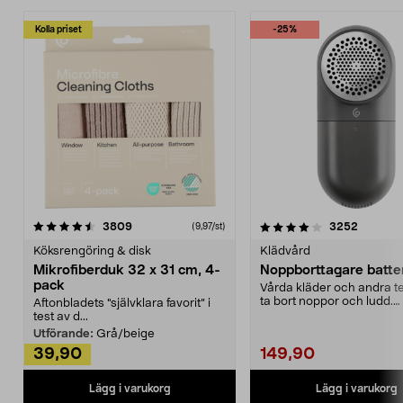
Kolla priset
-25%
4.0av 5 stjärnor
recensioner
4.5av 5 stjärnor
recensio
3809
3252
(9,97/st)
Köksrengöring & disk
Klädvård
Mikrofiberduk 32 x 31 cm, 4-
Noppborttagare batter
pack
Vårda kläder och andra tex
ta bort noppor och ludd.
Aftonbladets "självklara favorit” i
Noppborttagaren fräs...
test av d...
Utförande:
Grå/beige
39,90
149,90
Lägg i varukorg
Lägg i varukorg