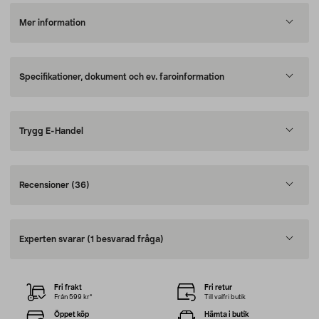
Mer information
Specifikationer, dokument och ev. faroinformation
Trygg E-Handel
Recensioner
(36)
Experten svarar
(1 besvarad fråga)
Fri frakt
Fri retur
Från 599 kr*
Till valfri butik
Öppet köp
Hämta i butik