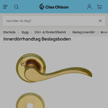
Startsida
Bygg
Dörr- & fönstertillbehör
Beslag innerdörr
Inne
Innerdörrhandtag Beslagsboden