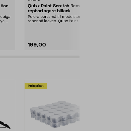
tion
Quixx Paint Scratch Remover
Spraymunsty
repbortagare billack
0,5-1 l
repiga
Polera bort små till medelstora
Smidig trigge
nya.
repor på lacken. Quixx Paint
och stöd. Stä
Scratch Remover – s...
reglering a...
199,00
15,90
Kolla priset
Multibuy