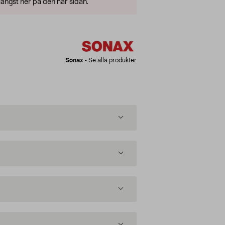
ängst ner på den här sidan.
Sonax
-
Se alla produkter