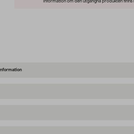
Information om den utgångna produkten finns l
information