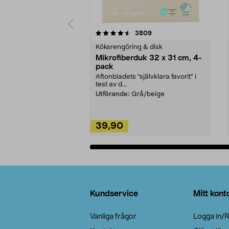
5av 5 stjärnor
4.0av 5 stjärnor
recensioner
3809
Köksrengöring & disk
Mikrofiberduk 32 x 31 cm, 4-
pack
Aftonbladets "självklara favorit” i
test av d...
Utförande:
Grå/beige
39,90
Lägg i varukorg
Sidfot
Kundservice
Mitt kont
Vanliga frågor
Logga in/R