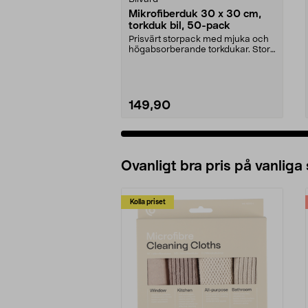
Mikrofiberduk 30 x 30 cm,
torkduk bil, 50-pack
Prisvärt storpack med mjuka och
högabsorberande torkdukar. Stora
mikrofiberdukar...
149,90
Ovanligt bra pris på vanliga
Kolla priset