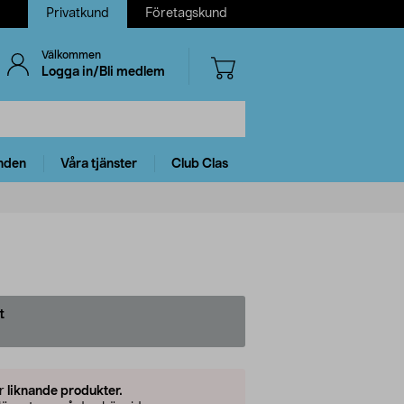
Privatkund
Företagskund
Välkommen
Logga in/Bli medlem
nden
Våra tjänster
Club Clas
t
er
liknande produkter.