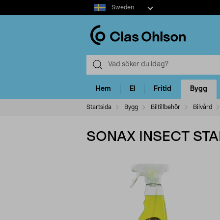
Select
Sweden
market
Hem
El
Fritid
Bygg
Startsida
Bygg
Biltillbehör
Bilvård
SONAX INSECT STA