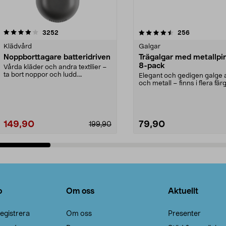
4.5av 5 stjärnor
recensioner
4.0av 5 stjärnor
recensioner
3252
256
Klädvård
Galgar
Noppborttagare batteridriven
Trägalgar med metallpi
8-pack
Vårda kläder och andra textilier –
ta bort noppor och ludd.
Elegant och gedigen galge a
Noppborttagaren fräs...
och metall – finns i flera färg
Galge med sv...
149,90
79,90
199,90
Lägg i varukorg
Lägg i varukorg
o
Om oss
Aktuellt
egistrera
Om oss
Presenter