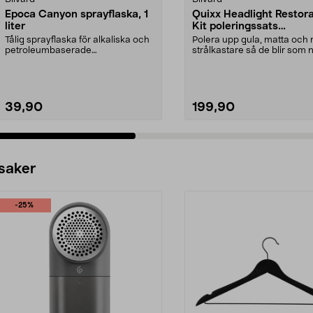
Epoca Canyon sprayflaska, 1
Quixx Headlight Restora
liter
Kit poleringssats
strålkastare
Tålig sprayflaska för alkaliska och
Polera upp gula, matta och 
petroleumbaserade
strålkastare så de blir som 
bilvårdsprodukter. Epoca C...
Quixx Headlig...
39,90
199,90
 saker
-25%