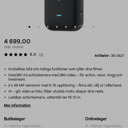
4 699,00
(inkl. moms)
5.0
(
3
)
Artikelnr:
39-2421
Kristallklar bild och många funktioner som lyfter dina filmer.
Insta360 X3 actionkamera med 360-video – för action, resor, vlogg och
livestream.
2 x 48 MP-sensorer med 5.7K upplösning – filma allt, välj ut i efterhand.
AI – gör video av foto, följer utvalda motiv, skapar dina reels.
Laddbar actionkamera, vattentät ner till 10 m.
Mer information
Butikslager
Onlinelager
Hämtar lagerstatus...
Hämtar lagerstatus...