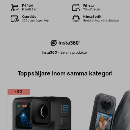
Fri frakt
Fri retur
Från 599 kr*
Till valfri butik
Öppet köp
Hämta i butik
365 dagar öppet köp
Beställ online, från butikslager
Insta360
-
Se alla produkter
Toppsäljare inom samma kategori
-18%