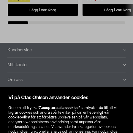
Lägg i varukorg
Lägg i varukorg
Sidfot
Kundservice
Mitt konto
Om oss
Aktuellt
Vi på Clas Ohlson använder cookies
Genom att trycka
”Acceptera alla cookies”
samtycker du till att vi
Våra bolag
lagrar cookies och andra spårtekniker på din enhet
enligt vår
cookiepolicy
för att förbättra upplevelsen på vår webbplats,
analysera webbplatsens användning samt anpassa våra
Hitta butik
marknadsföringsinsatser. Vi använder fyra kategorier av cookies:
nödvändiga, funktionella, analys och annonsering. För nödvändiga