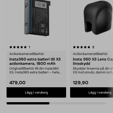
5.0av 5 stjärnor
recensioner
5.0av 5 stjärnor
recensioner
1
2
Actionkameratillbehör
Actionkameratillbehör
Insta360 extra batteri till X3
Insta 360 X3 Lens Ca
actionkamera, 1800 mAh
linsskydd
Originaltillbehör till din Insta360
Skyddar linserna på din I
X3. Insta360 extra batteri – hela
X3 mot smuts, damm och s
1800 mAh k...
Insta 360 X3 L...
479,00
129,90
Lägg i varukorg
Lägg i varukorg