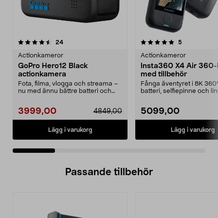
5.0 av 5 stjärnor
recensioner
5.0 av 5 stjärnor
recensioner
24
5
Actionkameror
Actionkameror
GoPro Hero12 Black
Insta360 X4 Air 360
actionkamera
med tillbehör
Fota, filma, vlogga och streama –
Fånga äventyret i 8K 360°
nu med ännu bättre batteri och
batteri, selfiepinne och l
videostabiliser...
ingår. Inst...
3999,00
5099,00
4849,00
Lägg i varukorg
Lägg i varukorg
Passande tillbehör