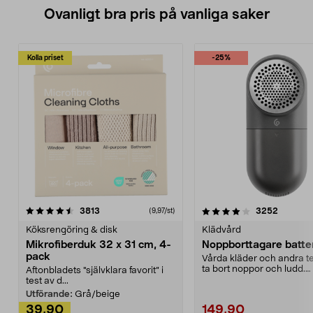
Ovanligt bra pris på vanliga saker
Kolla priset
-25%
4.0av 5 stjärnor
recensioner
4.5av 5 stjärnor
recensio
3813
3252
(9,97/st)
Köksrengöring & disk
Klädvård
Mikrofiberduk 32 x 31 cm, 4-
Noppborttagare batter
pack
Vårda kläder och andra tex
ta bort noppor och ludd.
Aftonbladets "självklara favorit” i
Noppborttagaren fräs...
test av d...
Utförande:
Grå/beige
39,90
149,90