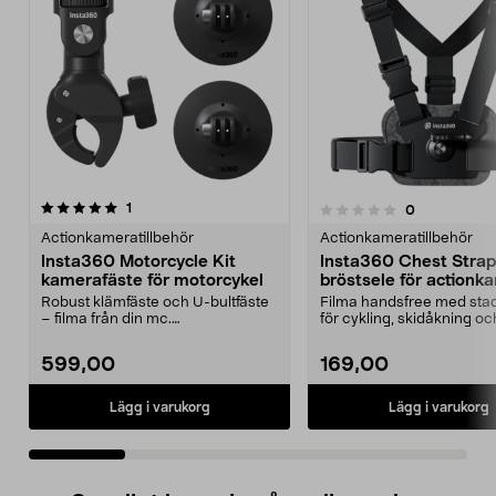
recensioner
5.0 av 5 stjärnor
1
recensioner
0
0.0 av 5 stjärnor
Actionkameratillbehör
Actionkameratillbehör
Insta360 Motorcycle Kit
Insta360 Chest Strap
kamerafäste för motorcykel
bröstsele för actionk
Robust klämfäste och U-bultfäste
Filma handsfree med stad
– filma från din mc.
för cykling, skidåkning oc
Motorcykelfäste för tuffa ...
äventyr. Insta360 ...
599,00
169,00
Lägg i varukorg
Lägg i varukorg