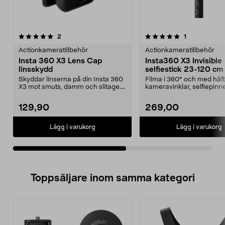
5.0av 5 stjärnor
recensioner
4.5av 5 stjärnor
recensioner
2
1
Actionkameratillbehör
Actionkameratillbehör
Insta 360 X3 Lens Cap
Insta360 X3 Invisible
linsskydd
selfiestick 23-120 cm
Skyddar linserna på din Insta 360
Filma i 360° och med häft
X3 mot smuts, damm och slitage.
kameravinklar, selfiepinn
Insta 360 X3 L...
redigeras bort automati...
129,90
269,00
Lägg i varukorg
Lägg i varukorg
Toppsäljare inom samma kategori