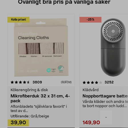
Ovanligt bra pris på vanliga saker
Kolla priset
-25%
4.0av 5 stjärnor
recensioner
4.5av 5 stjärnor
recensio
3809
3252
(9,97/st)
Köksrengöring & disk
Klädvård
Mikrofiberduk 32 x 31 cm, 4-
Noppborttagare batter
pack
Vårda kläder och andra tex
ta bort noppor och ludd.
Aftonbladets "självklara favorit” i
Noppborttagaren fräs...
test av d...
Utförande:
Grå/beige
-
39,90
149,90