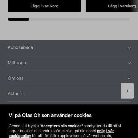
Lägg i varukorg
Lägg i varukorg
Sidfot
Kundservice
Mitt konto
Om oss
Product
+
Aktuellt
quantity
Våra bolag
Vi på Clas Ohlson använder cookies
Hitta butik
Genom att trycka
”Acceptera alla cookies”
samtycker du till att vi
lagrar cookies och andra spårtekniker på din enhet
enligt vår
cookiepolicy
för att förbättra upplevelsen på vår webbplats,