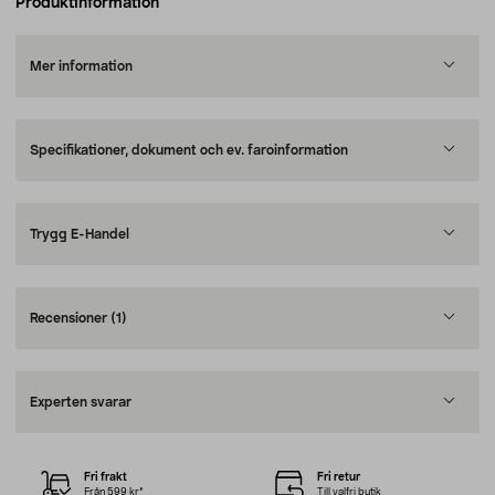
Produktinformation
Mer information
Specifikationer, dokument och ev. faroinformation
Trygg E-Handel
Recensioner
(1)
Experten svarar
Fri frakt
Fri retur
Från 599 kr*
Till valfri butik