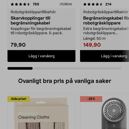
4.5 av 5 stjärnor
recensioner
4.5 av 5 stjärnor
recensione
769
214
(15,98/st)
Robotgräsklippartillbehör
Robotgräsklippartillbehör
Skarvkopplingar till
Begränsningskabel fö
begränsningskabel
robotgräsklippare
Kopplingar för begränsningskabel
Extra begränsningskabel 
till robotgräsklippare. 5-pack.
robotgräsklippare...
Längd:
50 m
79,90
149,90
Lägg i varukorg
Lägg i varukorg
Ovanligt bra pris på vanliga saker
Kolla priset
-25%