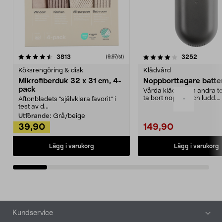
4.0av 5 stjärnor
recensioner
4.5av 5 stjärnor
recensio
3813
3252
(9,97/st)
Köksrengöring & disk
Klädvård
Mikrofiberduk 32 x 31 cm, 4-
Noppborttagare batter
pack
Vårda kläder och andra tex
ta bort noppor och ludd.
-
Aftonbladets "självklara favorit” i
Noppborttagaren fräs...
test av d...
Utförande:
Grå/beige
39,90
149,90
Lägg i varukorg
Lägg i varukorg
Sidfot
Kundservice