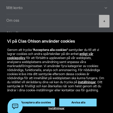
Mitt konto
Product
Om oss
+
quantity
Aktuellt
Vi på Clas Ohlson använder cookies
Våra bolag
Genom att trycka
”Acceptera alla cookies”
samtycker du till att vi
lagrar cookies och andra spårtekniker på din enhet
enligt vår
Hitta butik
cookiepolicy
för att förbättra upplevelsen på vår webbplats,
analysera webbplatsens användning samt anpassa våra
marknadsföringsinsatser. Vi använder fyra kategorier av cookies:
nödvändiga, funktionella, analys och annonsering. För nödvändiga
SE
NO
FI
cookies krävs inte ditt samtycke eftersom dessa cookies är
nödvändiga för att innehållet på webbplatsen ska kunna fungera. Om
du istället vill skräddarsy dina val kan du trycka på
inställningar
. Ditt
samtycke är frivilligt och kan återkallas när som helst genom att du
ändrar i dina cookie-inställningar eller kontaktar oss för guidning.
Acceptera alla cookies
Avvisa alla
Köpvillkor
Privacy statement
Klubbvillkor
För företag
Lägg i varukorg
(1)
Inställningar
Ändra till priser exklusive moms