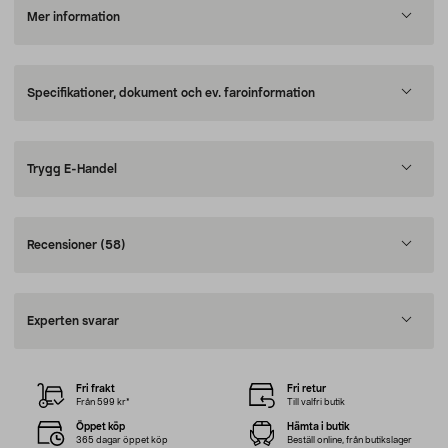
Mer information
Specifikationer, dokument och ev. faroinformation
Trygg E-Handel
Recensioner
(58)
Experten svarar
Fri frakt
Fri retur
Från 599 kr*
Till valfri butik
Öppet köp
Hämta i butik
365 dagar öppet köp
Beställ online, från butikslager