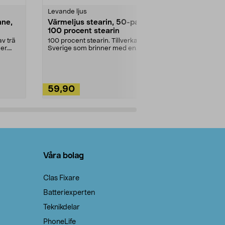
Levande ljus
Rengöringsm
nne,
Värmeljus stearin, 50-pack,
Bikarbonat
100 procent stearin
Ett allsidigt 
städning och 
v trä
100 procent stearin. Tillverkade i
ute. Städa med
er.
Sverige som brinner med en
vacker och sotfri ...
59,90
49,90
Lägg i varukorg
Lägg
Våra bolag
Clas Fixare
Batteriexperten
Teknikdelar
PhoneLife