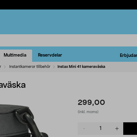
Multimedia
Reservdelar
Erbjuda
r
Instantkameror tillbehör
Instax Mini 41 kameraväska
raväska
299,00
(inkl. moms)
Product
quantity