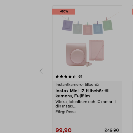
-60%
5 av 5 stjärnor
4.5 av 5 stjärnor
recensioner
61
Instantkameror tillbehör
Instax Mini 12 tillbehör till
kamera, Fujifilm
Väska, fotoalbum och 10 ramar till
din Instax...
Färg:
Rosa
99,90
249,90