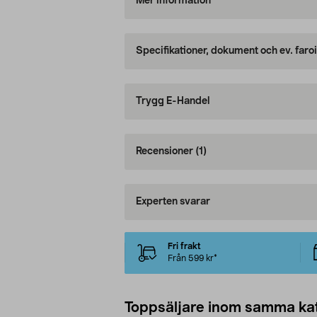
Mer information
Specifikationer, dokument och ev. faro
Trygg E-Handel
Recensioner
(1)
Experten svarar
Fri frakt
Från 599 kr*
Toppsäljare inom samma ka