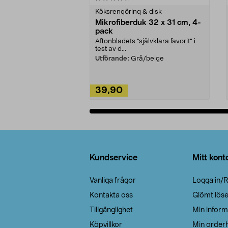
Köksrengöring & disk
Mikrofiberduk 32 x 31 cm, 4-
pack
Aftonbladets "självklara favorit” i
test av d...
Utförande:
Grå/beige
39,90
Lägg i varukorg
Sidfot
Kundservice
Mitt kont
Vanliga frågor
Logga in/R
Kontakta oss
Glömt lös
Tillgänglighet
Min inform
Köpvillkor
Min orderh