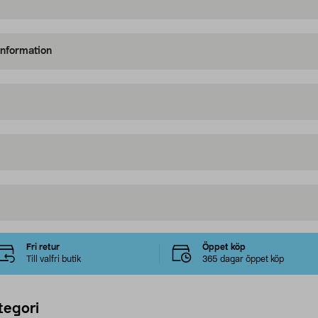
information
Fri retur
Öppet köp
Till valfri butik
365 dagar öppet köp
tegori