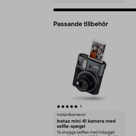
Passande tillbehör
0av 5 stjärnor
recensioner
1
Instantkameror
Instax mini 41 kamera med
selfie-spegel
Ta snygga selfies med inbyggd