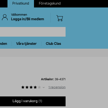
Privatkund
Företagskund
Välkommen
Logga in/Bli medlem
nden
Våra tjänster
Club Clas
Artikelnr:
39-4371
1
recension
Lägg i varukorg
(1)