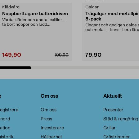
Klädvård
Galgar
Noppborttagare batteridriven
Trägalgar med metallpi
8-pack
Vårda kläder och andra textilier –
ta bort noppor och ludd.
Elegant och gedigen galge a
Noppborttagaren fräs...
och metall – finns i flera färg
Galge med sv...
149,90
79,90
199,90
Lägg i varukorg
Lägg i varukorg
o
Om oss
Aktuellt
egistrera
Om oss
Presenter
enord
Press
Städ & rengöring
ation
Investerare
Grillar
istorik
Hållbarhet
Grästrimmer