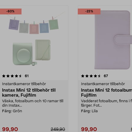
-60%
-23%
4.5 av 5 stjärnor
recensioner
4.5 av 5 stjärnor
recensioner
61
67
Instantkameror tillbehör
Instantkameror tillbehör
Instax Mini 12 tillbehör till
Instax Mini 12 fotoalbum
kamera, Fujifilm
Fujifilm
Väska, fotoalbum och 10 ramar till
Vadderat fotoalbum, finns i f
din Instax...
färger. Fot...
Färg:
Grön
Färg:
Lila
99,90
99,90
249,90