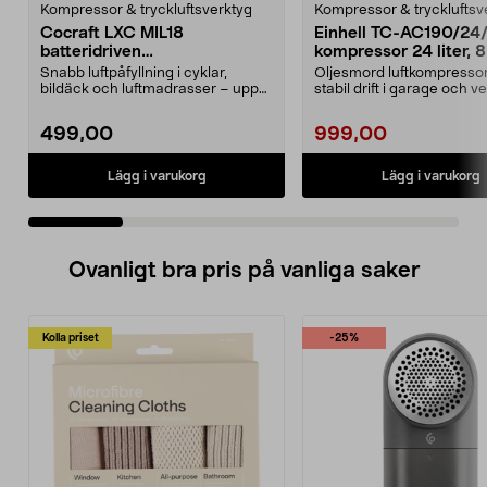
Kompressor & tryckluftsverktyg
Kompressor & tryckluftsv
Cocraft LXC MIL18
Einhell TC-AC190/24
batteridriven
kompressor 24 liter, 8
multikompressor 18 V
Snabb luftpåfyllning i cyklar,
Oljesmord luftkompressor
bildäck och luftmadrasser – upp
stabil drift i garage och v
till 11 bar. Cocr...
Einhell TC-AC 1...
499,00
999,00
Lägg i varukorg
Lägg i varukorg
Ovanligt bra pris på vanliga saker
Kolla priset
-25%