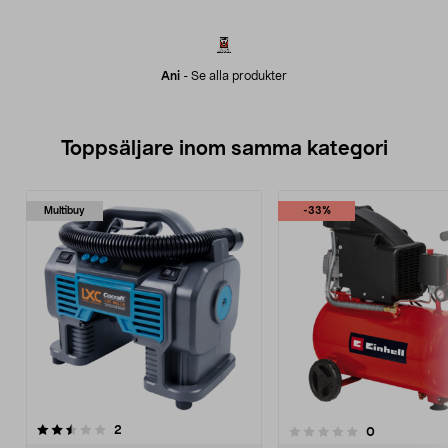
Ani
-
Se alla produkter
Toppsäljare inom samma kategori
Multibuy
-33%
recensioner
4.5 av 5 stjärnor
2
recensioner
0
0.0 av 5 stjärnor