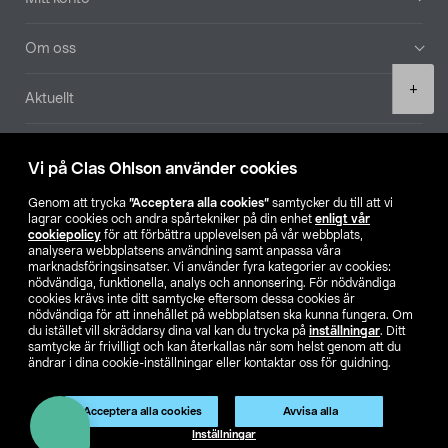
Om oss
Product
+
Aktuellt
quantity
Våra bolag
Vi på Clas Ohlson använder cookies
Hitta butik
Genom att trycka
”Acceptera alla cookies”
samtycker du till att vi
lagrar cookies och andra spårtekniker på din enhet
enligt vår
cookiepolicy
för att förbättra upplevelsen på vår webbplats,
SE
NO
FI
analysera webbplatsens användning samt anpassa våra
marknadsföringsinsatser. Vi använder fyra kategorier av cookies:
nödvändiga, funktionella, analys och annonsering. För nödvändiga
cookies krävs inte ditt samtycke eftersom dessa cookies är
nödvändiga för att innehållet på webbplatsen ska kunna fungera. Om
du istället vill skräddarsy dina val kan du trycka på
inställningar
. Ditt
samtycke är frivilligt och kan återkallas när som helst genom att du
ändrar i dina cookie-inställningar eller kontaktar oss för guidning.
Köpvillkor
Privacy statement
Klubbvillkor
För företag
Ändra till priser exklusive moms
Acceptera alla cookies
Avvisa alla
Lägg i varukorg
(1)
Inställningar