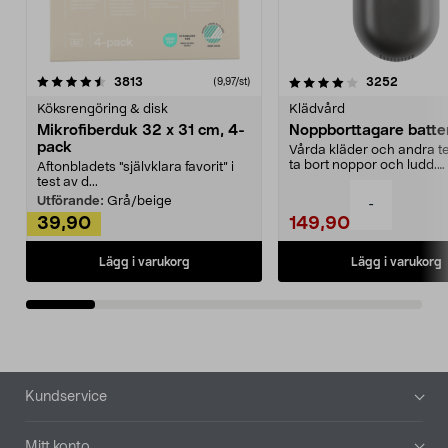
4.0av 5 stjärnor
recensioner
4.5av 5 stjärnor
recensio
3813
3252
(9,97/st)
Köksrengöring & disk
Klädvård
Mikrofiberduk 32 x 31 cm, 4-
Noppborttagare batter
pack
Vårda kläder och andra tex
ta bort noppor och ludd.
Aftonbladets "självklara favorit” i
Noppborttagaren fräs...
test av d...
Utförande:
Grå/beige
-
39,90
149,90
Lägg i varukorg
Lägg i varukorg
Sidfot
Kundservice
Mitt konto