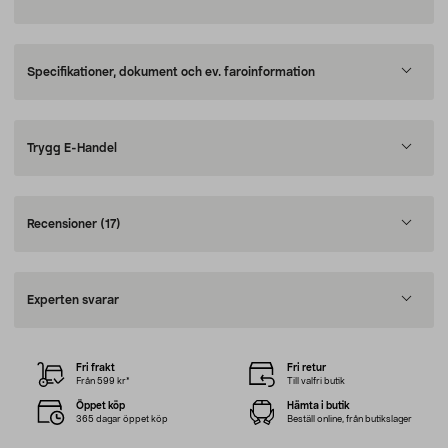
Specifikationer, dokument och ev. faroinformation
Trygg E-Handel
Recensioner
(17)
Experten svarar
Fri frakt
Fri retur
Från 599 kr*
Till valfri butik
Öppet köp
Hämta i butik
365 dagar öppet köp
Beställ online, från butikslager