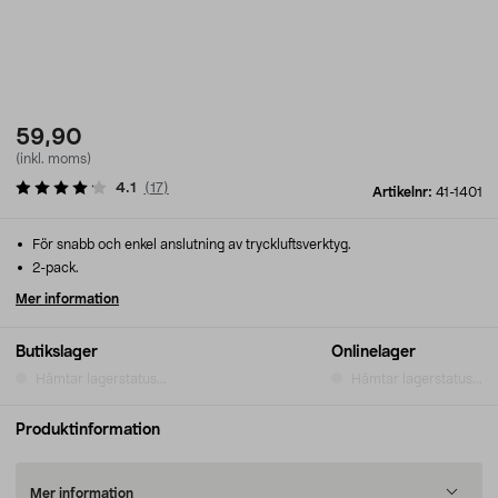
59,90
(inkl. moms)
4.1
(
17
)
Artikelnr:
41-1401
För snabb och enkel anslutning av tryckluftsverktyg.
2-pack.
Mer information
Butikslager
Onlinelager
Hämtar lagerstatus...
Hämtar lagerstatus...
Produktinformation
Mer information