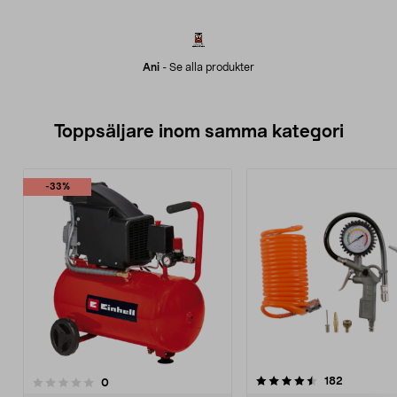
Ani
-
Se alla produkter
Toppsäljare inom samma kategori
-33%
4.5 av 5 stjärnor
4.5 av 5 stjärnor
recensione
182
recensioner
0