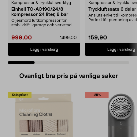
Kompressor & tryckluftsverktyg
Kompressor & tryckluftsv
Einhell TC-AC190/24/8
Tryckluftssats 6 delar
kompressor 24 liter, 8 bar
Ansluts enkelt till kompre
Perfekt för pumpning av 
Oljesmord luftkompressor för
m.m. Blåspistol, l...
stabil drift i garage och verkstad.
Einhell TC-AC 1...
999,00
159,90
1499,00
Lägg i varukorg
Lägg i varukorg
Ovanligt bra pris på vanliga saker
Kolla priset
-25%