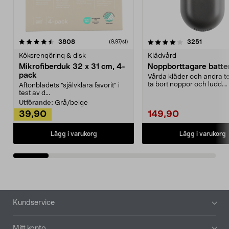
4.0av 5 stjärnor
recensioner
4.5av 5 stjärnor
recensio
3808
3251
(9,97/st)
Köksrengöring & disk
Klädvård
Mikrofiberduk 32 x 31 cm, 4-
Noppborttagare batter
pack
Vårda kläder och andra tex
ta bort noppor och ludd.
Aftonbladets "självklara favorit” i
Noppborttagaren fräs...
test av d...
Utförande:
Grå/beige
39,90
149,90
Lägg i varukorg
Lägg i varukorg
Sidfot
Kundservice
Mitt konto