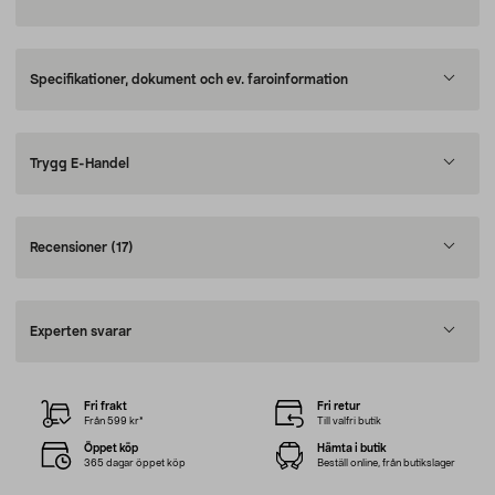
Specifikationer, dokument och ev. faroinformation
Trygg E-Handel
Recensioner
(17)
Experten svarar
Fri frakt
Fri retur
Från 599 kr*
Till valfri butik
Öppet köp
Hämta i butik
365 dagar öppet köp
Beställ online, från butikslager