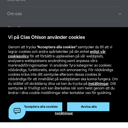
Om oss
Aktuellt
Vi på Clas Ohlson använder cookies
Våra bolag
Genom att trycka
”Acceptera alla cookies”
samtycker du till att vi
lagrar cookies och andra spårtekniker på din enhet
enligt vår
Hitta butik
cookiepolicy
för att förbättra upplevelsen på vår webbplats,
analysera webbplatsens användning samt anpassa våra
marknadsföringsinsatser. Vi använder fyra kategorier av cookies:
nödvändiga, funktionella, analys och annonsering. För nödvändiga
SE
NO
FI
cookies krävs inte ditt samtycke eftersom dessa cookies är
nödvändiga för att innehållet på webbplatsen ska kunna fungera. Om
du istället vill skräddarsy dina val kan du trycka på
inställningar
. Ditt
samtycke är frivilligt och kan återkallas när som helst genom att du
ändrar i dina cookie-inställningar eller kontaktar oss för guidning.
Acceptera alla cookies
Avvisa alla
Köpvillkor
Privacy statement
Klubbvillkor
För företag
Inställningar
Ändra till priser exklusive moms