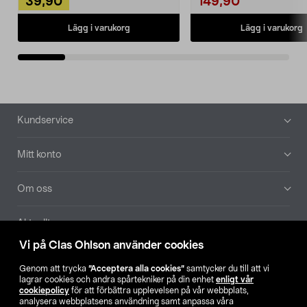
39,90
149,90
Lägg i varukorg
Lägg i varukorg
Sidfot
Kundservice
Mitt konto
Om oss
Aktuellt
Vi på Clas Ohlson använder cookies
Våra bolag
Genom att trycka
”Acceptera alla cookies”
samtycker du till att vi
lagrar cookies och andra spårtekniker på din enhet
enligt vår
Hitta butik
cookiepolicy
för att förbättra upplevelsen på vår webbplats,
analysera webbplatsens användning samt anpassa våra