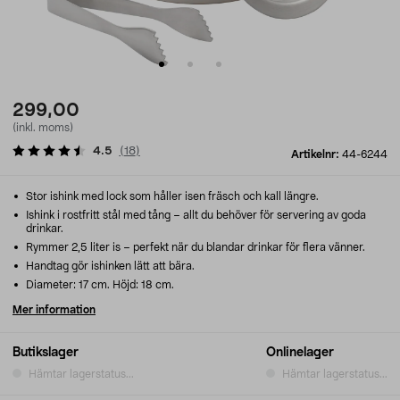
299,00
(inkl. moms)
4.5
(
18
)
Artikelnr:
44-6244
Stor ishink med lock som håller isen fräsch och kall längre.
Ishink i rostfritt stål med tång – allt du behöver för servering av goda
drinkar.
Rymmer 2,5 liter is – perfekt när du blandar drinkar för flera vänner.
Handtag gör ishinken lätt att bära.
Diameter: 17 cm. Höjd: 18 cm.
Mer information
Butikslager
Onlinelager
Hämtar lagerstatus...
Hämtar lagerstatus...