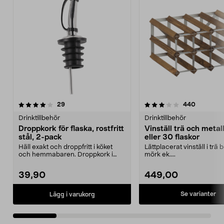
3.5 av 5 stjärnor
recensioner
4.0 av 5 stjärnor
recension
29
440
Drinktillbehör
Drinktillbehör
Droppkork för flaska, rostfritt
Vinställ trä och metall
stål, 2-pack
eller 30 flaskor
Häll exakt och droppfritt i köket
Lättplacerat vinställ i trä 
och hemmabaren. Droppkork i
mörk ek....
rostfritt stål – s...
39,90
449,00
Se varianter
Lägg i varukorg