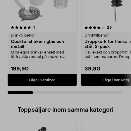
4.0av 5 stjärnor
recensioner
5.0av 5 stjärnor
recensione
1
29
Drinktillbehör
Drinktillbehör
Cocktailshaker i glas och
Droppkork för flaska, r
metall
stål, 2-pack
Mixa egna drinkar enkelt med
Häll exakt och droppfritt i
förtryckta recept på shakern.
och hemmabaren. Droppk
Cocktailshaker i glas...
rostfritt stål – s...
199,90
39,90
Lägg i varukorg
Lägg i varukorg
Toppsäljare inom samma kategori