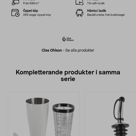
Från 599 kr*
Till valfri butik
Öppet köp
Hämta i butik
365 dagar öppet köp
Beställ online, från butikslager
Clas Ohlson
-
Se alla produkter
Kompletterande produkter i samma
serie