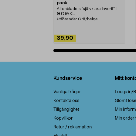
pack
Aftonbladets "självklara favorit” i
test av d...
Utförande:
Grå/beige
39,90
Lägg i varukorg
Sidfot
Kundservice
Mitt kont
Vanliga frågor
Logga in/R
Kontakta oss
Glömt lös
Tillgänglighet
Min inform
Köpvillkor
Min orderh
Retur / reklamation
Elavfall