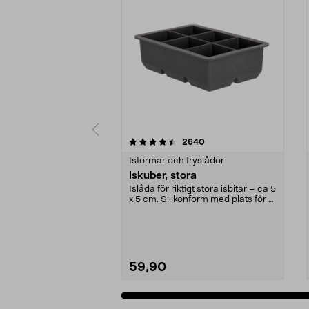
5av 5 stjärnor
4.5av 5 stjärnor
recensioner
2640
Isformar och fryslådor
Iskuber, stora
Islåda för riktigt stora isbitar – ca 5
x 5 cm. Silikonform med plats för 6
stor...
59,90