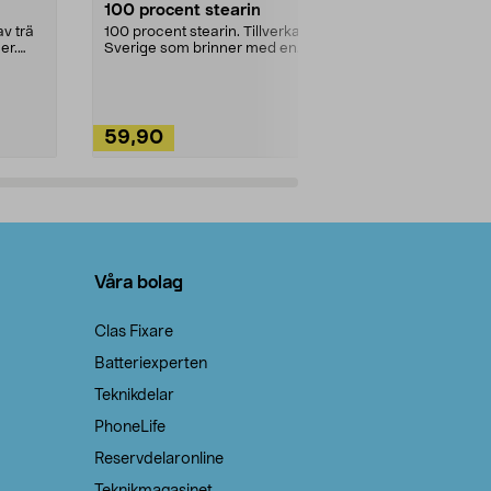
100 procent stearin
Ett allsidigt 
städning och 
v trä
100 procent stearin. Tillverkade i
ute. Städa med
er.
Sverige som brinner med en
vacker och sotfri ...
59,90
49,90
Lägg i varukorg
Lägg
Våra bolag
Clas Fixare
Batteriexperten
Teknikdelar
PhoneLife
Reservdelaronline
Teknikmagasinet