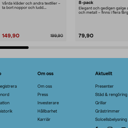
8-pack
Vårda kläder och andra textilier –
ta bort noppor och ludd.
Elegant och gedigen galge a
Noppborttagaren fräs...
och metall – finns i flera färg
Galge med sv...
149,90
79,90
199,90
Lägg i varukorg
Lägg i varukorg
o
Om oss
Aktuellt
egistrera
Om oss
Presenter
enord
Press
Städ & rengöring
ation
Investerare
Grillar
istorik
Hållbarhet
Grästrimmer
Karriär
Solcellsbelysning