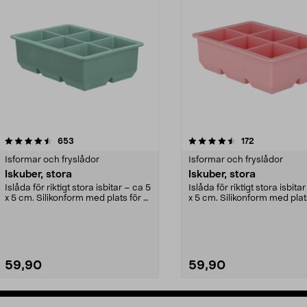
4.5av 5 stjärnor
recensioner
recensioner
653
172
0.0 av 5 stjärnor
Isformar och fryslådor
Isformar och fryslådor
Iskuber, stora
Iskuber, stora
Islåda för riktigt stora isbitar – ca 5
Islåda för riktigt stora isbita
x 5 cm. Silikonform med plats för 6
x 5 cm. Silikonform med plat
stor...
stor...
59,90
59,90