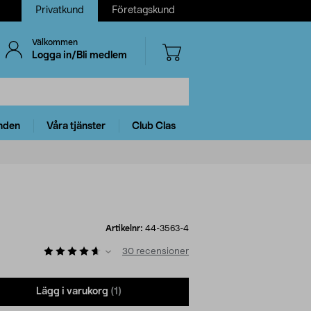
Privatkund
Företagskund
Välkommen
Logga in/Bli medlem
nden
Våra tjänster
Club Clas
Artikelnr:
44-3563-4
30
recensioner
Lägg i varukorg
(1)