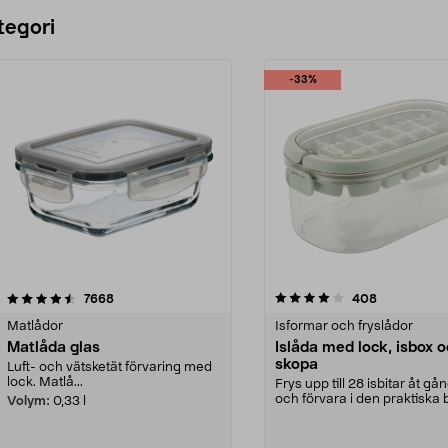
Lägg i varukorg
Lägg i varukorg
tegori
-33%
4.0 av 5 stjärnor
recensioner
4.5 av 5 stjärnor
recensioner
7668
408
Matlådor
Isformar och fryslådor
Matlåda glas
Islåda med lock, isbox 
skopa
Luft- och vätsketät förvaring med
lock. Matlå...
Frys upp till 28 isbitar åt gå
och förvara i den praktiska 
Volym:
0,33 l
Islåda med...