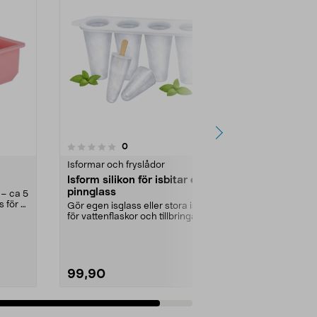
recensioner
0
Isformar och fryslådor
Isform silikon för isbitar eller
pinnglass
r – ca 5
s för 6
Gör egen isglass eller stora isbitar
för vattenflaskor och tillbringare.
Isform ...
99,90