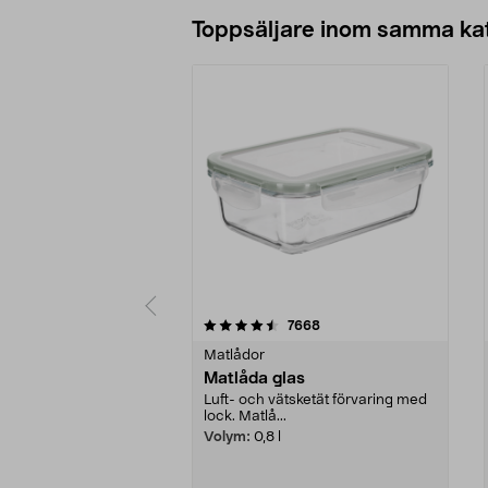
Lägg i varukorg
Toppsäljare inom samma ka
5 av 5 stjärnor
4.5 av 5 stjärnor
recensioner
7668
Matlådor
Matlåda glas
Luft- och vätsketät förvaring med
lock. Matlå...
Volym:
0,8 l