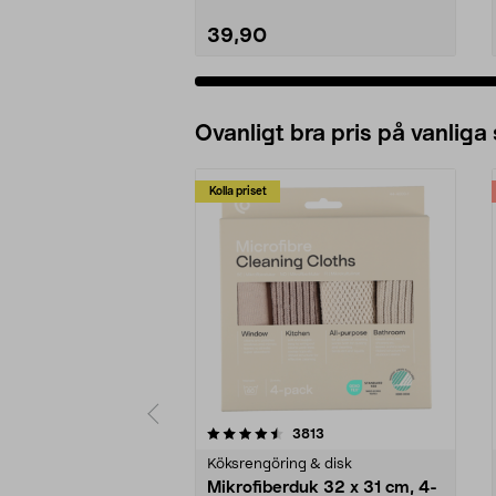
39,90
Ovanligt bra pris på vanliga
Kolla priset
5av 5 stjärnor
4.0av 5 stjärnor
recensioner
3813
Köksrengöring & disk
Mikrofiberduk 32 x 31 cm, 4-