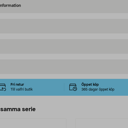
information
Fri retur
Öppet köp
Till valfri butik
365 dagar öppet köp
 samma serie