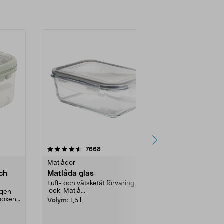
Lägg i varukorg
4.5 av 5 stjärnor
recensioner
4.5
7668
1
Matlådor
Matlådor
och
Matlåda glas
Matlåda gla
Luft- och vätsketät förvaring med
Luft- och vät
lock. Matlå...
lock. Matlåda 
ngen
frys och ugn..
boxen.
Volym:
1,5 l