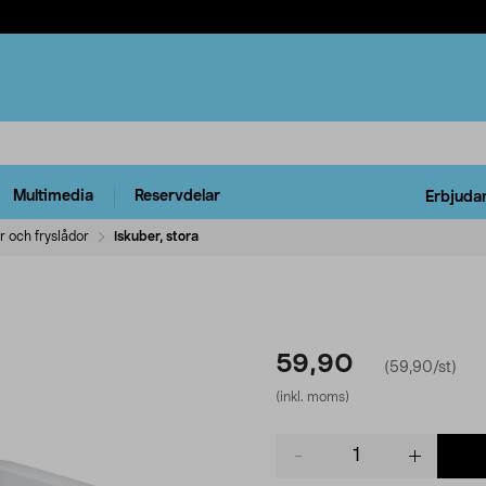
Multimedia
Reservdelar
Erbjuda
r och fryslådor
Iskuber, stora
59,90
(59,90/st)
(inkl. moms)
Product
quantity