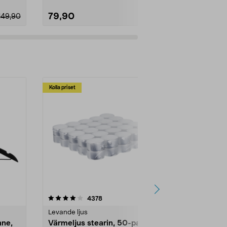
79,90
49,90
149,90
Kolla priset
Multibuy
4.5av 5 stjärnor
recensioner
4.5
4378
2
Levande ljus
Rengöringsm
nne,
Värmeljus stearin, 50-pack,
Bikarbonat