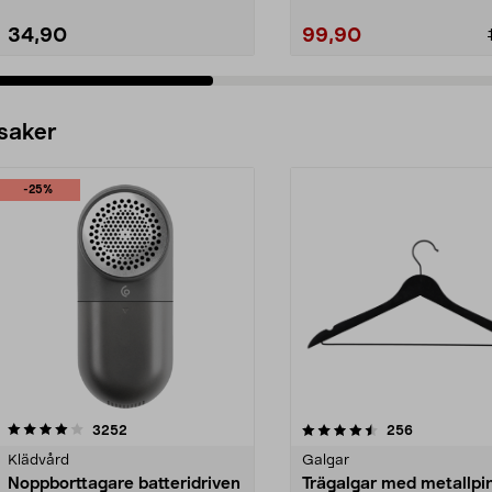
34,90
99,90
 saker
-25%
4.5av 5 stjärnor
recensioner
4.0av 5 stjärnor
recensioner
3252
256
Klädvård
Galgar
Noppborttagare batteridriven
Trägalgar med metallpi