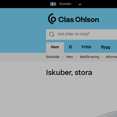
Select
Sweden
market
Hem
El
Fritid
Bygg
Startsida
Hem
Matförvaring
Isforma
Iskuber, stora