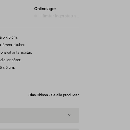
Onlinelager
Hämtar lagerstatus...
ca 5 x 5 cm.
a jämna iskuber.
 önskat antal isbitar.
d eller såser.
,5 x 5 cm.
Clas Ohlson
-
Se alla produkter