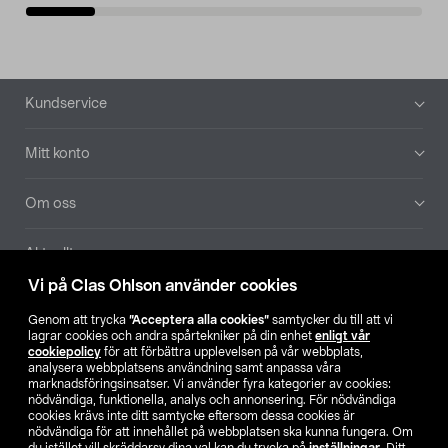
Sidfot
Kundservice
Mitt konto
Om oss
Aktuellt
Vi på Clas Ohlson använder cookies
Våra bolag
Genom att trycka
”Acceptera alla cookies”
samtycker du till att vi
lagrar cookies och andra spårtekniker på din enhet
enligt vår
Hitta butik
cookiepolicy
för att förbättra upplevelsen på vår webbplats,
analysera webbplatsens användning samt anpassa våra
marknadsföringsinsatser. Vi använder fyra kategorier av cookies:
nödvändiga, funktionella, analys och annonsering. För nödvändiga
SE
NO
FI
cookies krävs inte ditt samtycke eftersom dessa cookies är
nödvändiga för att innehållet på webbplatsen ska kunna fungera. Om