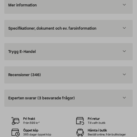
Mer information
Specifikationer, dokument och ev. faroinformation
Trygg E-Handel
Recensioner
(346)
Experten svarar
(3 besvarade frågor)
Fri frakt
Fri retur
Från 599 kr*
Till valfri butik
Öppet köp
Hämta i butik
365 dagar öppet köp
Beställ online, från butikslager