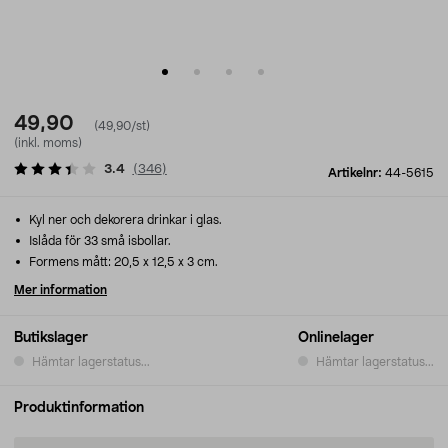
49,90
(49,90/st)
(inkl. moms)
3.4
(
346
)
Artikelnr:
44-5615
Kyl ner och dekorera drinkar i glas.
Islåda för 33 små isbollar.
Formens mått: 20,5 x 12,5 x 3 cm.
Mer information
Butikslager
Onlinelager
Hämtar lagerstatus...
Hämtar lagerstatus...
Produktinformation