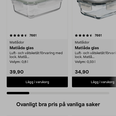
4.5 av 5 stjärnor
recensioner
4.0 av 5 stjärnor
recension
7661
7661
Matlådor
Matlådor
Matlåda glas
Matlåda glas
Luft- och vätsketät förvaring med
Luft- och vätsketät förva
lock. Matlå...
lock. Matlå...
Volym:
0,8 l
Volym:
0,33 l
39,90
34,90
Lägg i varukorg
Lägg i varukorg
Ovanligt bra pris på vanliga saker