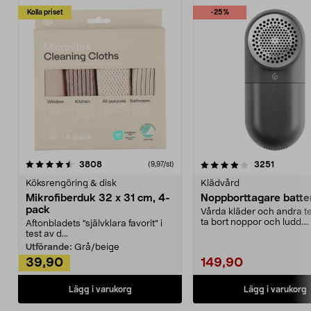
Kolla priset
-25%
4.0av 5 stjärnor
recensioner
4.5av 5 stjärnor
recensio
3808
3251
(9,97/st)
Köksrengöring & disk
Klädvård
Mikrofiberduk 32 x 31 cm, 4-
Noppborttagare batter
pack
Vårda kläder och andra tex
ta bort noppor och ludd.
Aftonbladets "självklara favorit” i
Noppborttagaren fräs...
test av d...
Utförande:
Grå/beige
39,90
149,90
Lägg i varukorg
Lägg i varukorg