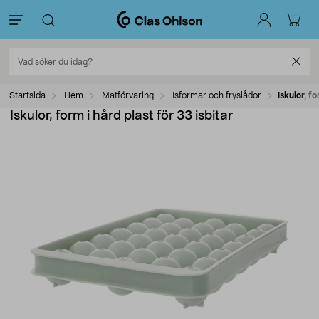
Startsida
Hem
Matförvaring
Isformar och fryslådor
Iskulor, f
Iskulor, form i hård plast för 33 isbitar