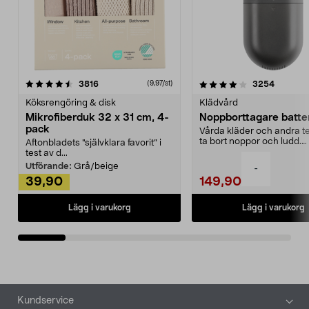
4.0av 5 stjärnor
recensioner
4.5av 5 stjärnor
recensio
3816
3254
(9,97/st)
Köksrengöring & disk
Klädvård
Mikrofiberduk 32 x 31 cm, 4-
Noppborttagare batter
pack
Vårda kläder och andra tex
ta bort noppor och ludd.
Aftonbladets "självklara favorit” i
Noppborttagaren fräs...
test av d...
Utförande:
Grå/beige
-
39,90
149,90
Lägg i varukorg
Lägg i varukorg
Sidfot
Kundservice