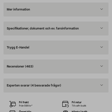
Mer information
Specifikationer, dokument och ev. faroinformation
Trygg E-Handel
Recensioner
(463)
Experten svarar
(4 besvarade frågor)
Fri frakt
Fri retur
Från 599 kr*
Till valfri butik
Öppet köp
Hämta i butik