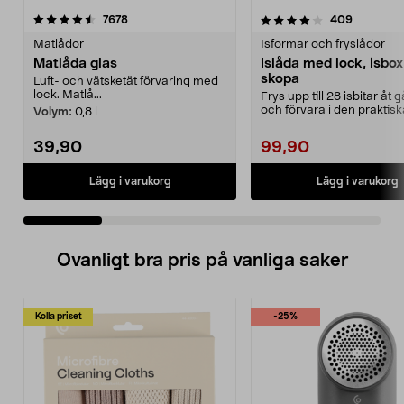
4.0 av 5 stjärnor
recensioner
4.5 av 5 stjärnor
recension
7678
409
Matlådor
Isformar och fryslådor
Matlåda glas
Islåda med lock, isbo
skopa
Luft- och vätsketät förvaring med
lock. Matlå...
Frys upp till 28 isbitar åt
och förvara i den praktis
Volym:
0,8 l
Islåda med...
39,90
99,90
Lägg i varukorg
Lägg i varukorg
Ovanligt bra pris på vanliga saker
Kolla priset
-25%