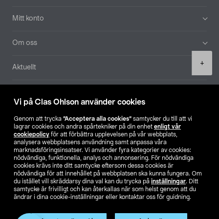
Mitt konto
Om oss
Product
+
Aktuellt
quantity
Våra bolag
Vi på Clas Ohlson använder cookies
Hitta butik
Genom att trycka
”Acceptera alla cookies”
samtycker du till att vi
lagrar cookies och andra spårtekniker på din enhet
enligt vår
cookiepolicy
för att förbättra upplevelsen på vår webbplats,
SE
NO
FI
analysera webbplatsens användning samt anpassa våra
marknadsföringsinsatser. Vi använder fyra kategorier av cookies:
nödvändiga, funktionella, analys och annonsering. För nödvändiga
cookies krävs inte ditt samtycke eftersom dessa cookies är
nödvändiga för att innehållet på webbplatsen ska kunna fungera. Om
du istället vill skräddarsy dina val kan du trycka på
inställningar
. Ditt
samtycke är frivilligt och kan återkallas när som helst genom att du
ändrar i dina cookie-inställningar eller kontaktar oss för guidning.
Köpvillkor
Privacy statement
Klubbvillkor
För företag
Ändra till priser exklusive moms