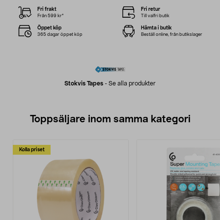
Fri frakt
Fri retur
Från 599 kr*
Till valfri butik
Öppet köp
Hämta i butik
365 dagar öppet köp
Beställ online, från butikslager
Stokvis Tapes
-
Se alla produkter
Toppsäljare inom samma kategori
Kolla priset