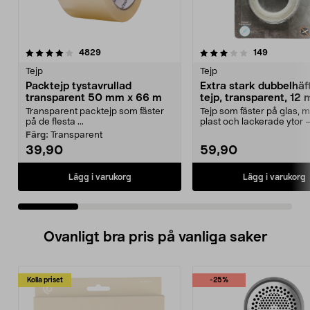
3.5 av 5 stjärnor
recensioner
4.5 av 5 stjärnor
recensione
4829
149
Tejp
Tejp
Packtejp tystavrullad
Extra stark dubbelhä
transparent 50 mm x 66 m
tejp, transparent, 12
2,5 m
Transparent packtejp som fäster
Tejp som fäster på glas, me
på de flesta ...
plast och lackerade ytor 
och ute. Extra ...
Färg:
Transparent
39,90
59,90
Lägg i varukorg
Lägg i varukorg
Ovanligt bra pris på vanliga saker
Kolla priset
-25%