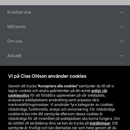
Sidfot
Kundservice
Mitt konto
Om oss
Aktuellt
Våra bolag
Vi på Clas Ohlson använder cookies
Hitta butik
Genom att trycka
”Acceptera alla cookies”
samtycker du till att vi
lagrar cookies och andra spårtekniker på din enhet
enligt vår
cookiepolicy
för att förbättra upplevelsen på vår webbplats,
SE
NO
FI
analysera webbplatsens användning samt anpassa våra
marknadsföringsinsatser. Vi använder fyra kategorier av cookies:
nödvändiga, funktionella, analys och annonsering. För nödvändiga
cookies krävs inte ditt samtycke eftersom dessa cookies är
nödvändiga för att innehållet på webbplatsen ska kunna fungera. Om
du istället vill skräddarsy dina val kan du trycka på
inställningar
. Ditt
samtycke är frivilligt och kan återkallas när som helst genom att du