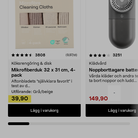
4.0av 5 stjärnor
recensioner
4.5av 5 stjärnor
recensio
3808
3251
(9,97/st)
Köksrengöring & disk
Klädvård
Mikrofiberduk 32 x 31 cm, 4-
Noppborttagare batter
pack
Vårda kläder och andra tex
ta bort noppor och ludd.
Aftonbladets "självklara favorit” i
Noppborttagaren fräs...
test av d...
Utförande:
Grå/beige
-
39,90
149,90
Lägg i varukorg
Lägg i varukorg