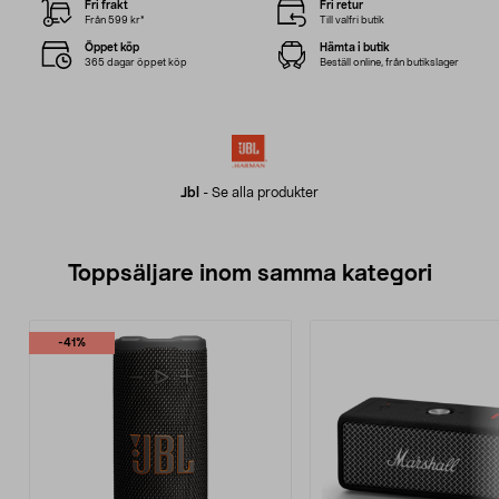
Fri frakt
Fri retur
Från 599 kr*
Till valfri butik
Öppet köp
Hämta i butik
365 dagar öppet köp
Beställ online, från butikslager
Jbl
-
Se alla produkter
Toppsäljare inom samma kategori
-41%