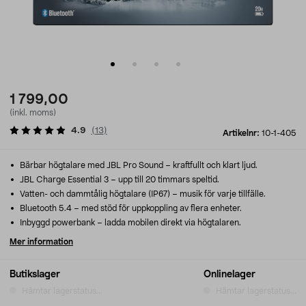
1 799,00
(inkl. moms)
4.9
(
13
)
Artikelnr:
10-1-405
Bärbar högtalare med JBL Pro Sound – kraftfullt och klart ljud.
JBL Charge Essential 3 – upp till 20 timmars speltid.
Vatten- och dammtålig högtalare (IP67) – musik för varje tillfälle.
Bluetooth 5.4 – med stöd för uppkoppling av flera enheter.
Inbyggd powerbank – ladda mobilen direkt via högtalaren.
Mer information
Butikslager
Onlinelager
Hämtar lagerstatus...
Hämtar lagerstatus...