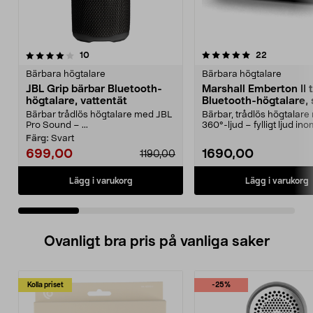
5.0 av 5 stjärnor
recensioner
4.0 av 5 stjärnor
recensione
10
22
Bärbara högtalare
Bärbara högtalare
JBL Grip bärbar Bluetooth-
Marshall Emberton II 
högtalare, vattentät
Bluetooth-högtalare, 
Bärbar trådlös högtalare med JBL
Bärbar, trådlös högtalar
Pro Sound – ...
360°-ljud – fylligt ljud in
och utomhus. Mars...
Färg:
Svart
699,00
1690,00
1190,00
Lägg i varukorg
Lägg i varukorg
Ovanligt bra pris på vanliga saker
Kolla priset
-25%