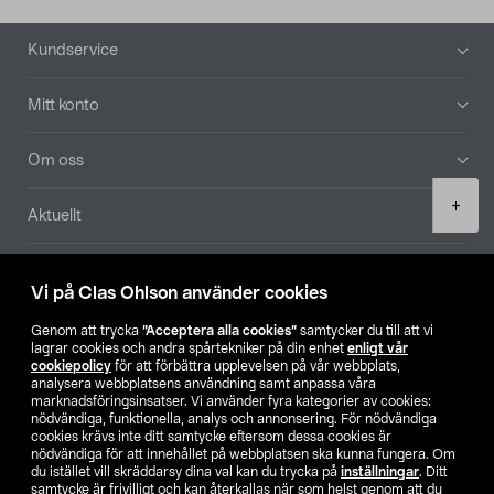
Sidfot
Kundservice
Mitt konto
Om oss
Product
+
Aktuellt
quantity
Våra bolag
Vi på Clas Ohlson använder cookies
Hitta butik
Genom att trycka
”Acceptera alla cookies”
samtycker du till att vi
lagrar cookies och andra spårtekniker på din enhet
enligt vår
cookiepolicy
för att förbättra upplevelsen på vår webbplats,
SE
NO
FI
analysera webbplatsens användning samt anpassa våra
marknadsföringsinsatser. Vi använder fyra kategorier av cookies:
nödvändiga, funktionella, analys och annonsering. För nödvändiga
cookies krävs inte ditt samtycke eftersom dessa cookies är
nödvändiga för att innehållet på webbplatsen ska kunna fungera. Om
du istället vill skräddarsy dina val kan du trycka på
inställningar
. Ditt
samtycke är frivilligt och kan återkallas när som helst genom att du