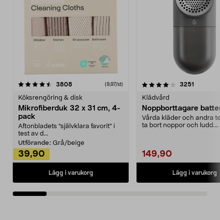
4.0av 5 stjärnor
recensioner
4.5av 5 stjärnor
recensio
3808
3251
(9,97/st)
Köksrengöring & disk
Klädvård
Mikrofiberduk 32 x 31 cm, 4-
Noppborttagare batter
pack
Vårda kläder och andra tex
ta bort noppor och ludd.
Aftonbladets "självklara favorit” i
Noppborttagaren fräs...
test av d...
Utförande:
Grå/beige
39,90
149,90
Lägg i varukorg
Lägg i varukorg