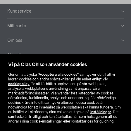
Sidfot
Kundservice
Mitt konto
Om oss
Aktuellt
Vi på Clas Ohlson använder cookies
Våra bolag
Genom att trycka
”Acceptera alla cookies”
samtycker du till att vi
lagrar cookies och andra spårtekniker på din enhet
enligt vår
Hitta butik
cookiepolicy
för att förbättra upplevelsen på vår webbplats,
analysera webbplatsens användning samt anpassa våra
marknadsföringsinsatser. Vi använder fyra kategorier av cookies:
nödvändiga, funktionella, analys och annonsering. För nödvändiga
SE
NO
FI
cookies krävs inte ditt samtycke eftersom dessa cookies är
nödvändiga för att innehållet på webbplatsen ska kunna fungera. Om
du istället vill skräddarsy dina val kan du trycka på
inställningar
. Ditt
samtycke är frivilligt och kan återkallas när som helst genom att du
ändrar i dina cookie-inställningar eller kontaktar oss för guidning.