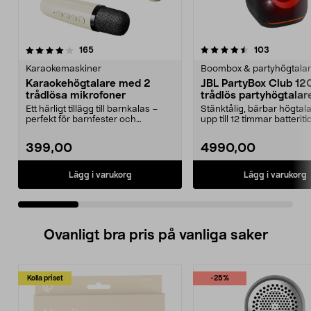
4.5 av 5 stjärnor
recensioner
4.0 av 5 stjärnor
recension
165
103
Karaokemaskiner
Boombox & partyhögtala
Karaokehögtalare med 2
JBL PartyBox Club 12
trådlösa mikrofoner
trådlös partyhögtalar
Ett härligt tillägg till barnkalas –
Stänktålig, bärbar högta
perfekt för barnfester och
upp till 12 timmar batteritid
familjekvällar. ...
PartyBox Club 12...
399,00
4990,00
Lägg i varukorg
Lägg i varukorg
Ovanligt bra pris på vanliga saker
Kolla priset
-25%