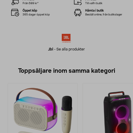
Från 599 kr*
Till valfri butik
Öppet köp
Hämta i butik
365 dagar öppet köp
Beställ online, från butikslager
Jbl
-
Se alla produkter
Toppsäljare inom samma kategori