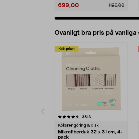
699,00
1190,00
Ovanligt bra pris på vanliga
Kolla priset
5av 5 stjärnor
4.0av 5 stjärnor
recensioner
3813
Köksrengöring & disk
Mikrofiberduk 32 x 31 cm, 4-
pack