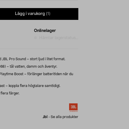
Lägg i varukorg
(1)
Onlinelager
Hämtar lagerstatus...
BL Pro Sound – stort ljud i litet format.
68) – tål vatten, damm och äventyr.
Playtime Boost – förlänger batteritiden när du
t – koppla flera högtalare samtidigt.
 flera färger.
Jbl
-
Se alla produkter