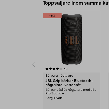
Toppsäljare inom samma ka
-41%
0 av 5 stjärnor
5.0 av 5 stjärnor
recensioner
10
Bärbara högtalare
JBL Grip bärbar Bluetooth-
högtalare, vattentät
Bärbar trådlös högtalare med JBL
Pro Sound – ...
Färg:
Svart