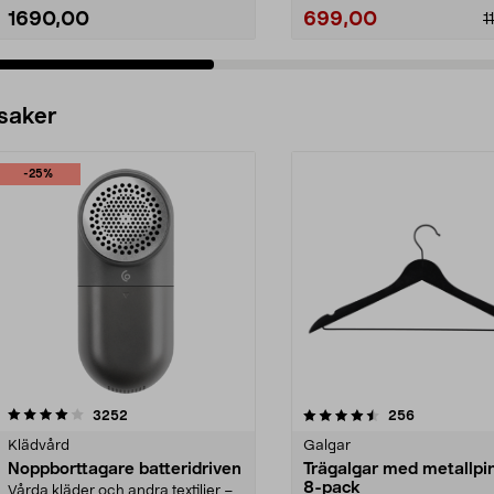
1690,00
699,00
1
 saker
-25%
4.5av 5 stjärnor
recensioner
4.0av 5 stjärnor
recensioner
3252
256
Klädvård
Galgar
Noppborttagare batteridriven
Trägalgar med metallpi
8-pack
Vårda kläder och andra textilier –