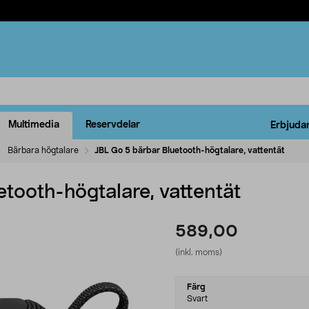
Multimedia
Reservdelar
Erbjuda
Bärbara högtalare
JBL Go 5 bärbar Bluetooth-högtalare, vattentät
tooth-högtalare, vattentät
589,00
(inkl. moms)
Select
Färg
variant
Svart