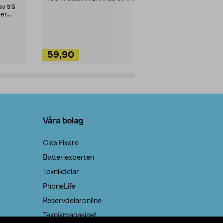
städning och 
v trä
ute. Städa med
er.
59,90
49,90
Lägg i varukorg
Lägg
Våra bolag
Clas Fixare
Batteriexperten
Teknikdelar
PhoneLife
Reservdelaronline
Teknikmagasinet