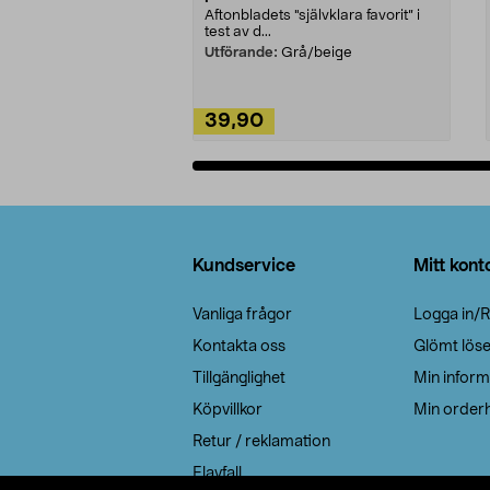
Aftonbladets "självklara favorit” i
test av d...
Utförande:
Grå/beige
39,90
Lägg i varukorg
Sidfot
Kundservice
Mitt kont
Vanliga frågor
Logga in/R
Kontakta oss
Glömt lös
Tillgänglighet
Min inform
Köpvillkor
Min orderh
Retur / reklamation
Elavfall