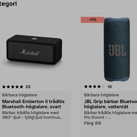
tegori
-41%
4.0 av 5 stjärnor
recensioner
4.0 av 5 stjärnor
recensioner
22
10
Bärbara högtalare
Bärbara högtalare
Marshall Emberton II trådlös
JBL Grip bärbar Bluetoo
Bluetooth-högtalare, svart
högtalare, vattentät
Bärbar, trådlös högtalare med
Bärbar trådlös högtalare m
360°-ljud – fylligt ljud inomhus
Pro Sound – ...
och utomhus. Mars...
Färg:
Blå