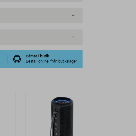
Hämta i butik
Beställ online, från butikslager
-41%