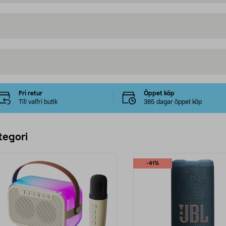
Fri retur
Öppet köp
Till valfri butik
365 dagar öppet köp
tegori
-41%