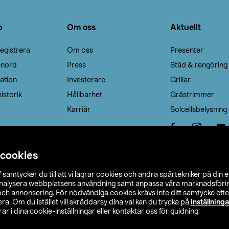
o
Om oss
Aktuellt
egistrera
Om oss
Presenter
enord
Press
Städ & rengöring
ation
Investerare
Grillar
istorik
Hållbarhet
Grästrimmer
Karriär
Solcellsbelysning
 cookies
”
samtycker du till att vi lagrar cookies och andra spårtekniker på din 
analysera webbplatsens användning samt anpassa våra marknadsförings
 och annonsering. För nödvändiga cookies krävs inte ditt samtycke ef
a. Om du istället vill skräddarsy dina val kan du trycka på
inställninga
r i dina cookie-inställningar eller kontaktar oss för guidning.
s Ohlson
Köpvillkor
Privacy statement
Klubbvillkor
H