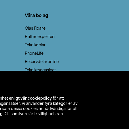
Våra bolag
Clas Fixare
Batteriexperten
Teknikdelar
PhoneLife
Reservdelaronline
Teknikmagasinet
enhet
enligt vår cookiepolicy
för att
insatser. Vi använder fyra kategorier av
tersom dessa cookies är nödvändiga för att
r
. Ditt samtycke är frivilligt och kan
itta butik