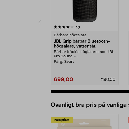
0 av 5 stjärnor
4.0 av 5 stjärnor
recensioner
10
Bärbara högtalare
JBL Grip bärbar Bluetooth-
högtalare, vattentät
Bärbar trådlös högtalare med JBL
Pro Sound – ...
Färg:
Svart
699,00
1190,00
Ovanligt bra pris på vanliga
Kolla priset