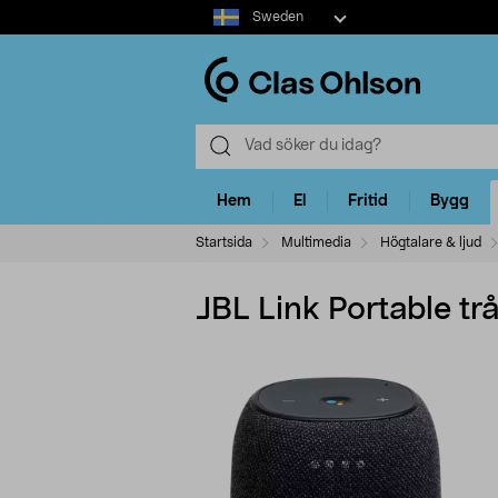
Select
Sweden
market
Hem
El
Fritid
Bygg
Startsida
Multimedia
Högtalare & ljud
JBL Link Portable tr