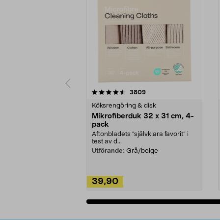
5av 5 stjärnor
4.0av 5 stjärnor
recensioner
3809
Köksrengöring & disk
Mikrofiberduk 32 x 31 cm, 4-
pack
Aftonbladets "självklara favorit” i
test av d...
Utförande:
Grå/beige
39,90
Lägg i varukorg