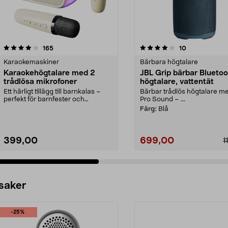
4.0 av 5 stjärnor
recensioner
4.0 av 5 stjärnor
recensioner
165
10
Karaokemaskiner
Bärbara högtalare
Karaokehögtalare med 2
JBL Grip bärbar Bluetoo
trådlösa mikrofoner
högtalare, vattentät
Ett härligt tillägg till barnkalas –
Bärbar trådlös högtalare m
perfekt för barnfester och
Pro Sound – ...
familjekvällar. ...
Färg:
Blå
399,00
699,00
1
 saker
-25%