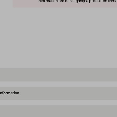
Information om den utgångna produkten finns l
information