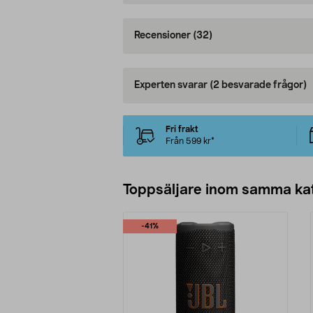
Recensioner
(32)
Experten svarar
(2 besvarade frågor)
Fri frakt
Från 599 kr*
Toppsäljare inom samma ka
-41%