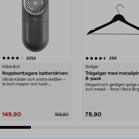
4.5av 5 stjärnor
recensioner
4.0av 5 stjärnor
recensioner
3252
256
Klädvård
Galgar
Noppborttagare batteridriven
Trägalgar med metallpi
8-pack
Vårda kläder och andra textilier –
ta bort noppor och ludd.
Elegant och gedigen galge a
Noppborttagaren fräs...
och metall – finns i flera färg
Galge med sv...
149,90
79,90
199,90
Lägg i varukorg
Lägg i varukorg