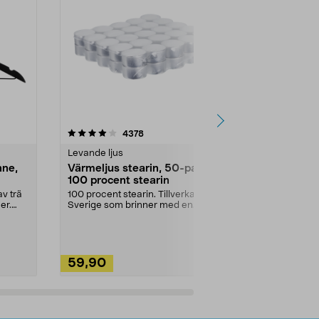
4.5av 5 stjärnor
recensioner
4.5
4378
2
Levande ljus
Rengöringsm
nne,
Värmeljus stearin, 50-pack,
Bikarbonat
100 procent stearin
Ett allsidigt 
städning och 
v trä
100 procent stearin. Tillverkade i
ute. Städa med
er.
Sverige som brinner med en
vacker och sotfri ...
59,90
49,90
Lägg i varukorg
Lägg