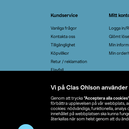
Sidfot
Kundservice
Mitt kont
Vanliga frågor
Logga in/R
Kontakta oss
Glömt lös
Tillgänglighet
Min inform
Köpvillkor
Min orderh
Retur / reklamation
Elavfall
Cookie policy
Leveransalternativ
Vi på Clas Ohlson använder
Genom att trycka
”Acceptera alla cookies
förbättra upplevelsen på vår webbplats, 
cookies: nödvändiga, funktionella, analys
innehållet på webbplatsen ska kunna funger
återkallas när som helst genom att du ändra
© 2026 Cla