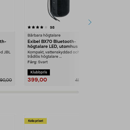
4.0 av 5 stjärnor
recensioner
5.0
98
1
Bärbara högtalare
Bärbara högt
th-
Exibel BX70 Bluetooth-
JBL Grip bä
högtalare LED, utomhus
högtalare, 
ed JBL
Kompakt, vattenskyddad och
Bärbar trådlö
trådlös högtalare ...
Pro Sound – ..
Färg:
Svart
Färg:
Röd
Klubbpris
399,00
699,00
190,00
499,00
Kolla priset
Multibuy