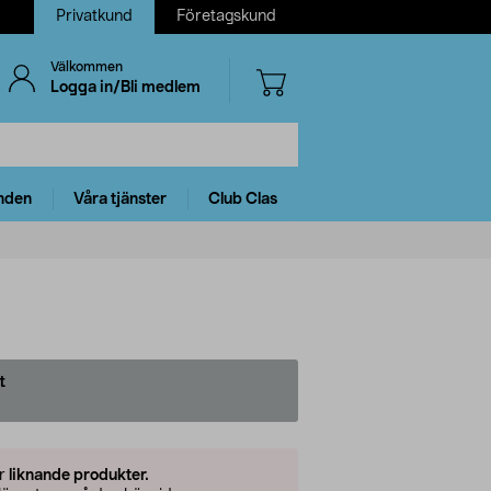
Privatkund
Företagskund
Välkommen
Logga in/Bli medlem
nden
Våra tjänster
Club Clas
t
er
liknande produkter.