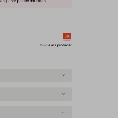
ängst ner på den här sidan.
Jbl
-
Se alla produkter