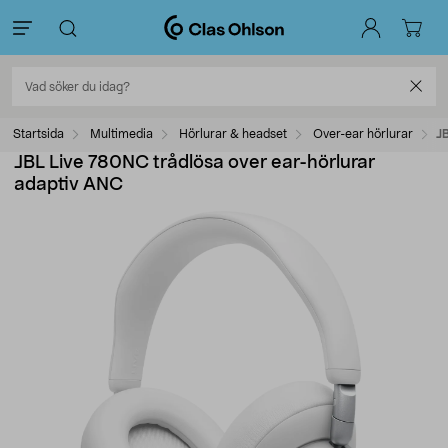
Startsida
Multimedia
Hörlurar & headset
Over-ear hörlurar
J
JBL Live 780NC trådlösa over ear-hörlurar
adaptiv ANC