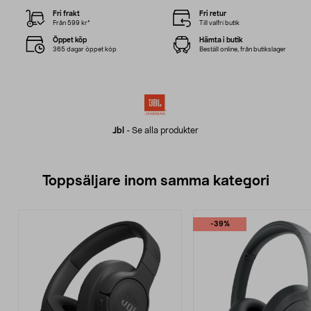
Fri frakt
Fri retur
Från 599 kr*
Till valfri butik
Öppet köp
Hämta i butik
365 dagar öppet köp
Beställ online, från butikslager
Jbl
-
Se alla produkter
Toppsäljare inom samma kategori
-39%