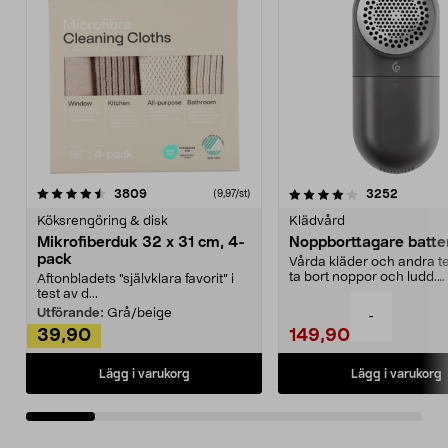
4.0av 5 stjärnor
recensioner
4.5av 5 stjärnor
recensio
3809
3252
(9,97/st)
Köksrengöring & disk
Klädvård
Mikrofiberduk 32 x 31 cm, 4-
Noppborttagare batter
pack
Vårda kläder och andra tex
ta bort noppor och ludd.
Aftonbladets "självklara favorit” i
Noppborttagaren fräs...
test av d...
Utförande:
Grå/beige
-
39,90
149,90
Lägg i varukorg
Lägg i varukorg