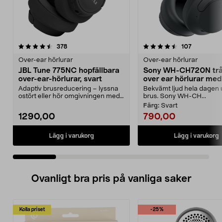
4.5 av 5 stjärnor
recensioner
4.0 av 5 stjärnor
recensione
378
107
Over-ear hörlurar
Over-ear hörlurar
JBL Tune 775NC hopfällbara
Sony WH-CH720N trå
over-ear-hörlurar, svart
over ear hörlurar med
brusreducering
Adaptiv brusreducering – lyssna
Bekvämt ljud hela dagen 
ostört eller hör omgivningen med
brus. Sony WH-CH...
Smart Ambient. ...
Färg:
Svart
1290,00
790,00
Lägg i varukorg
Lägg i varukorg
Ovanligt bra pris på vanliga saker
Kolla priset
-25%