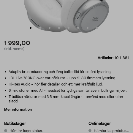
1 999,00
(inkl. moms)
Artikelnr:
10-1-881
Adaptiv brusreducering och lång batteritid för ostörd lyssning.
JBL Live 780NC over ear-hörlurar – upp till 80 timmars lyssning.
Hi-Res Audio – hör fler detaljer och ett mer kraftfullt ljud.
6 mikrofoner med AI – headset för tydliga samtal även i bullriga miljöer.
Trådlösa hörlurar med 3,5 mm-kabel (ingår) – använd med eller utan
sladd.
Mer information
Butikslager
Onlinelager
Hämtar lagerstatus...
Hämtar lagerstatus...