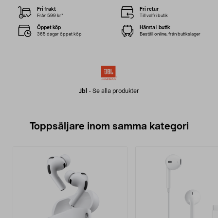
Fri frakt
Fri retur
Från 599 kr*
Till valfri butik
Öppet köp
Hämta i butik
365 dagar öppet köp
Beställ online, från butikslager
Jbl
-
Se alla produkter
Toppsäljare inom samma kategori