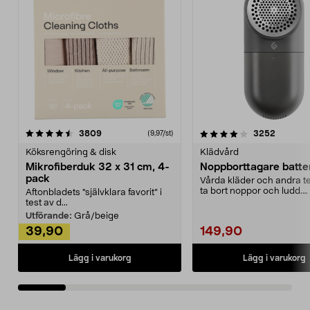
4.0av 5 stjärnor
recensioner
4.5av 5 stjärnor
recensio
3809
3252
(9,97/st)
Köksrengöring & disk
Klädvård
Mikrofiberduk 32 x 31 cm, 4-
Noppborttagare batter
pack
Vårda kläder och andra tex
ta bort noppor och ludd.
Aftonbladets "självklara favorit” i
Noppborttagaren fräs...
test av d...
Utförande:
Grå/beige
39,90
149,90
Lägg i varukorg
Lägg i varukorg