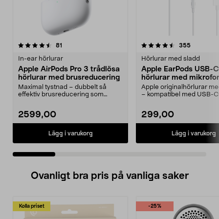
4.5 av 5 stjärnor
recensioner
4.5 av 5 stjärnor
recension
81
355
In-ear hörlurar
Hörlurar med sladd
Apple AirPods Pro 3 trådlösa
Apple EarPods USB-C
hörlurar med brusreducering
hörlurar med mikrofo
Maximal tystnad – dubbelt så
Apple originalhörlurar 
effektiv brusreducering som
– kompatibel med USB-C
föregångaren. Apple Air...
med iOS 10 eller...
2599,00
299,00
Lägg i varukorg
Lägg i varukorg
Ovanligt bra pris på vanliga saker
Kolla priset
-25%