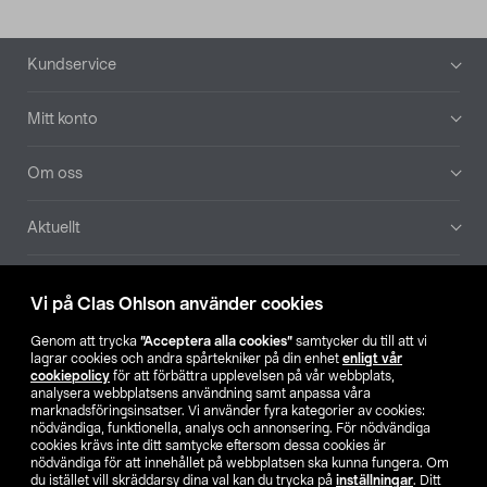
Sidfot
Kundservice
Mitt konto
Om oss
Aktuellt
Våra bolag
Vi på Clas Ohlson använder cookies
Hitta butik
Genom att trycka
”Acceptera alla cookies”
samtycker du till att vi
lagrar cookies och andra spårtekniker på din enhet
enligt vår
cookiepolicy
för att förbättra upplevelsen på vår webbplats,
SE
NO
FI
analysera webbplatsens användning samt anpassa våra
marknadsföringsinsatser. Vi använder fyra kategorier av cookies:
nödvändiga, funktionella, analys och annonsering. För nödvändiga
cookies krävs inte ditt samtycke eftersom dessa cookies är
nödvändiga för att innehållet på webbplatsen ska kunna fungera. Om
du istället vill skräddarsy dina val kan du trycka på
inställningar
. Ditt