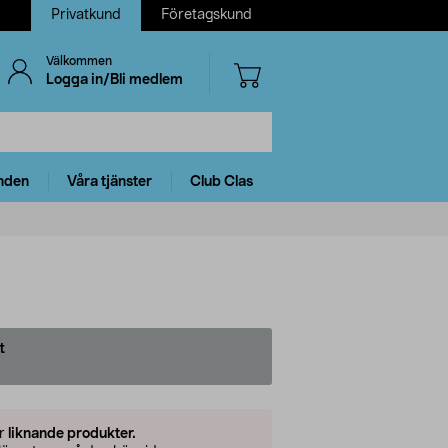
Privatkund
Företagskund
Välkommen
Logga in/Bli medlem
nden
Våra tjänster
Club Clas
t
er
liknande produkter.