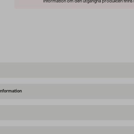
Information om den utgångna produkten finns l
information