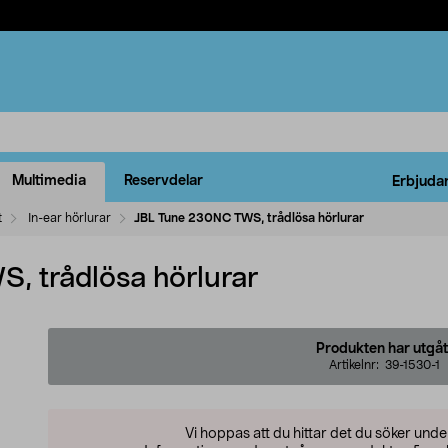
Multimedia
Reservdelar
Erbjuda
t
In-ear hörlurar
JBL Tune 230NC TWS, trådlösa hörlurar
, trådlösa hörlurar
Produkten har utgåt
Artikelnr:
39-1530-1
Vi hoppas att du hittar det du söker und