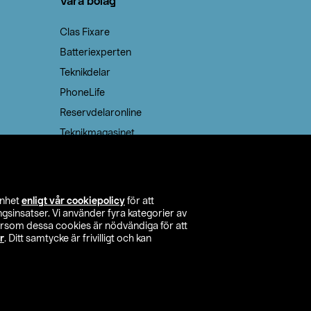
Våra bolag
Clas Fixare
Batteriexperten
Teknikdelar
PhoneLife
Reservdelaronline
Teknikmagasinet
enhet
enligt vår cookiepolicy
för att
insatser. Vi använder fyra kategorier av
tersom dessa cookies är nödvändiga för att
r
. Ditt samtycke är frivilligt och kan
itta butik