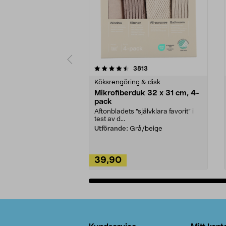
5av 5 stjärnor
4.0av 5 stjärnor
recensioner
3813
Köksrengöring & disk
Mikrofiberduk 32 x 31 cm, 4-
pack
Aftonbladets "självklara favorit” i
test av d...
Utförande:
Grå/beige
39,90
Lägg i varukorg
Sidfot