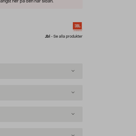
ängst ner på den här sidan.
Jbl
-
Se alla produkter