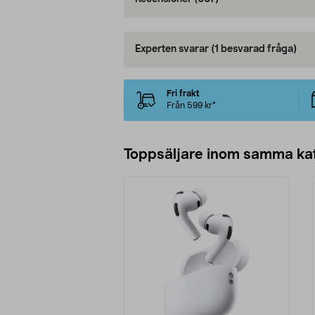
Experten svarar
(1 besvarad fråga)
Fri frakt
Från 599 kr*
Toppsäljare inom samma ka