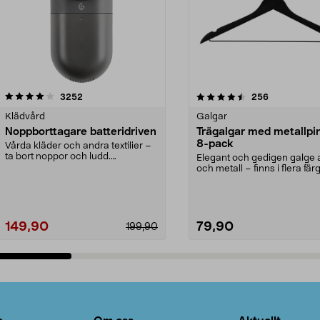
4.5av 5 stjärnor
recensioner
4.0av 5 stjärnor
recensioner
3252
256
Klädvård
Galgar
Noppborttagare batteridriven
Trägalgar med metallpi
8-pack
Vårda kläder och andra textilier –
ta bort noppor och ludd.
Elegant och gedigen galge a
Noppborttagaren fräs...
och metall – finns i flera färg
Galge med sv...
149,90
79,90
199,90
Lägg i varukorg
Lägg i varukorg