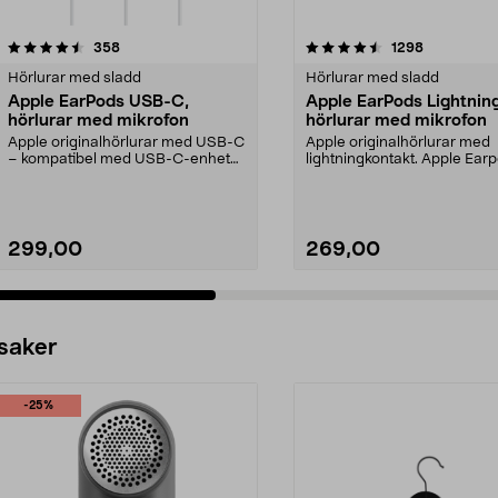
4.5 av 5 stjärnor
recensioner
4.5 av 5 stjärnor
recensioner
358
1298
Hörlurar med sladd
Hörlurar med sladd
Apple EarPods USB-C,
Apple EarPods Lightning
hörlurar med mikrofon
hörlurar med mikrofon
Apple originalhörlurar med USB-C
Apple originalhörlurar med
– kompatibel med USB-C-enheter
lightningkontakt. Apple Ear
med iOS 10 eller...
Lightning – maximerad...
299,00
269,00
 saker
-25%