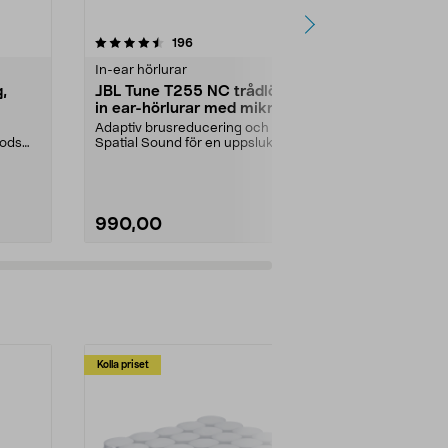
4.0 av 5 stjärnor
recensioner
4.5
196
5
In-ear hörlurar
In-ear hörlur
,
JBL Tune T255 NC trådlösa
Sony WF-C5
in ear-hörlurar med mikrofon,
ear hörlura
svart
Adaptiv brusreducering och
11 timmars ba
pods
Spatial Sound för en uppslukande
ytterligare 11 
ljudupplevelse. JBL ...
Färg:
Svart
990,00
490,00
Kolla priset
Multibuy