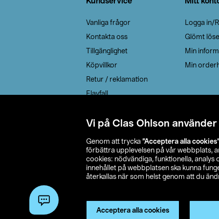
Kundservice
Mitt kont
Vanliga frågor
Logga in/R
Kontakta oss
Glömt lös
Tillgänglighet
Min inform
Köpvillkor
Min orderh
Retur / reklamation
Elavfall
Cookie policy
Leveransalternativ
Vi på Clas Ohlson använder
Genom att trycka
”Acceptera alla cookies
förbättra upplevelsen på vår webbplats, 
cookies: nödvändiga, funktionella, analys
innehållet på webbplatsen ska kunna funger
återkallas när som helst genom att du ändra
© 2026 Cla
Acceptera alla cookies