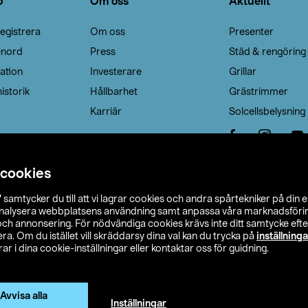
o
Om oss
Aktuellt
egistrera
Om oss
Presenter
enord
Press
Städ & rengöring
ation
Investerare
Grillar
istorik
Hållbarhet
Grästrimmer
Karriär
Solcellsbelysning
 cookies
”
samtycker du till att vi lagrar cookies och andra spårtekniker på din 
analysera webbplatsens användning samt anpassa våra marknadsförings
 och annonsering. För nödvändiga cookies krävs inte ditt samtycke ef
a. Om du istället vill skräddarsy dina val kan du trycka på
inställninga
r i dina cookie-inställningar eller kontaktar oss för guidning.
s Ohlson
Köpvillkor
Privacy statement
Klubbvillkor
H
Ändra till priser exklusive moms
Avvisa alla
Inställningar