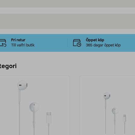
Fri retur
Öppet köp
Till valfri butik
365 dagar öppet köp
tegori