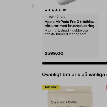
5 av 5 stjärnor
4.5 av 5 stjärnor
recensioner
81
In-ear hörlurar
Apple AirPods Pro 3 trådlösa
hörlurar med brusreducering
Maximal tystnad – dubbelt så
effektiv brusreducering som
föregångaren. Apple Air...
2599,00
Ovanligt bra pris på vanliga
Kolla priset