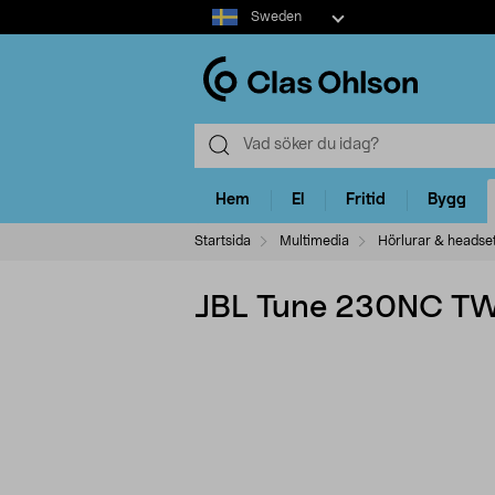
Select
Sweden
market
Hem
El
Fritid
Bygg
Startsida
Multimedia
Hörlurar & headse
JBL Tune 230NC TWS