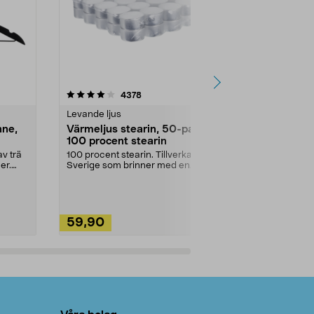
4.5av 5 stjärnor
recensioner
4.5
4378
2
Levande ljus
Rengöringsm
nne,
Värmeljus stearin, 50-pack,
Bikarbonat
100 procent stearin
Ett allsidigt 
städning och 
v trä
100 procent stearin. Tillverkade i
ute. Städa med
er.
Sverige som brinner med en
vacker och sotfri ...
59,90
49,90
Lägg i varukorg
Lägg