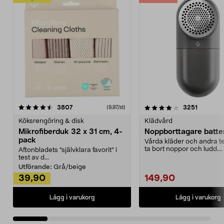
4.0av 5 stjärnor
recensioner
4.5av 5 stjärnor
recensio
3807
3251
(9,97/st)
Köksrengöring & disk
Klädvård
Mikrofiberduk 32 x 31 cm, 4-
Noppborttagare batter
pack
Vårda kläder och andra tex
ta bort noppor och ludd.
Aftonbladets "självklara favorit” i
Noppborttagaren fräs...
test av d...
Utförande:
Grå/beige
39,90
149,90
Lägg i varukorg
Lägg i varukorg