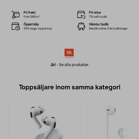
Fri frakt
Fri retur
Från 599 kr*
Till valfri butik
Öppet köp
Hämta i butik
365 dagar öppet köp
Beställ online, från butikslager
Jbl
-
Se alla produkter
Toppsäljare inom samma kategori