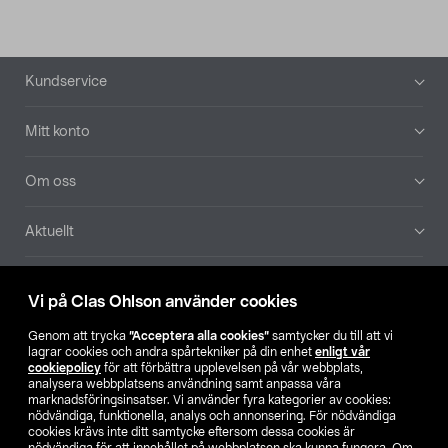
Sidfot
Kundservice
Mitt konto
Om oss
Aktuellt
Våra bolag
Vi på Clas Ohlson använder cookies
Hitta butik
Genom att trycka
”Acceptera alla cookies”
samtycker du till att vi
lagrar cookies och andra spårtekniker på din enhet
enligt vår
cookiepolicy
för att förbättra upplevelsen på vår webbplats,
SE
NO
FI
analysera webbplatsens användning samt anpassa våra
marknadsföringsinsatser. Vi använder fyra kategorier av cookies:
nödvändiga, funktionella, analys och annonsering. För nödvändiga
cookies krävs inte ditt samtycke eftersom dessa cookies är