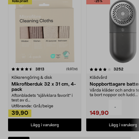
Kolla priset
-25%
4.0av 5 stjärnor
recensioner
4.5av 5 stjärnor
recensio
3813
3252
(9,97/st)
Köksrengöring & disk
Klädvård
Mikrofiberduk 32 x 31 cm, 4-
Noppborttagare batter
pack
Vårda kläder och andra tex
ta bort noppor och ludd.
Aftonbladets "självklara favorit” i
Noppborttagaren fräs...
test av d...
Utförande:
Grå/beige
-
39,90
149,90
Lägg i varukorg
Lägg i varukorg