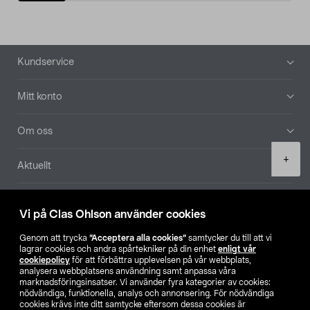
Sidfot
Kundservice
Mitt konto
Om oss
Product
+
Aktuellt
quantity
Våra bolag
Vi på Clas Ohlson använder cookies
Hitta butik
Genom att trycka
”Acceptera alla cookies”
samtycker du till att vi
lagrar cookies och andra spårtekniker på din enhet
enligt vår
cookiepolicy
för att förbättra upplevelsen på vår webbplats,
SE
NO
FI
analysera webbplatsens användning samt anpassa våra
marknadsföringsinsatser. Vi använder fyra kategorier av cookies:
nödvändiga, funktionella, analys och annonsering. För nödvändiga
cookies krävs inte ditt samtycke eftersom dessa cookies är