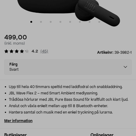
499,00
(inkl. moms)
4.2
(
45
)
Artikelnr:
39-3982-1
Select
Färg
variant
Svart
Upp till hela 40 timmars speltid med laddfodral och snabbladdning.
JBL Wave Flex 2 – med Smart Ambient medlyssning.
Trådlösa hörlurar med JBL Pure Bass Sound för kraftfullt och klart ljud.
Anslut och växla enkelt mellan upp till 8 Bluetooth-enheter.
Hantera samtal och musik med en enkel tryckning på lurarna.
Mer information
Butikslager
Onlinelager