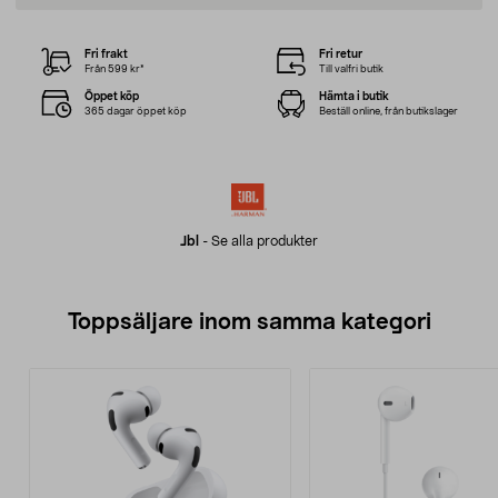
Fri frakt
Fri retur
Från 599 kr*
Till valfri butik
Öppet köp
Hämta i butik
365 dagar öppet köp
Beställ online, från butikslager
Jbl
-
Se alla produkter
Toppsäljare inom samma kategori