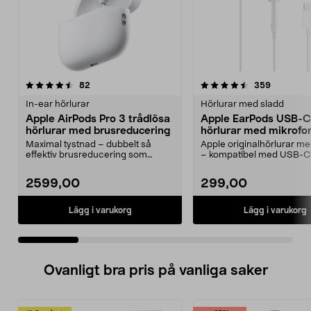
4.5 av 5 stjärnor
recensioner
4.5 av 5 stjärnor
recension
82
359
In-ear hörlurar
Hörlurar med sladd
Apple AirPods Pro 3 trådlösa
Apple EarPods USB-C
hörlurar med brusreducering
hörlurar med mikrofo
Maximal tystnad – dubbelt så
Apple originalhörlurar 
effektiv brusreducering som
– kompatibel med USB-C
föregångaren. Apple Air...
med iOS 10 eller...
2599,00
299,00
Lägg i varukorg
Lägg i varukorg
Ovanligt bra pris på vanliga saker